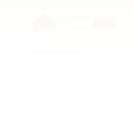
Skip
HJC - 
to
content
T
TERMÉKKATEGÓRIA
Alkatrészek
(14)
Motorkerékpárok
(19)
Motoros ruházat
(885)
Motoros sisakok
(482)
HJC sisakok
Felnyíló
NYITOTT SISAKOK