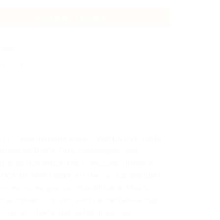
KOSÁRBA TESZEM
:
N/A
:
RPHA12
– Total Premium Touch – TRIPLA ÜVEGSZÁL-
nziója. MOTOGP DNS – Hypersport sisak –
, organikus héjszerkezet. Sokszoros díjnyertes,
INLOCK DKS495 (30005411) lencse, ajándék sötét
esetén extrém gyorsan eltávolíthatók. Max Air-
 alumínium ötvözetű plexi zár mechanika, rugó
ítás, anti-bakteriális, automatikus illat-