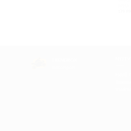
RPHA12
RPHA 
179 9
NYITV
TRENDBOX
motorsport
Hétfő-P
Szomba
Vasárna