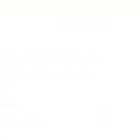
 - SENA
0
KOSÁR /
0
FT
/
Motoros sisakok
/
HJC sisakok
/
Zárt sisakok
/
 12 Squid Game Netflix
SF
990
Ft
TÖRLÉS
Squid Game Netflix MC1SF mennyiség