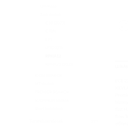
Off-Road
Zárt sisakok
C10 (2023)
C70N
F71
i71(2023)
RPHA12
RPHA71 (2023)
LEÍRÁS
ICON SISAKOK
ECE 2
MT sisakok
KEVLA
PREMIER SISAKOK
Premiu
SCORPION sisakok
bizony
Shark bukósisak
füst H
flow T
Túrafelszerelések
(117)
előfes