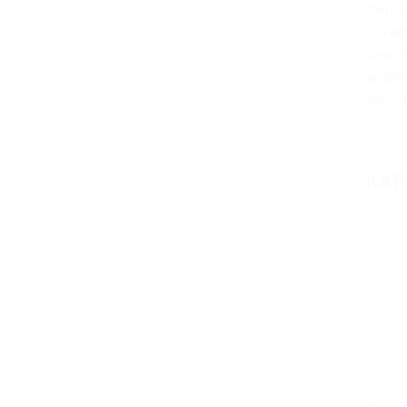
mentes
ultrag
clear,
arcpár
cm – ,
KAP