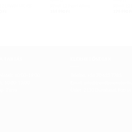
RPHA12
RPHA12
12 LAWIN MC4SF
RPHA 12 Pearl White
RPHA 12
90
Ft
159 990
Ft
179 990
F
A TARTÁS
ELÉRHETŐSÉGEK
éntek: 10:00-19:00
Telefon: +36 70 633 7785
t: 10:00-13:00
Email: info@trendboxmotor.h
p: Zárva
Üzlet: 2120 Dunakeszi, Fóti út