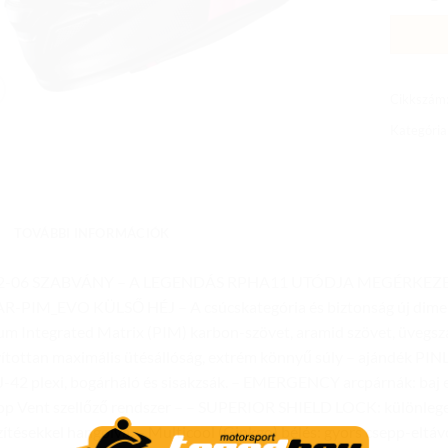
Cikkszám
Kategória
TOVÁBBI INFORMÁCIÓK
2-06 SZABVÁNY – A LEGENDÁS RPHA11 UTÓDJA MEGÉRKEZETT 
R-PIM_EVO KÜLSŐ HÉJ – A csúcskategória és biztonság új dime
m Integrated Matrix (PIM) karbon-szövet, aramid szövet, üvegszál
ítottan maximális ütésállóság, extrém könnyű súly – ajándék P
J-42 plexi, bogárháló és sisakzsák. – EMERGENCY arcpárnák: baj 
op Vent szellőző rendszer – – SUPERIOR SHIELD LOCK: különleges
zítésekkel hangolva. – Multicool (Ginkgo) bélés: gyors csepp-eltávol