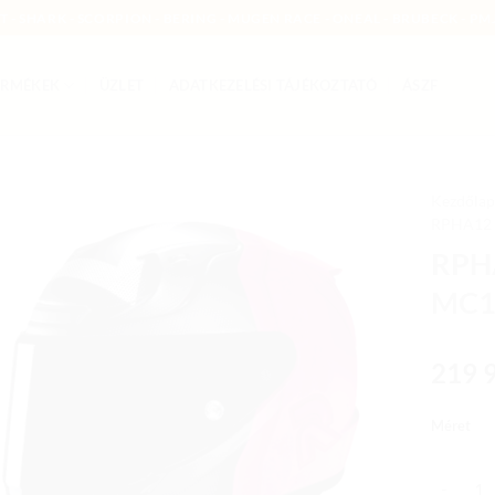
MT - SHARK - SCORPION - BERING - MUGEN RACE - ONEAL - BRUBECK - PMJ
ERMÉKEK
ÜZLET
ADATKEZELÉSI TÁJÉKOZTATÓ
ÁSZF
Kezdőlap
RPHA12
Add to
RPHA
wishlist
MC1
219 
Méret
RPHA 12 