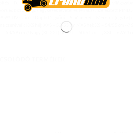
ítés – Fej és arcpárnák kivehetők, moshatók. RapidFire világszab
yors és biztonságos egykezes levétel és felrakás. Szélesített PINLO
 99.9% UV szűrés! Dupla D-gyűrű – 5 héjméret – Méretek (egy héj m
na cserével): XXS héj: XXS – 52-53 cm // XS héj: XS – 54/55 cm -// 
 L – 58/59 cm // Nagy (XL-XXL) héj: XL – 60/61 cm – , XXL – 62/6
CSOLÓDÓ TERMÉKEK
Add to
Add to
wishlist
wishlist