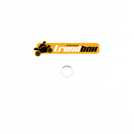
héjszerkezet. Sokszoros díjnyertes, bizonyítottan maximális
ütésállóság, extrém könnyű súly – ajándék PINLOCK
DKS495 (30005411) lencse, ajándék sötét füst HJ-42 plexi,
bogárháló és sisakzsák. – EMERGENCY arcpárnák: baj
esetén extrém gyorsan eltávolíthatók. Max Air-flow Top Vent
szellőző rendszer – – SUPERIOR SHIELD LOCK: különleges
alumínium ötvözetű plexi zár mechanika, rugó
előfeszítésekkel hangolva. – Multicool (Ginkgo) bélés: gyors
csepp-eltávolítás, anti-bakteriális, automatikus illat-
mentesítés – Fej és arcpárnák kivehetők, moshatók.
RapidFire világszabadalmaztatott plexi rögzítő
mechanizmus: ultragyors és biztonságos egykezes levétel és
felrakás. Szélesített PINLOCK lencse, légterelő bogárháló –
Plexi típus: HJ-42 clear, 99.9% UV szűrés! Dupla D-gyűrű – 5
héjméret – Méretek (egy héj méreten belül a méretek
változtathatóak, fej-arcpárna cserével): XXS héj: XXS – 52-53
cm // XS héj: XS – 54/55 cm -// S héj: S – 55/56 cm // Közepes
(M-L) héj: M – 57/58 cm – , L – 58/59 cm // Nagy (XL-XXL) héj: