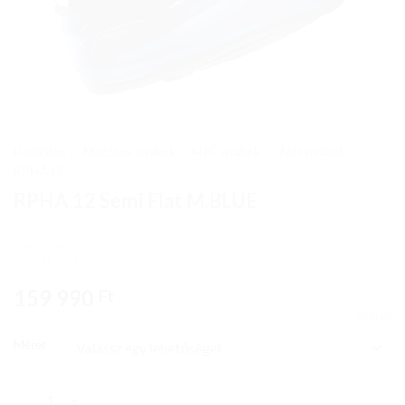
Kezdőlap
/
Motoros sisakok
/
HJC sisakok
/
Zárt sisakok
/
RPHA12
RPHA 12 Semi Flat M.BLUE
159 990
Ft
TÖRLÉS
Méret
RPHA 12 Semi Flat M.BLUE mennyiség