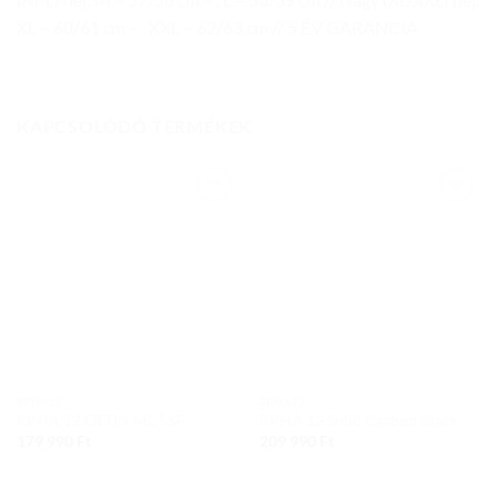
XL – 60/61 cm – , XXL – 62/63 cm // 5 ÉV GARANCIA
KAPCSOLÓDÓ TERMÉKEK
Add to
Add to
wishlist
wishlist
RPHA12
RPHA12
RPHA 12 OTTIN MC5SF
RPHA 12 Solid Carbon Black
179 990
Ft
209 990
Ft