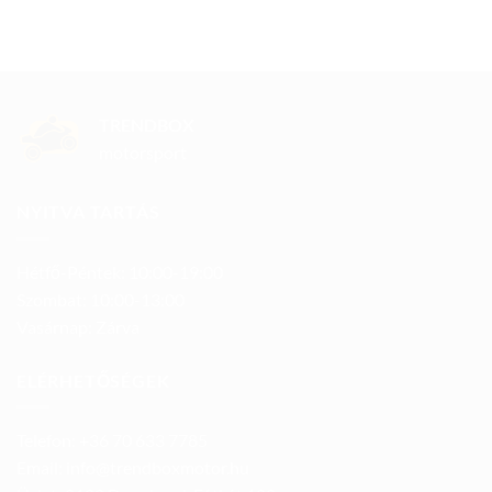
TRENDBOX
motorsport
NYITVA TARTÁS
Hétfő-Péntek: 10:00-19:00
Szombat: 10:00-13:00
Vasárnap: Zárva
ELÉRHETŐSÉGEK
Telefon: +36 70 633 7785
Email: info@trendboxmotor.hu