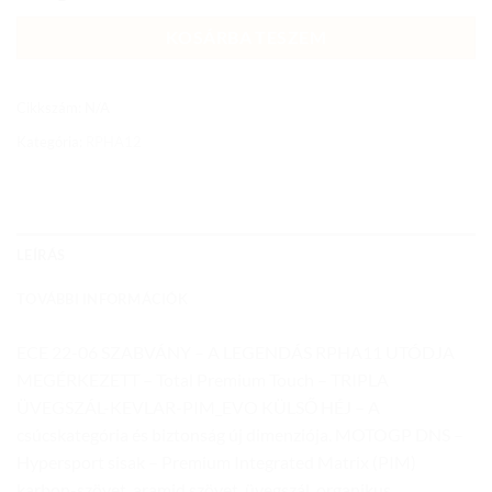
KOSÁRBA TESZEM
Cikkszám:
N/A
Kategória:
RPHA12
LEÍRÁS
TOVÁBBI INFORMÁCIÓK
ECE 22-06 SZABVÁNY – A LEGENDÁS RPHA11 UTÓDJA
MEGÉRKEZETT – Total Premium Touch – TRIPLA
ÜVEGSZÁL-KEVLAR-PIM_EVO KÜLSŐ HÉJ – A
csúcskategória és biztonság új dimenziója. MOTOGP DNS –
Hypersport sisak – Premium Integrated Matrix (PIM)
karbon-szövet, aramid szövet, üvegszál, organikus