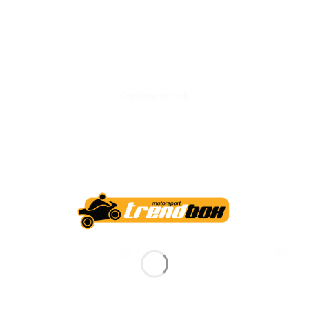
Gumiabroncsok
Add to
Add to
wishlist
wishlist