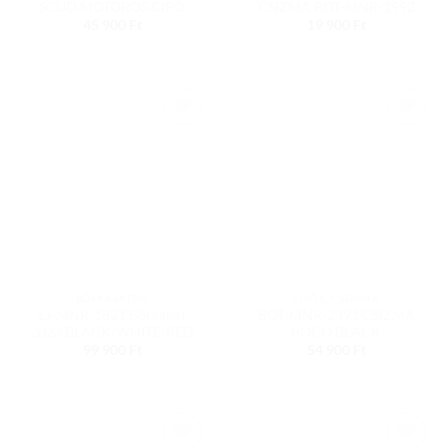
SCUD MOTOROS CIPŐ
CSIZMA BOT-MNR-1992
45 900
Ft
19 900
Ft
Add to
Add to
wishlist
wishlist
BŐRKABÁTOK
CIPŐK, CSIZMÁK
LJ-MNR-1821 Bőrkabát
BOT-MNR-2391 CSIZMA
2023 BLACK/WHITE/RED
POCO BLACK
99 900
Ft
54 900
Ft