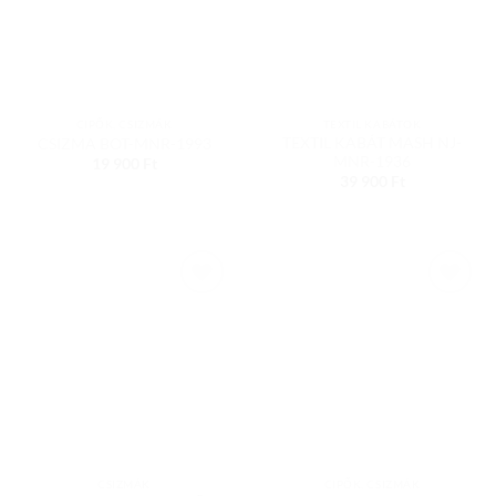
CIPŐK, CSIZMÁK
TEXTIL KABÁTOK
TEXTIL KABÁT MASH NJ-
CSIZMA BOT-MNR-1993
MNR-1936
19 900
Ft
39 900
Ft
Add to
Add to
wishlist
wishlist
CSIZMÁK
CIPŐK, CSIZMÁK