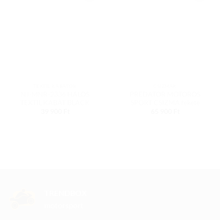
Add to
Add to
wishlist
wishlist
TEXTIL KABÁTOK
CSIZMÁK
NJ-MNR-2336 HÁLÓS
PREDATOR MOTOROS
TEXTIL KABÁT BLACK
SPORT CSIZMA fekete
39 900
Ft
65 900
Ft
TRENDBOX
motorsport