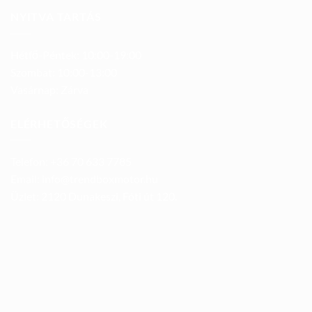
NYITVA TARTÁS
Hétfő-Péntek: 10:00-19:00
Szombat: 10:00-13:00
Vasárnap: Zárva
ELÉRHETŐSÉGEK
Telefon: +36 70 633 7785
Email: info@trendboxmotor.hu
Üzlet: 2120 Dunakeszi, Fóti út 120.