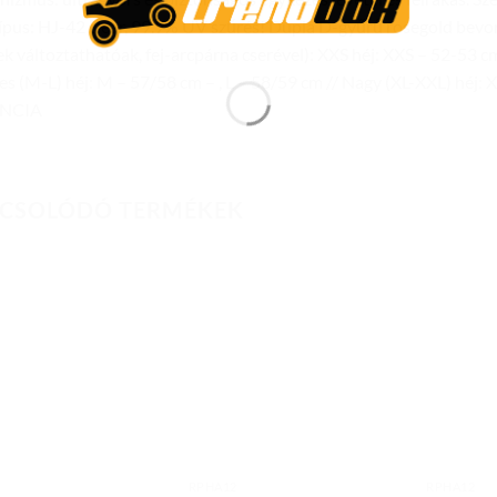
típus: HJ-42 clear, 99.9% UV szűrés! Dupla D-gyűrű rosegold bevo
k változtathatóak, fej-arcpárna cserével): XXS héj: XXS – 52-53 cm /
s (M-L) héj: M – 57/58 cm – , L – 58/59 cm // Nagy (XL-XXL) héj: X
NCIA
CSOLÓDÓ TERMÉKEK
Add to
Add to
wishlist
wishlist
RPHA12
RPHA12