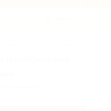
 - SENA
0
KOSÁR /
0
FT
/
Motoros sisakok
/
HJC sisakok
/
Zárt sisakok
/
 12 Solid Carbon Black
990
Ft
TÖRLÉS
Solid Carbon Black mennyiség
KOSÁRBA TESZEM