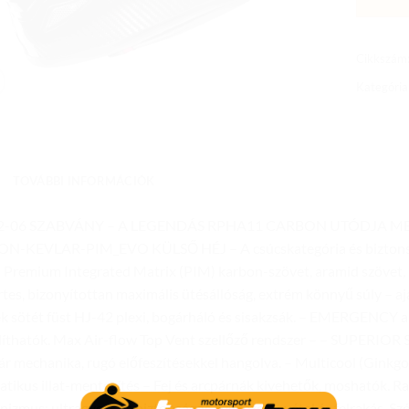
Cikkszám
Kategória
TOVÁBBI INFORMÁCIÓK
2-06 SZABVÁNY – A LEGENDÁS RPHA11 CARBON UTÓDJA MEGÉ
N-KEVLAR-PIM_EVO KÜLSŐ HÉJ – A csúcskategória és biztons
– Premium Integrated Matrix (PIM) karbon-szövet, aramid szövet, 
rtes, bizonyítottan maximális ütésállóság, extrém könnyű súly 
k sötét füst HJ-42 plexi, bogárháló és sisakzsák. – EMERGENCY a
líthatók. Max Air-flow Top Vent szellőző rendszer – – SUPERIO
zár mechanika, rugó előfeszítésekkel hangolva. – Multicool (Ginkgo) 
tikus illat-mentesítés – Fej és arcpárnák kivehetők, moshatók. Ra
izmus: ultragyors és biztonságos egykezes levétel és felrakás. Sz