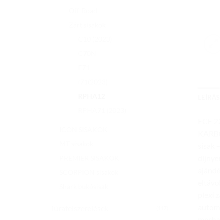
Off-Road
Zárt sisakok
C10 (2023)
C70N
F71
i71(2023)
RPHA12
LEÍRÁS
RPHA71 (2023)
ECE 2
ICON SISAKOK
KARBO
MT sisakok
sisak 
díjnye
PREMIER SISAKOK
ajándé
SCORPION sisakok
eltávo
Shark bukósisak
plexi 
automa
Túrafelszerelések
(117)
mechan