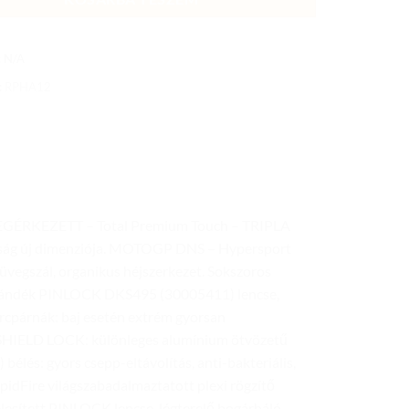
:
N/A
:
RPHA12
RKEZETT – Total Premium Touch – TRIPLA
ág új dimenziója. MOTOGP DNS – Hypersport
üvegszál, organikus héjszerkezet. Sokszoros
– ajándék PINLOCK DKS495 (30005411) lencse,
rcpárnák: baj esetén extrém gyorsan
R SHIELD LOCK: különleges alumínium ötvözetű
bélés: gyors csepp-eltávolítás, anti-bakteriális,
pidFire világszabadalmaztatott plexi rögzítő
élesített PINLOCK lencse, légterelő bogárháló –