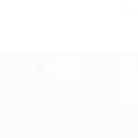
RPHA 1
MC1S
219 9
NYITV
TRENDBOX
motorsport
Hétfő-P
Szomba
Vasárna