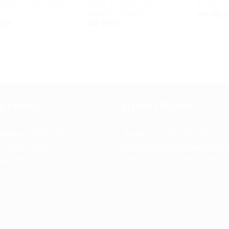
2 Squid Game Netflix
RPHA 12 MAXIMIZED
RPHA 12
F
VENOM MARVEL
199 990
F
90
Ft
209 990
Ft
A TARTÁS
ELÉRHETŐSÉGEK
éntek: 10:00-19:00
Telefon: +36 70 633 7785
t: 10:00-13:00
Email: info@trendboxmotor.h
p: Zárva
Üzlet: 2120 Dunakeszi, Fóti út