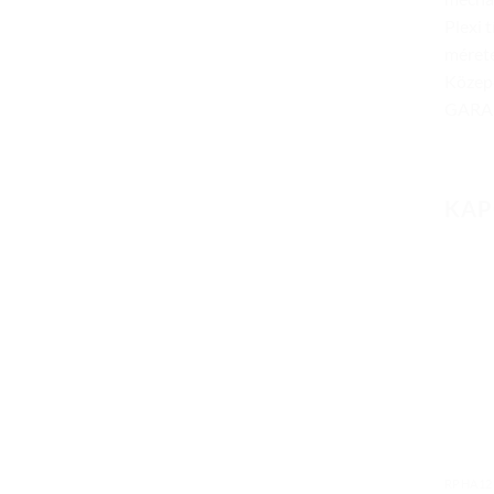
Plexi 
mérete
Közepe
GARA
KAP
RPHA12