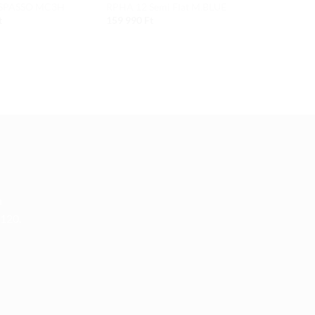
 SPASSO MC3H
RPHA 12 Semi Flat M.BLUE
RPHA 12 Semi
t
159 990
Ft
159 990
Ft
u
 120.