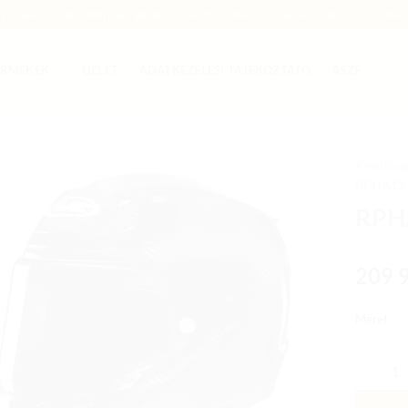
MT - SHARK - SCORPION - BERING - MUGEN RACE - ONEAL - BRUBECK - PMJ
ERMÉKEK
ÜZLET
ADATKEZELÉSI TÁJÉKOZTATÓ
ÁSZF
Kezdőlap
RPHA12
Add to
RPHA
wishlist
209 
Méret
RPHA 12 