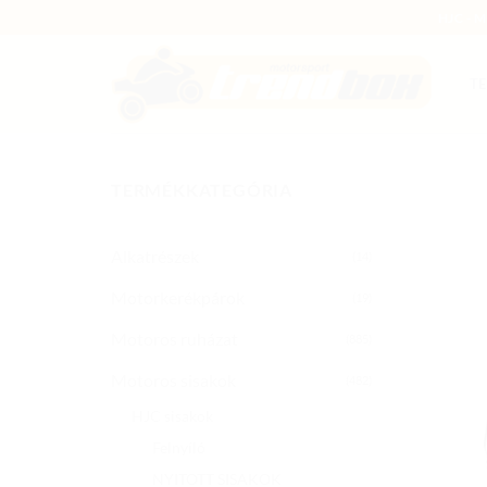
Skip
HJC - 
to
content
T
TERMÉKKATEGÓRIA
Alkatrészek
(14)
Motorkerékpárok
(19)
Motoros ruházat
(885)
Motoros sisakok
(482)
HJC sisakok
Felnyíló
NYITOTT SISAKOK