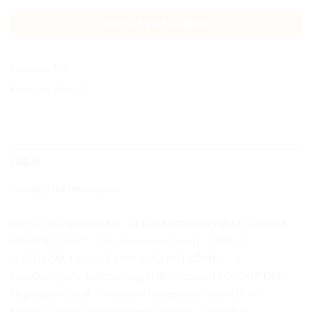
KOSÁRBA TESZEM
Cikkszám:
N/A
Kategória:
RPHA12
LEÍRÁS
TOVÁBBI INFORMÁCIÓK
ECE 22-06 SZABVÁNY – A LEGENDÁS RPHA11 UTÓDJA
MEGÉRKEZETT – Total Premium Touch – TRIPLA
ÜVEGSZÁL-KEVLAR-PIM_EVO KÜLSŐ HÉJ – A
csúcskategória és biztonság új dimenziója. MOTOGP DNS –
Hypersport sisak – Premium Integrated Matrix (PIM)
karbon-szövet, aramid szövet, üvegszál, organikus