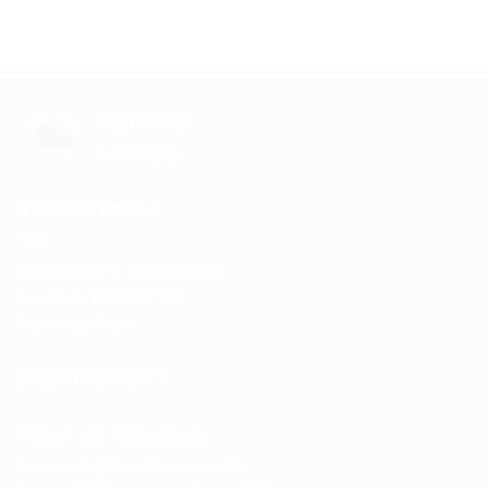
TRENDBOX
motorsport
NYITVA TARTÁS
Hétfő-Péntek: 10:00-19:00
Szombat: 10:00-13:00
Vasárnap: Zárva
ELÉRHETŐSÉGEK
Telefon: +36 70 633 7785
Email: info@trendboxmotor.hu