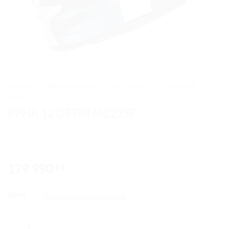
Kezdőlap
/
Motoros sisakok
/
HJC sisakok
/
Zárt sisakok
/
RPHA12
RPHA 12 OTTIN MC21SF
179 990
Ft
TÖRLÉS
Méret
RPHA 12 OTTIN MC21SF mennyiség