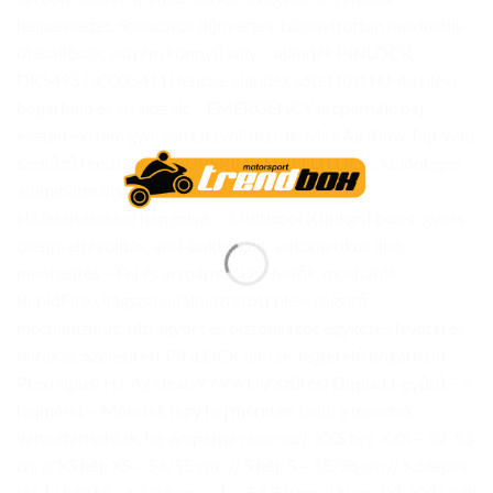
héjszerkezet. Sokszoros díjnyertes, bizonyítottan maximális
ütésállóság, extrém könnyű súly – ajándék PINLOCK
DKS495 (30005411) lencse, ajándék sötét füst HJ-42 plexi,
bogárháló és sisakzsák. – EMERGENCY arcpárnák: baj
esetén extrém gyorsan eltávolíthatók. Max Air-flow Top Vent
szellőző rendszer – – SUPERIOR SHIELD LOCK: különleges
alumínium ötvözetű plexi zár mechanika, rugó
előfeszítésekkel hangolva. – Multicool (Ginkgo) bélés: gyors
csepp-eltávolítás, anti-bakteriális, automatikus illat-
mentesítés – Fej és arcpárnák kivehetők, moshatók.
RapidFire világszabadalmaztatott plexi rögzítő
mechanizmus: ultragyors és biztonságos egykezes levétel és
felrakás. Szélesített PINLOCK lencse, légterelő bogárháló –
Plexi típus: HJ-42 clear, 99.9% UV szűrés! Dupla D-gyűrű – 5
héjméret – Méretek (egy héj méreten belül a méretek
változtathatóak, fej-arcpárna cserével): XXS héj: XXS – 52-53
cm // XS héj: XS – 54/55 cm -// S héj: S – 55/56 cm // Közepes
(M-L) héj: M – 57/58 cm – , L – 58/59 cm // Nagy (XL-XXL) héj: