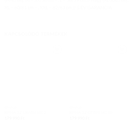
XL – 60/61 cm – , XXL – 62/63 cm // 5 ÉV GARANCIA
KAPCSOLÓDÓ TERMÉKEK
Add to
Add to
wishlist
wishlist
RPHA12
RPHA12
RPHA 12 LAWIN MC2
RPHA 12 OTTIN MC10
179 990
Ft
179 990
Ft