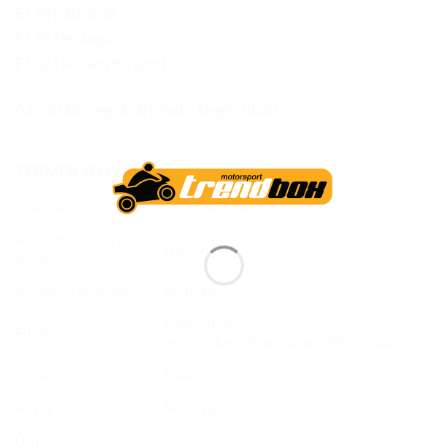
E134 háttámla
E135 féklámpa
E132 távirányító szett
Az extrák megvásárolható kiegészítők!”
TERMÉK JELLEMZŐK
Cikkszám:
641GV47NN000000
Felhasználási terület /
Hátsódoboz
Stílus
Kivitel / Kialakítás
Monokey
Vásárolható
Funkció
belsőtáska/Háttámlázható/Féklámpázható
Színek
Fekete
Anyag
Műanyag
Űrméret
47L