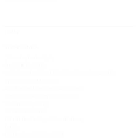
Kategória:
TÚRADOBOZOK
LEÍRÁS
TERMÉK INFÓ
„Monokey technológia;
duplafalú kialakítás;
az új zármechanikának köszönhetően már nagyon kis
nyomásra záródik a fedél;
az új tömítés tökéletes zárást biztosít;
biztonságos Security Lock zárbetét;
terhelhetőség: 10 kg;
űrtartalom: 47 liter.
két zárt sisak befogadására alkalmas;
Extrák:
CV47 színre fújt dobozfedél