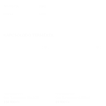
Teherbírás
10kg
Márka
GIVI
KAPCSOLÓDÓ TERMÉKEK
Add to
Add to
wishlist
wishlist
TÚRADOBOZOK
TÚRADOBOZOK
Givi Túradoboz TRK52B
Givi Túradoboz E300N2
134 900
Ft
29 900
Ft