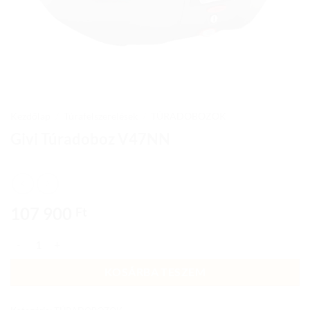
Kezdőlap
/
Túrafelszerelések
/
TÚRADOBOZOK
Givi Túradoboz V47NN
107 900
Ft
Givi Túradoboz V47NN mennyiség
KOSÁRBA TESZEM