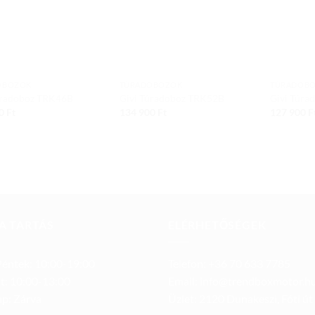
OBOZOK
TÚRADOBOZOK
TÚRADOB
úradoboz TRK46B
Givi Túradoboz TRK52B
Givi Túr
00
Ft
134 900
Ft
127 900
F
A TARTÁS
ELÉRHETŐSÉGEK
éntek: 10:00-19:00
Telefon: +36 70 633 7785
t: 10:00-13:00
Email: info@trendboxmotor.h
p: Zárva
Üzlet: 2120 Dunakeszi, Fóti út