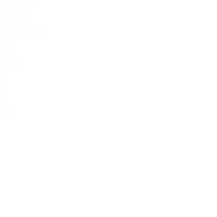
Monolock
áttámlázható
ekete
Műanyag
7L
kg
IVI
Add to
Add to
wishlist
wishlist