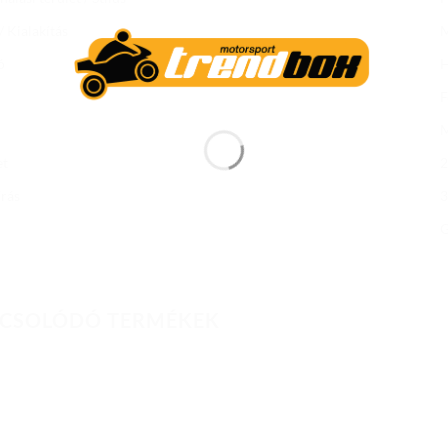
 / Kialakítás
ó
H
F
et
2
írás
3
G
CSOLÓDÓ TERMÉKEK
Add to
Add to
wishlist
wishlist