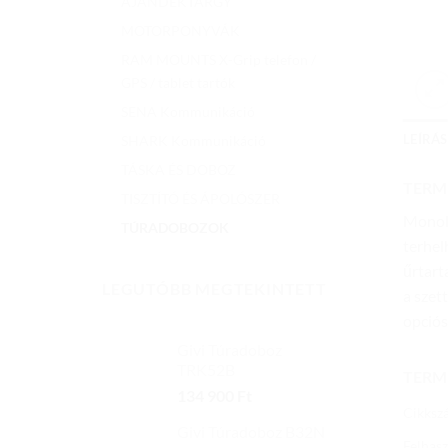
AJÁNDÉKTÁRGY
MOTORPONYVÁK
RAM MOUNTS X-Grip telefon /
GPS / tablet tartók
SENA Kommunikáció
LEÍRÁS
SHARK Kommunikáció
TÁSKA ÉS DOBOZ
TERM
TISZTÍTÓ ÉS ÁPOLÓSZER
Monol
TÚRADOBOZOK
terhel
űrtart
LEGUTÓBB MEGTEKINTETT
a szet
opciós
Givi Túradoboz
TRK52B
TERM
134 900
Ft
Cikksz
Givi Túradoboz B32N
Felhasz