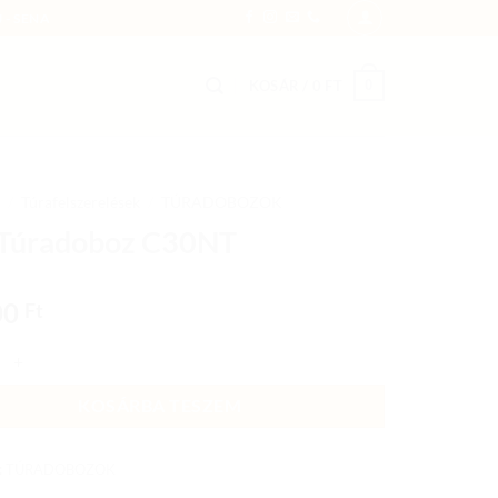
 - SENA
0
KOSÁR /
0
FT
/
Túrafelszerelések
/
TÚRADOBOZOK
 Túradoboz C30NT
00
Ft
adoboz C30NT mennyiség
KOSÁRBA TESZEM
:
TÚRADOBOZOK