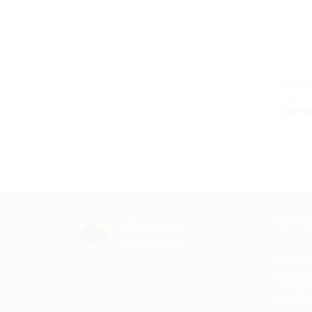
TÚRAD
Givi T
132 9
NYITV
TRENDBOX
motorsport
Hétfő-P
Szomba
Vasárna