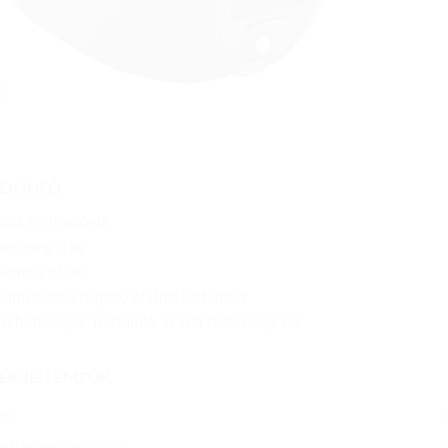
ÉK INFÓ
ock technológia
hetőség: 3 kg
alom: 29 liter
t univerzális rögzítő platnit tartalmaz
 lehetőségek: háttámla, SL101 biztonsági zár
ÉK JELLEMZŐK
ám:
nálási terület / Stílus
H