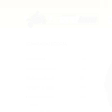
Skip
HJC - 
to
content
T
TERMÉKKATEGÓRIA
Alkatrészek
(14)
Motorkerékpárok
(19)
Motoros ruházat
(885)
Motoros sisakok
(482)
Túrafelszerelések
(117)
Abus