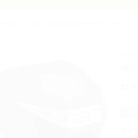
MT - SHARK - SCORPION - BERING - MUGEN RACE - ONEAL - BRUBECK - PMJ
ERMÉKEK
ÜZLET
ADATKEZELÉSI TÁJÉKOZTATÓ
ÁSZF
Kezdőlap
Givi
Add to
wishlist
33 9
Givi Túr
Kategória