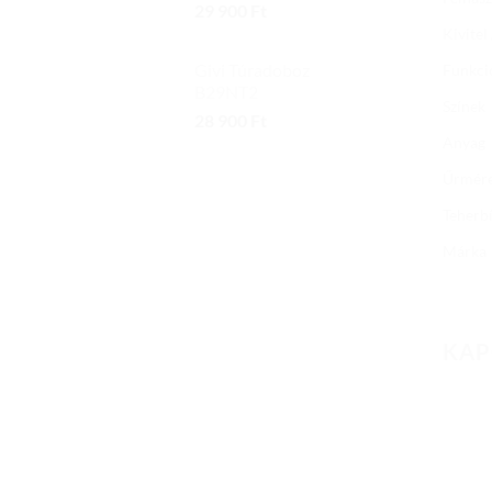
29 900
Ft
Kivitel
Givi Túradoboz
Funkci
B29NT2
Színek
28 900
Ft
Anyag
Űrmér
Teherb
Márka
KAP