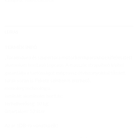
Kategória:
TÚRADOBOZOK
LEÍRÁS
TERMÉK INFÓ
„Túraenduro és szupertúra motorkerékpárokhoz kifejlesztett
alumínium borítású topcase. A masszív, strapabíró kivitel
garantálja a tartósságot még rossz útviszonyokkal tűzdelt
túrák során is. Fekete színben is elérhető.
monokey technológia;
laminált alumínuim borítás;
terhelhetőség: 10 kg;
űrtartalom: 52 liter
Az ár 1DB-ra vonatkozik!