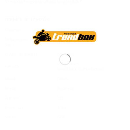
Az extrák megvásárolható kiegészítők!”
TERMÉK JELLEMZŐK
Cikkszám:
641GTRK52B00000
Felhasználási terület /
Hátsódoboz
Stílus
Kivitel / Kialakítás
Monokey
Vásárolható
Funkció
belsőtáska/Háttámlázható
Színek
Fekete
Anyag
Műanyag
Űrméret
52L
Teherbírás
10kg
Márka
GIVI