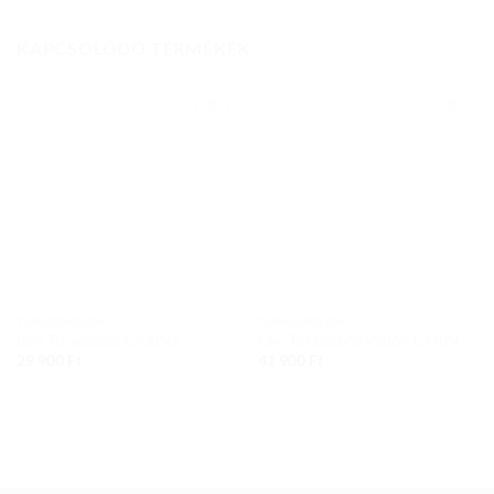
KAPCSOLÓDÓ TERMÉKEK
Add to
Add to
wishlist
wishlist
TÚRADOBOZOK
TÚRADOBOZOK
Givi Túradoboz E300N2
Givi Túradoboz Vision E340N
29 900
Ft
41 900
Ft