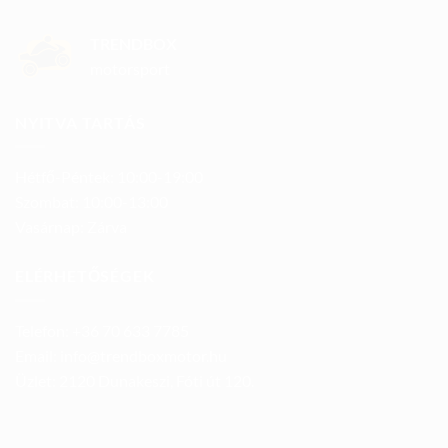
TRENDBOX
motorsport
NYITVA TARTÁS
Hétfő-Péntek: 10:00-19:00
Szombat: 10:00-13:00
Vasárnap: Zárva
ELÉRHETŐSÉGEK
Telefon: +36 70 633 7785
Email: info@trendboxmotor.hu
Üzlet: 2120 Dunakeszi, Fóti út 120.