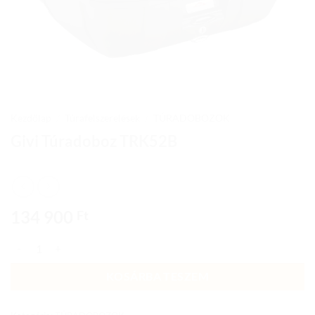
Kezdőlap
/
Túrafelszerelések
/
TÚRADOBOZOK
Givi Túradoboz TRK52B
134 900
Ft
Givi Túradoboz TRK52B mennyiség
KOSÁRBA TESZEM