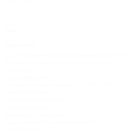
Kategória:
TÚRADOBOZOK
LEÍRÁS
TERMÉK INFÓ
Az új GIVI Weightless sorozat egy új félkemény dobozcsalád.
A rendkívül strapabírő és könnyű külső héj minden
körülmények
között megállja a helyét.
Monokey technológia, valamennyi PL, PLR, PLO,PLOR
konzolra felszerelhető
5 kg terhelhetőség oldalanként
biztonsági zárszerkezet
oldalanként 25 liter űrtartalom
anyaga ultrakönnyű és nagy keménységű ABS
puha belső borítás