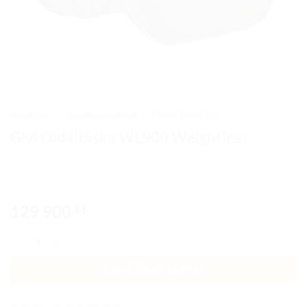
Kezdőlap
/
Túrafelszerelések
/
TÚRADOBOZOK
Givi Oldaltáska WL900 Weightless
129 900
Ft
Givi Oldaltáska WL900 Weightless mennyiség
KOSÁRBA TESZEM