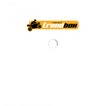
ergonómikus hordfül
belső háló a csomagok rögzítéséhez
TERMÉK JELLEMZŐK
Cikkszám:
651GWL900_00000
Felhasználási terület / Stílus
Nyeregtáska(Oldaltáska)
Funkció
Mérsékelten vízálló
Színek
Fekete
Anyag
Műanyag
Űrméret
25L
Teherbírás
5kg
Márka
GIVI