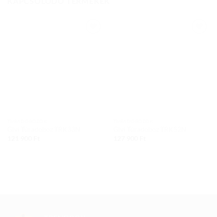
KAPCSOLÓDÓ TERMÉKEK
Add to
Add to
wishlist
wishlist
TÚRADOBOZOK
TÚRADOBOZOK
Givi Túradoboz TRK33N
Givi Túradoboz TRK52N
121 900
Ft
127 900
Ft