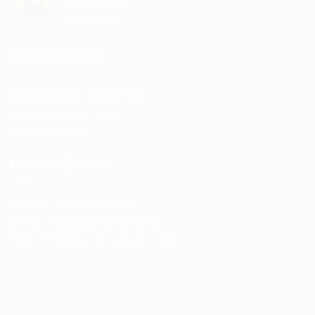
TRENDBOX
motorsport
NYITVA TARTÁS
Hétfő-Péntek: 10:00-19:00
Szombat: 10:00-13:00
Vasárnap: Zárva
ELÉRHETŐSÉGEK
Telefon: +36 70 633 7785
Email: info@trendboxmotor.hu
Üzlet: 2120 Dunakeszi, Fóti út 120.