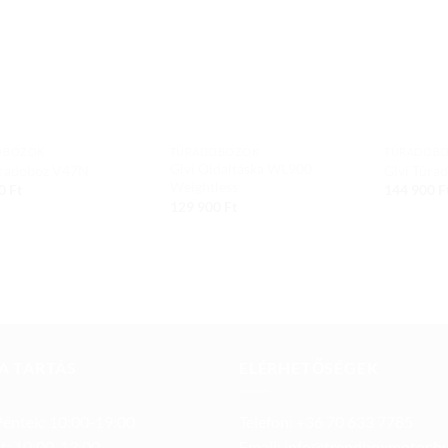
wishlist
wishlist
OBOZOK
TÚRADOBOZOK
TÚRADOB
Givi Oldaltáska WL900
úradoboz V47N
Givi Túr
Weightless
00
Ft
144 900
F
129 900
Ft
A TARTÁS
ELÉRHETŐSÉGEK
éntek: 10:00-19:00
Telefon: +36 70 633 7785
t: 10:00-13:00
Email: info@trendboxmotor.h