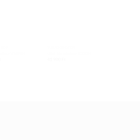
wishlist
wishlist
OZOK
TÚRADOBOZOK
TÚRADOBOZO
adoboz V56NN
Givi Túradoboz B330N
Givi Túrado
t
41 900
Ft
46 900
Ft
u