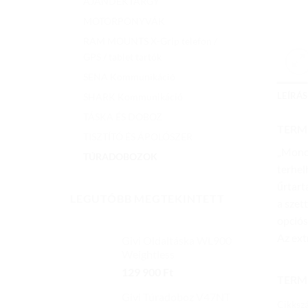
AJÁNDÉKTÁRGY
MOTORPONYVÁK
RAM MOUNTS X-Grip telefon /
GPS / tablet tartók
SENA Kommunikáció
LEÍRÁS
SHARK Kommunikáció
TÁSKA ÉS DOBOZ
TERM
TISZTÍTÓ ÉS ÁPOLÓSZER
„Monol
TÚRADOBOZOK
terhel
űrtarta
LEGUTÓBB MEGTEKINTETT
a szet
opciós
Az ext
Givi Oldaltáska WL900
Weightless
129 900
Ft
TERM
Givi Túradoboz V47NT
Cikksz