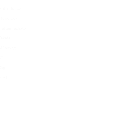
Hátsódoboz
Monolock
Háttámlázható
Fekete
Műanyag
30L
3kg
GIVI
Add to
Add to