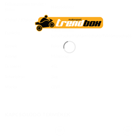
Felhasználási terület /
Hátsódoboz
Stílus
Kivitel / Kialakítás
Monolock
Vásárolható
Funkció
belsőtáska/Háttámlázható/Féklámpázható
Színek
Fekete
Anyag
Műanyag
Űrméret
45L
Teherbírás
3kg
Márka
GIVI
KAPCSOLÓDÓ TERMÉKEK