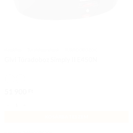
Kezdőlap
/
Túrafelszerelések
/
TÚRADOBOZOK
Givi Túradoboz Simply II E450N
51 900
Ft
Givi Túradoboz Simply II E450N mennyiség
KOSÁRBA TESZEM