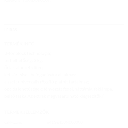
Kategória:
TÚRADOBOZOK
LEÍRÁS
TERMÉK INFÓ
„Monolock technológia;
terhelhetőség: 3 kg;
űrtartalom: 45 liter;
két zárt sisak befogadására alkalmas;
a szett univerzális rögzítő platnit tartalmaz;
opciós lehetőségek: fényezett fedél, háttámla, féklámpa,
belső táska;Az extrák megvásárolható kiegészítők!”
TERMÉK JELLEMZŐK
Cikkszám:
641GE450N000000