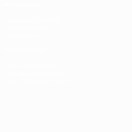
NYITVA TARTÁS
Hétfő-Péntek: 10:00-19:00
Szombat: 10:00-13:00
Vasárnap: Zárva
ELÉRHETŐSÉGEK
Telefon: +36 70 633 7785
Email: info@trendboxmotor.hu
Üzlet: 2120 Dunakeszi, Fóti út 120.