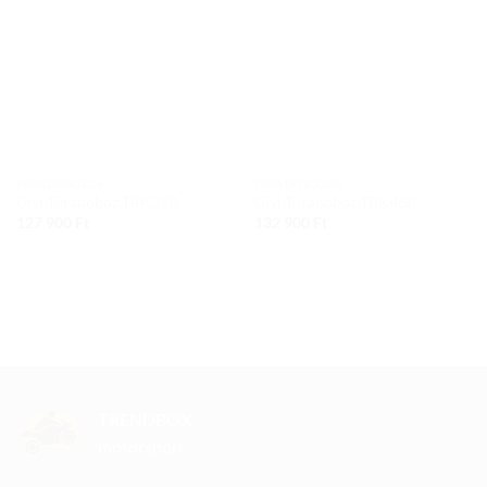
Add to
Add to
wishlist
wishlist
TÚRADOBOZOK
TÚRADOBOZOK
Givi Túradoboz TRK33B
Givi Túradoboz TRK46B
127 900
Ft
132 900
Ft
TRENDBOX
motorsport