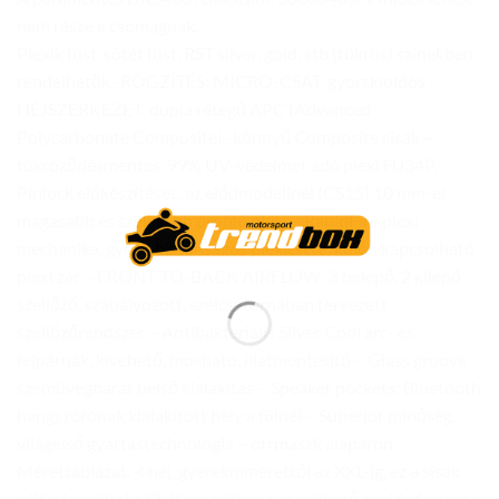
nem része a csomagnak.
Plexik füst, sötét füst, RST silver, gold, stb (tükrös) színekben
rendelhetők -RÖGZÍTÉS: MICRO-CSAT, gyorskioldós -
HÉJSZERKEZET: dupla rétegű APC (Advanced
Polycarbonate Composite) -könnyű Composite sisak –
tükröződésmentes, 99% UV-védelmet adó plexi HJ34P,
Pinlock előkészítéses, az elődmodellnél (CS15) 10 mm-el
magasabb és szélesebb profilú plexi – RapidFire plexi
mechanika, gyors, biztonságos plexicsere, külön kapcsolható
plexi zár – FRONT-TO-BACK AIRFLOW: 3 belépő, 2 kilépő
szellőző, szabályozott, szélcsatornában tervezett
szellőzőrendszer – Antibakteriális Silver Cool arc- és
fejpárnák, kivehető, mosható, illatmentesítő – Glass groove
szemüvegbarát belső kialakítás – Speaker pockets: Bluetooth
hangszórónak kialakított hely a fülnél – Superior minőség,
világelső gyártástechnológia – orrmaszk alapáron.
Mérettáblázat: 4 héj, gyerekmmérettől az XXL-ig, ez a sisak
váltja le ezáltal a CL-Y modellt is: a cserélhető arc/ és fejpárna