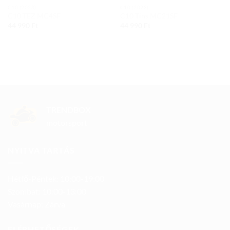
C10 (2023)
C10 (2023)
C10 TEZ MC4SF
C10 Tins MC21SF
44 990
Ft
44 990
Ft
TRENDBOX
motorsport
NYITVA TARTÁS
Hétfő-Péntek: 10:00-19:00
Szombat: 10:00-13:00
Vasárnap: Zárva
ELÉRHETŐSÉGEK