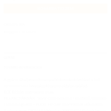
KOSÁRBA TESZEM
Cikkszám:
N/A
Kategória:
C10 (2023)
LEÍRÁS
TOVÁBBI INFORMÁCIÓK
A gyártó által javasolt európai kiskereskedelmi árat a
(ref.:
hjchelmets.eu)
hivatalos központi oldalon találod.
ECE R22.06 szabványos sisak.
FEJ/ARCPÁRNÁK : Silver Cool exclusive / kivehető, mosható
/ szemüvegbarát – PLEXI: HJ-34P clear Pinlock előkészítés
A páramentes DKS463 /cikkszám: 30005405/ Pinlock lencse