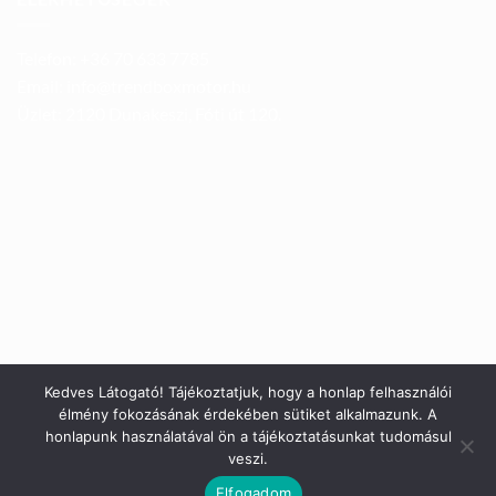
Telefon: +36 70 633 7785
Email: info@trendboxmotor.hu
Üzlet: 2120 Dunakeszi, Fóti út 120.
Kedves Látogató! Tájékoztatjuk, hogy a honlap felhasználói
élmény fokozásának érdekében sütiket alkalmazunk. A
honlapunk használatával ön a tájékoztatásunkat tudomásul
veszi.
Elfogadom