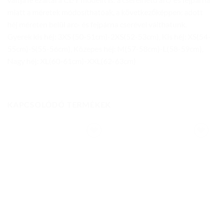
miatt a méretek módosíthatóak, a következőképpen: adott
héj méreten belül arc- és fejpárna cserével válthatunk.
Gyerek kis héj: 3XS (50-51cm)-2XS(52-53cm), Kis héj: XS(54-
55cm)-S(55-56cm), Közepes héj: M(57-58cm)-L(58-59cm),
Nagy héj: XL(60-61cm)-XXL(62-63cm)
KAPCSOLÓDÓ TERMÉKEK
Add to
Add to
wishlist
wishlist