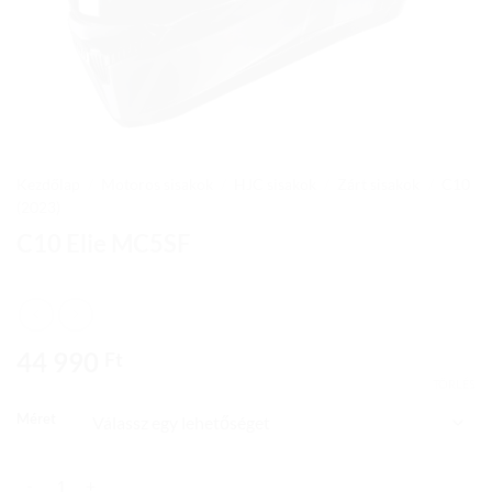
Kezdőlap
/
Motoros sisakok
/
HJC sisakok
/
Zárt sisakok
/
C10
(2023)
C10 Elie MC5SF
44 990
Ft
TÖRLÉS
Méret
C10 Elie MC5SF mennyiség