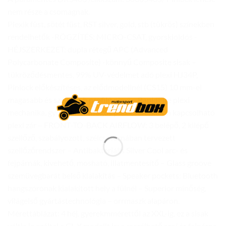
nem része a csomagnak.
Plexik füst, sötét füst, RST silver, gold, stb (tükrös) színekben
rendelhetők -RÖGZÍTÉS: MICRO-CSAT, gyorskioldós -
HÉJSZERKEZET: dupla rétegű APC (Advanced
Polycarbonate Composite) -könnyű Composite sisak –
tükröződésmentes, 99% UV-védelmet adó plexi HJ34P,
Pinlock előkészítéses, az elődmodellnél (CS15) 10 mm-el
magasabb és szélesebb profilú plexi – RapidFire plexi
mechanika, gyors, biztonságos plexicsere, külön kapcsolható
plexi zár – FRONT-TO-BACK AIRFLOW: 3 belépő, 2 kilépő
szellőző, szabályozott, szélcsatornában tervezett
szellőzőrendszer – Antibakteriális Silver Cool arc- és
fejpárnák, kivehető, mosható, illatmentesítő – Glass groove
szemüvegbarát belső kialakítás – Speaker pockets: Bluetooth
hangszórónak kialakított hely a fülnél – Superior minőség,
világelső gyártástechnológia – orrmaszk alapáron.
Mérettáblázat: 4 héj, gyerekmmérettől az XXL-ig, ez a sisak
váltja le ezáltal a CL-Y modellt is: a cserélhető arc/ és fejpárna