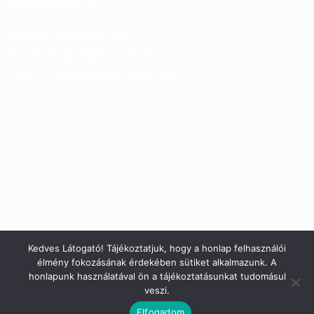
Telefon: +36 70 633 7785
Email: info@trendboxmotor.hu
Üzlet: 2120 Dunakeszi, Fóti út 120.
Kedves Látogató! Tájékoztatjuk, hogy a honlap felhasználói
élmény fokozásának érdekében sütiket alkalmazunk. A
honlapunk használatával ön a tájékoztatásunkat tudomásul
veszi.
Elfogadom