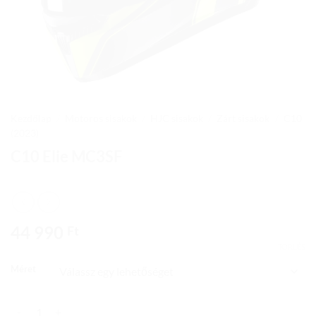
Kezdőlap
/
Motoros sisakok
/
HJC sisakok
/
Zárt sisakok
/
C10
(2023)
C10 Elie MC3SF
44 990
Ft
TÖRLÉS
Méret
C10 Elie MC3SF mennyiség