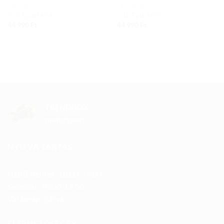
C10 (2023)
C10 (2023)
C10 Epik MC8
C10 Epik MC9
44 990
Ft
44 990
Ft
TRENDBOX
motorsport
NYITVA TARTÁS
Hétfő-Péntek: 10:00-19:00
Szombat: 10:00-13:00
Vasárnap: Zárva
ELÉRHETŐSÉGEK