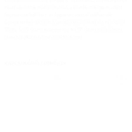
miatt a méretek módosíthatóak, a következőképpen: adott
héj méreten belül arc- és fejpárna cserével válthatunk.
Gyerek kis héj: 3XS (50-51cm)-2XS(52-53cm), Kis héj: XS(54-
55cm)-S(55-56cm), Közepes héj: M(57-58cm)-L(58-59cm),
Nagy héj: XL(60-61cm)-XXL(62-63cm)
KAPCSOLÓDÓ TERMÉKEK
Add to
Add to
wishlist
wishlist