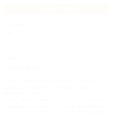
KOSÁRBA TESZEM
Cikkszám:
N/A
Kategória:
C10 (2023)
LEÍRÁS
TOVÁBBI INFORMÁCIÓK
A gyártó által javasolt európai kiskereskedelmi árat a
(ref.:
hjchelmets.eu)
hivatalos központi oldalon találod.
ECE R22.06 szabványos sisak.
FEJ/ARCPÁRNÁK : Silver Cool exclusive / kivehető, mosható
/ szemüvegbarát – PLEXI: HJ-34P clear Pinlock előkészítés
A páramentes DKS463 /cikkszám: 30005405/ Pinlock lencse