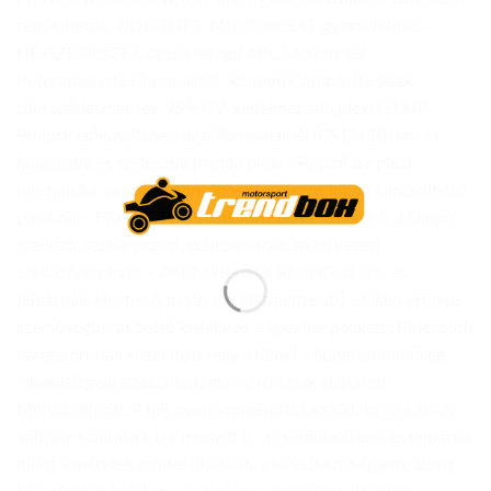
rendelhetők -RÖGZÍTÉS: MICRO-CSAT, gyorskioldós -
HÉJSZERKEZET: dupla rétegű APC (Advanced
Polycarbonate Composite) -könnyű Composite sisak –
tükröződésmentes, 99% UV-védelmet adó plexi HJ34P,
Pinlock előkészítéses, az elődmodellnél (CS15) 10 mm-el
magasabb és szélesebb profilú plexi – RapidFire plexi
mechanika, gyors, biztonságos plexicsere, külön kapcsolható
plexi zár – FRONT-TO-BACK AIRFLOW: 3 belépő, 2 kilépő
szellőző, szabályozott, szélcsatornában tervezett
szellőzőrendszer – Antibakteriális Silver Cool arc- és
fejpárnák, kivehető, mosható, illatmentesítő – Glass groove
szemüvegbarát belső kialakítás – Speaker pockets: Bluetooth
hangszórónak kialakított hely a fülnél – Superior minőség,
világelső gyártástechnológia – orrmaszk alapáron.
Mérettáblázat: 4 héj, gyerekmmérettől az XXL-ig, ez a sisak
váltja le ezáltal a CL-Y modellt is: a cserélhető arc/ és fejpárna
miatt a méretek módosíthatóak, a következőképpen: adott
héj méreten belül arc- és fejpárna cserével válthatunk.