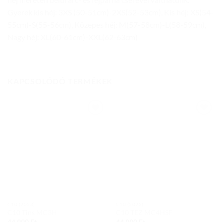
Gyerek kis héj: 3XS (50-51cm)-2XS(52-53cm), Kis héj: XS(54-
55cm)-S(55-56cm), Közepes héj: M(57-58cm)-L(58-59cm),
Nagy héj: XL(60-61cm)-XXL(62-63cm)
KAPCSOLÓDÓ TERMÉKEK
Add to
Add to
wishlist
wishlist
C10 (2023)
C10 (2023)
C10 Tins MC3H
C10 TEZ MC4HSF
44 990
Ft
44 990
Ft