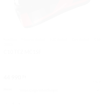
Kezdőlap
/
Motoros sisakok
/
HJC sisakok
/
Zárt sisakok
/
C10
(2023)
C10 TEZ MC1SF
44 990
Ft
TÖRLÉS
Méret
C10 TEZ MC1SF mennyiség