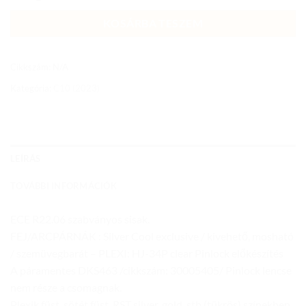
KOSÁRBA TESZEM
Cikkszám:
N/A
Kategória:
C10 (2023)
LEÍRÁS
TOVÁBBI INFORMÁCIÓK
ECE R22.06 szabványos sisak.
FEJ/ARCPÁRNÁK : Silver Cool exclusive / kivehető, mosható
/ szemüvegbarát – PLEXI: HJ-34P clear Pinlock előkészítés
A páramentes DKS463 /cikkszám: 30005405/ Pinlock lencse
nem része a csomagnak.
Plexik füst, sötét füst, RST silver, gold, stb (tükrös) színekben