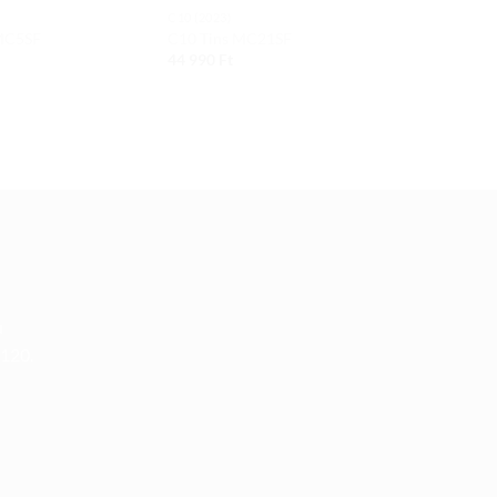
C10 (2023)
C10 (2023)
 MC5SF
C10 Tins MC21SF
C10 Epik M
44 990
Ft
44 990
Ft
u
 120.