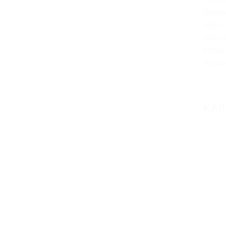
Blueto
Mérett
miatt 
kis hé
XL(60
KAP