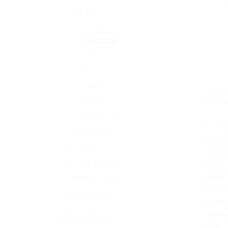
Off-Road
Zárt sisakok
C10 (2023)
C70N
F71
i71(2023)
RPHA12
LEÍRÁS
RPHA71 (2023)
ECE R2
ICON SISAKOK
FEJ/AR
MT sisakok
A pára
Plexik
PREMIER SISAKOK
HÉJSZ
SCORPION sisakok
99% UV
Shark bukósisak
profil
AIRFLO
Túrafelszerelések
(117)
Cool a