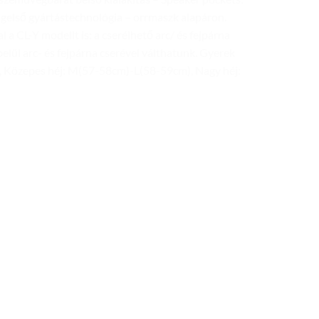
lágelső gyártástechnológia – orrmaszk alapáron.
l a CL-Y modellt is: a cserélhető arc/ és fejpárna
lül arc- és fejpárna cserével válthatunk. Gyerek
, Közepes héj: M(57-58cm)-L(58-59cm), Nagy héj:
Add to
Add to
wishlist
wishlist