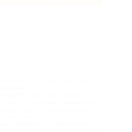
:
N/A
:
C10 (2023)
arát – PLEXI: HJ-34P clear Pinlock előkészítés
a csomagnak.
lhetők -RÖGZÍTÉS: MICRO-CSAT, gyorskioldós -
) -könnyű Composite sisak – tükröződésmentes,
lnél (CS15) 10 mm-el magasabb és szélesebb
re, külön kapcsolható plexi zár – FRONT-TO-BACK
ezett szellőzőrendszer – Antibakteriális Silver
 szemüvegbarát belső kialakítás – Speaker pockets: