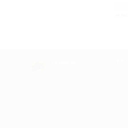
C10 (20
C10 In
44 99
NYITV
TRENDBOX
motorsport
Hétfő-P
Szomba
Vasárna