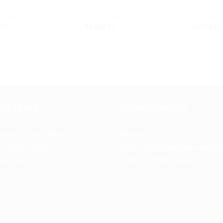
23)
C10 (2023)
C10 (2023)
ka MC7SF
C10 TEZ MC4SF
C10 Elie
0
Ft
44 990
Ft
44 990
Ft
A TARTÁS
ELÉRHETŐSÉGEK
éntek: 10:00-19:00
Telefon: +36 70 633 7785
t: 10:00-13:00
Email: info@trendboxmotor.h
p: Zárva
Üzlet: 2120 Dunakeszi, Fóti út