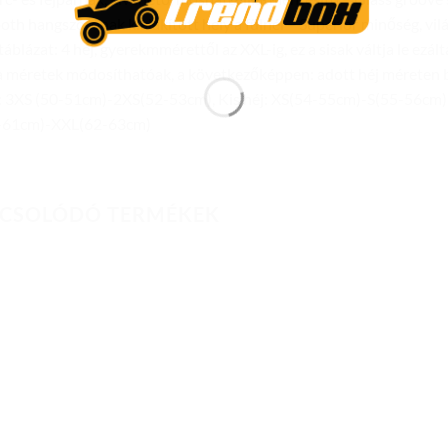
oth hangszórónak kialakított hely a fülnél – Superior minőség, vi
áblázat: 4 héj, gyerekmmérettől az XXL-ig, ez a sisak váltja le ezálta
a méretek módosíthatóak, a következőképpen: adott héj méreten be
j: 3XS (50-51cm)-2XS(52-53cm), Kis héj: XS(54-55cm)-S(55-56cm)
-61cm)-XXL(62-63cm)
CSOLÓDÓ TERMÉKEK
Add to
Add to
wishlist
wishlist