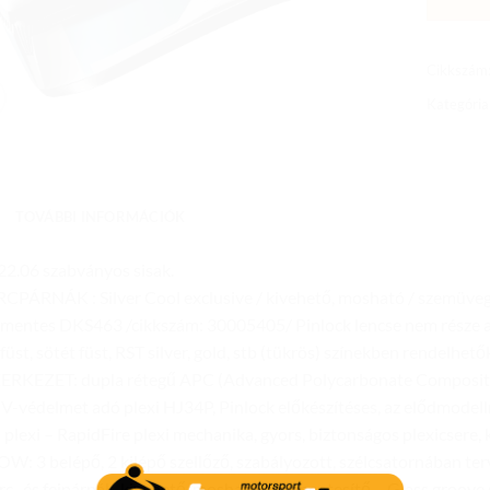
Cikkszám
Kategória
TOVÁBBI INFORMÁCIÓK
2.06 szabványos sisak.
CPÁRNÁK : Silver Cool exclusive / kivehető, mosható / szemüvegb
mentes DKS463 /cikkszám: 30005405/ Pinlock lencse nem része 
 füst, sötét füst, RST silver, gold, stb (tükrös) színekben rende
ERKEZET: dupla rétegű APC (Advanced Polycarbonate Composite
-védelmet adó plexi HJ34P, Pinlock előkészítéses, az elődmodel
ú plexi – RapidFire plexi mechanika, gyors, biztonságos plexicse
W: 3 belépő, 2 kilépő szellőző, szabályozott, szélcsatornában terv
rc- és fejpárnák, kivehető, mosható, illatmentesítő – Glass groove