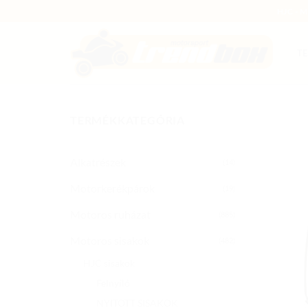
Skip
HJC - 
to
content
T
TERMÉKKATEGÓRIA
Alkatrészek
(14)
Motorkerékpárok
(19)
Motoros ruházat
(885)
Motoros sisakok
(482)
HJC sisakok
Felnyíló
NYITOTT SISAKOK