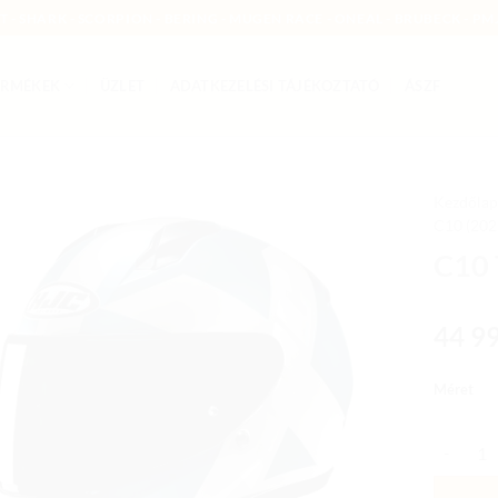
MT - SHARK - SCORPION - BERING - MUGEN RACE - ONEAL - BRUBECK - PMJ
ERMÉKEK
ÜZLET
ADATKEZELÉSI TÁJÉKOZTATÓ
ÁSZF
Kezdőlap
C10 (202
Add to
C10
wishlist
44 9
Méret
C10 TEZ 