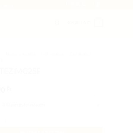
 - SENA
0
KOSÁR /
0
FT
/
Motoros sisakok
/
HJC sisakok
/
Zárt sisakok
/
3)
 TEZ MC2SF
90
Ft
TÖRLÉS
MC2SF mennyiség
KOSÁRBA TESZEM