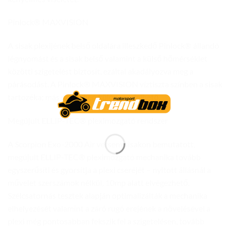
Pinlock® MAXVISION
A sisak plexijének belső oldalára illeszkedő Pinlock® állandó
légnyomást és a sisak belső valamint a külső hőmérséklet
közötti szigetelést biztosít, ezáltal akadályozva meg a
párásodást. A Pinlock® MAXVISION víztiszta színben a sisak
tartozéka; más színekben külön rendelhető.
Megújult ELLIP-TEC® pleximozgató rendszer
A Scorpion Exo-2000 Air versenysisakon bemutatott,
megújult ELLIP-TEC® pleximozgató mechanika tovább
egyszerűsíti és gyorsítja a plexi cseréjét – nyitott állásnál a
művelet szerszámok nélkül, 10mp alatt elvégezhető.
Szélcsatornás tesztek alapján optimalizálták a mechanika
elhelyezését valamint a záró rugó erejének a növelésével a
plexi még pontosabban fekszik fel a szigetelésen, tovább