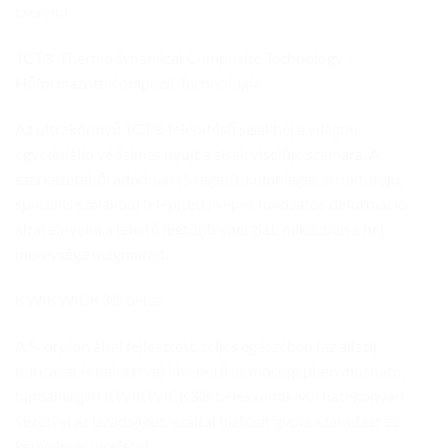
cserélni.
TCT® Thermodynamical Composite Technology –
Hőformázott Kompozit Technológia
Az ultrakönnyű TCT® felépítésű sisakhéj a világon
egyedülálló védelmet nyújt a sisak viselője számára. A
szerkezetéből adódóan (5 régetû, különleges struktúrájú,
speciális szálakból felépített) képes fokozatos deformáció
által elnyelni a lehető legtöbb energiát, miközben a héj
merevsége megmarad.
KWIKWICK3® bélés
A Scorpion által fejlesztett, teljes egészében (az állszíj
borítását is beleértve) kivehető és mosógépben mosható,
hipoallergén KWIKWICK3® bélés rendkívül hatékonyan
vezeti el az izzadságot, ezáltal biztosít gyors száradást és
kényelmes viseletet.