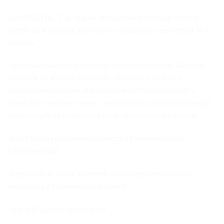
-„EMERGENCY” arcpárna eltávolítási lehetőség: baleset
esetén az arcpárnák gyorsan és egyszerűen szedhetőek ki a
sisakból
-utcai használatra optimalizált szellőző rendszer: állítható
szellőzők az állon és a fejtetőn; szellőzők a tarkón; a
szélcsatornás tesztek alapján kialakított hátsó spoiler a
létrehozott vákuum révén maximalizálja az átáramló levegő
mennyiségét és csökkenti a sisak előrebillenési hajlamát
-belső légterelő az orrnál: fokozza a páramentesítés
hatékonyságát
-bogárháló az állnál: kivehető és mosógépben mosható,
használata a zajkomfortot is növeli
-dupla D-gyűrűs versenycsat