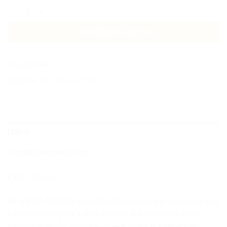
EXO-1400 EVO AIR SHELL BUKÓSISAK MATT BLACK/PINK mennyis
KOSÁRBA TESZEM
Cikkszám:
N/A
Kategória:
EXO-1400 EVO AIR
LEÍRÁS
TOVÁBBI INFORMÁCIÓK
EXO-1400 Air
Az új EXO-1400 Air sisak tökéletesen mutatja a Scorpion Exo
innovatív szellemét a sisak modern alakja, könnyű súlya,
vadonatúj felső szellőzőrendszere, újonnan kifejlesztett