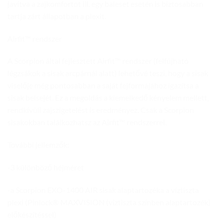
javítva a zajkomfortot ill. egy baleset esetén is biztosabban
tartja zárt állapotban a plexit.
Airfit™ rendszer
A Scorpion által fejlesztett Airfit™ rendszer (felfújható
légzsákok a sisak arcpárnái alatt) lehetővé teszi, hogy a sisak
viselője még pontosabban a saját fejformájához igazítsa a
sisak belsejét. Ez a megoldás a kiemelkedő kényelem mellett,
rendkívüli zajszigetelést is eredményez. Csak a Scorpion
sisakokban találkozhatsz az Airfit™ rendszerrel.
További jellemzők:
-3 különböző héjméret
-a Scorpion EXO-1400 AIR sisak alaptartozéka a víztiszta
plexi (Pinlock® MAXVISION (víztiszta színben alaptartozék)
előkészítéssel)