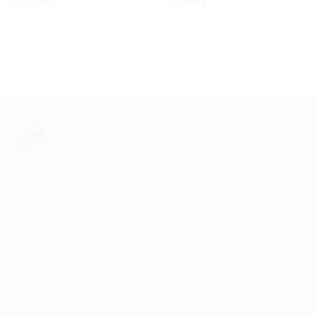
178 900
Ft
145 900
Ft
TRENDBOX
motorsport
NYITVA TARTÁS
Hétfő-Péntek: 10:00-19:00
Szombat: 10:00-13:00
Vasárnap: Zárva
ELÉRHETŐSÉGEK