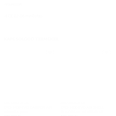
-sisakzsák
-ECE 22-06 minősítés
KAPCSOLÓDÓ TERMÉKEK
Add to
Add to
wishlist
wishlist
EXO-1400 EVO AIR
EXO-1400 EVO AIR
EXO-1400 EVO CARBON AIR
EXO-1400 EVO AIR SHELL
ARANEA piros
BUKÓSISAK WHITE/BLUE