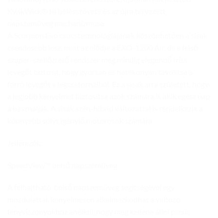
KwikWick® III bélésszövete és az újra tervezett
napszemüveg mechanizmusa.
A Scorpion Exo csúcstechnológiájának köszönhetően a sisak
csendesebb lesz, mint az elődje a EXO-1200 Air, de a felső
szuper-szellőztető rendszer még mindig elegendő friss
levegőt biztosít, hogy gyorsan és hatékonyan távolítsa a
forró levegőt a légcsatornáiból. Ez a sisak arra született, hogy
a legjobb kényelmet biztosítsa azok számára is akik egész nap
a használják. A sisak szén-hibrid változattal is rendelkezik a
könnyebb súlyt igénylő motorosok számára.
Jellemzők:
SpeedView™ belső napszemüveg
A felhajtható, belső napszemüveg segítségével egy
mozdulattal, kényelmesen alkalmazkodhat a változó
fényviszonyokhoz anélkül, hogy meg kellene állni plexit