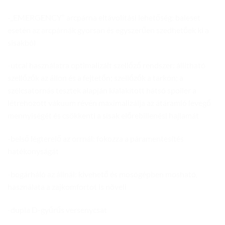
-„EMERGENCY” arcpárna eltávolítási lehetőség: baleset
esetén az arcpárnák gyorsan és egyszerűen szedhetőek ki a
sisakból
-utcai használatra optimalizált szellőző rendszer: állítható
szellőzők az állon és a fejtetőn; szellőzők a tarkón; a
szélcsatornás tesztek alapján kialakított hátsó spoiler a
létrehozott vákuum révén maximalizálja az átáramló levegő
mennyiségét és csökkenti a sisak előrebillenési hajlamát
-belső légterelő az orrnál: fokozza a páramentesítés
hatékonyságát
-bogárháló az állnál: kivehető és mosógépben mosható,
használata a zajkomfortot is növeli
-dupla D-gyűrűs versenycsat