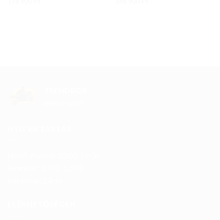
178 900
Ft
145 900
Ft
TRENDBOX
motorsport
NYITVA TARTÁS
Hétfő-Péntek: 10:00-19:00
Szombat: 10:00-13:00
Vasárnap: Zárva
ELÉRHETŐSÉGEK