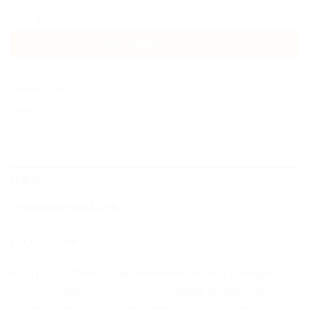
EXO-1400 EVO AIR SHELL BUKÓSISAK BLACK/GREEN mennyiség
KOSÁRBA TESZEM
Cikkszám:
N/A
Kategória:
EXO-1400 EVO AIR
LEÍRÁS
TOVÁBBI INFORMÁCIÓK
EXO-1400 Air
Az új EXO-1400 Air sisak tökéletesen mutatja a Scorpion Exo
innovatív szellemét a sisak modern alakja, könnyű súlya,
vadonatúj felső szellőzőrendszere, újonnan kifejlesztett