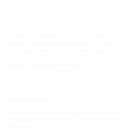
javítva a zajkomfortot ill. egy baleset esetén is biztosabban
tartja zárt állapotban a plexit.
Airfit™ rendszer
A Scorpion által fejlesztett Airfit™ rendszer (felfújható
légzsákok a sisak arcpárnái alatt) lehetővé teszi, hogy a sisak
viselője még pontosabban a saját fejformájához igazítsa a
sisak belsejét. Ez a megoldás a kiemelkedő kényelem mellett,
rendkívüli zajszigetelést is eredményez. Csak a Scorpion
sisakokban találkozhatsz az Airfit™ rendszerrel.
További jellemzők:
-3 különböző héjméret
-a Scorpion EXO-1400 AIR sisak alaptartozéka a víztiszta
plexi (Pinlock® MAXVISION (víztiszta színben alaptartozék)
előkészítéssel)