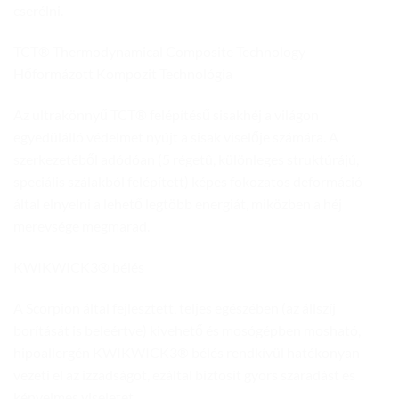
cserélni.
TCT® Thermodynamical Composite Technology –
Hőformázott Kompozit Technológia
Az ultrakönnyű TCT® felépítésű sisakhéj a világon
egyedülálló védelmet nyújt a sisak viselője számára. A
szerkezetéből adódóan (5 régetû, különleges struktúrájú,
speciális szálakból felépített) képes fokozatos deformáció
által elnyelni a lehető legtöbb energiát, miközben a héj
merevsége megmarad.
KWIKWICK3® bélés
A Scorpion által fejlesztett, teljes egészében (az állszíj
borítását is beleértve) kivehető és mosógépben mosható,
hipoallergén KWIKWICK3® bélés rendkívül hatékonyan
vezeti el az izzadságot, ezáltal biztosít gyors száradást és
kényelmes viseletet.