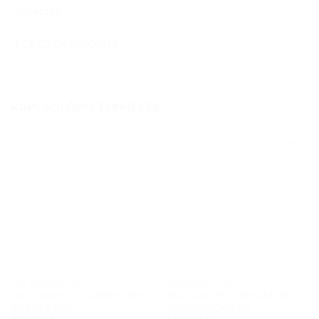
-sisakzsák
-ECE 22-06 minősítés
KAPCSOLÓDÓ TERMÉKEK
Add to
Add to
wishlist
wishlist
EXO-1400 EVO AIR
EXO-1400 EVO AIR
EXO-1400 EVO CARBON AIR
EXO-1400 EVO AIR ATTUNE
ARANEA neon
GREY/BLACK/RED