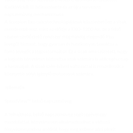
KwikWick® III bélésszövete és az újra tervezett
napszemüveg mechanizmusa.
A Scorpion Exo csúcstechnológiájának köszönhetően a sisak
csendesebb lesz, mint az elődje a EXO-1200 Air, de a felső
szuper-szellőztető rendszer még mindig elegendő friss
levegőt biztosít, hogy gyorsan és hatékonyan távolítsa a
forró levegőt a légcsatornáiból. Ez a sisak arra született, hogy
a legjobb kényelmet biztosítsa azok számára is akik egész nap
a használják. A sisak szén-hibrid változattal is rendelkezik a
könnyebb súlyt igénylő motorosok számára.
Jellemzők:
SpeedView™ belső napszemüveg
A felhajtható, belső napszemüveg segítségével egy
mozdulattal, kényelmesen alkalmazkodhat a változó
fényviszonyokhoz anélkül, hogy meg kellene állni plexit