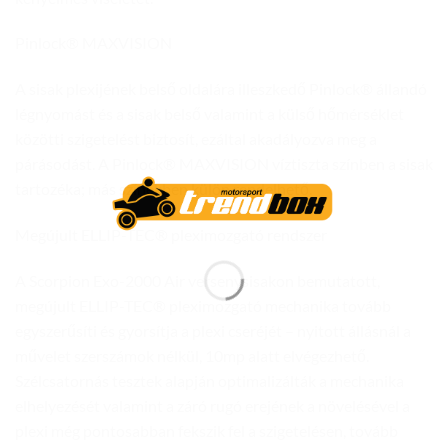
Pinlock® MAXVISION
A sisak plexijének belső oldalára illeszkedő Pinlock® állandó
légnyomást és a sisak belső valamint a külső hőmérséklet
közötti szigetelést biztosít, ezáltal akadályozva meg a
párásodást. A Pinlock® MAXVISION víztiszta színben a sisak
tartozéka; más színekben külön rendelhető.
Megújult ELLIP-TEC® pleximozgató rendszer
A Scorpion Exo-2000 Air versenysisakon bemutatott,
megújult ELLIP-TEC® pleximozgató mechanika tovább
egyszerűsíti és gyorsítja a plexi cseréjét – nyitott állásnál a
művelet szerszámok nélkül, 10mp alatt elvégezhető.
Szélcsatornás tesztek alapján optimalizálták a mechanika
elhelyezését valamint a záró rugó erejének a növelésével a
plexi még pontosabban fekszik fel a szigetelésen, tovább