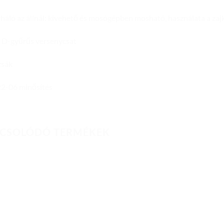
háló az állnál: kivehető és mosógépben mosható, használata a zaj
 D-gyűrűs versenycsat
zsák
2-06 minősítés
CSOLÓDÓ TERMÉKEK
Add to
Add to
wishlist
wishlist