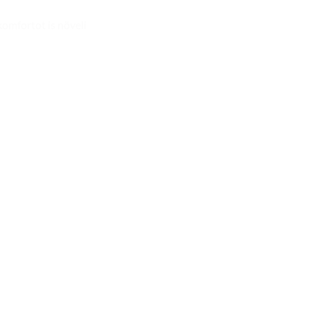
komfortot is növeli
Add to
Add to
wishlist
wishlist