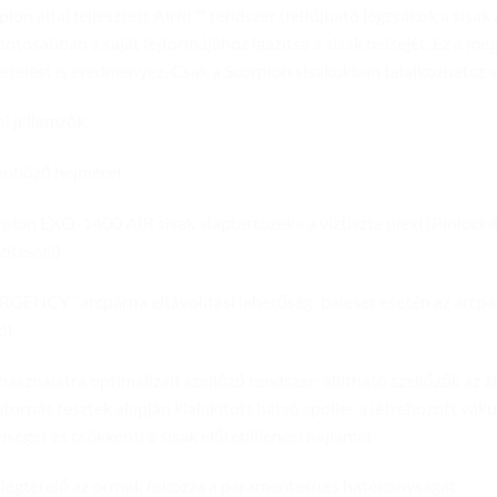
pion által fejlesztett Airfit™ rendszer (felfújható légzsákok a sisak 
ntosabban a saját fejformájához igazítsa a sisak belsejét. Ez a me
getelést is eredményez. Csak a Scorpion sisakokban találkozhatsz a
i jellemzők:
önböző héjméret
rpion EXO-1400 AIR sisak alaptartozéka a víztiszta plexi (Pinloc
zítéssel)
GENCY” arcpárna eltávolítási lehetőség: baleset esetén az arcpá
ól
 használatra optimalizált szellőző rendszer: állítható szellőzők az ál
atornás tesztek alapján kialakított hátsó spoiler a létrehozott vá
ségét és csökkenti a sisak előrebillenési hajlamát
 légterelő az orrnál: fokozza a páramentesítés hatékonyságát