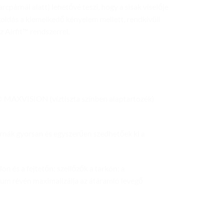
arcpárnái alatt) lehetővé teszi, hogy a sisak viselője
goldás a kiemelkedő kényelem mellett, rendkívüli
z Airfit™ rendszerrel.
k® MAXVISION (víztiszta színben alaptartozék)
rnák gyorsan és egyszerűen szedhetőek ki a
lon és a fejtetőn; szellőzők a tarkón; a
kuum révén maximalizálja az átáramló levegő