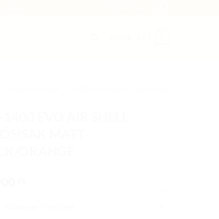
 - SENA
0
KOSÁR /
0
FT
/
Motoros sisakok
/
SCORPION sisakok
/
EXO-1400
1400 EVO AIR SHELL
ÓSISAK MATT
CK/ORANGE
900
Ft
TÖRLÉS