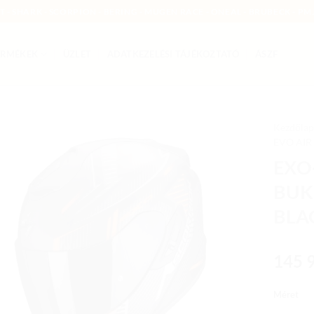
MT - SHARK - SCORPION - BERING - MUGEN RACE - ONEAL - BRUBECK - PMJ
ERMÉKEK
ÜZLET
ADATKEZELÉSI TÁJÉKOZTATÓ
ÁSZF
Kezdőlap
EVO AIR
Add to
EXO-
wishlist
BUK
BLA
145 
Méret