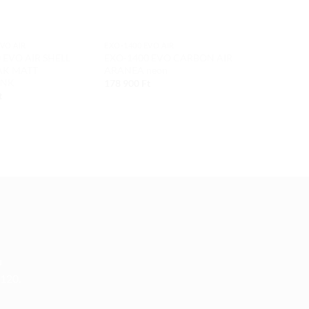
VO AIR
EXO-1400 EVO AIR
EXO-1400 EVO
 EVO AIR SHELL
EXO-1400 EVO CARBON AIR
EXO-1400 E
AK MATT
ARANEA neon
SOLID BLUE
INK
178 900
Ft
172 900
Ft
t
u
 120.