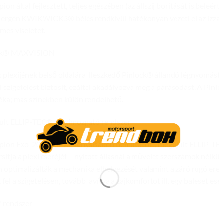
pion által fejlesztett, teljes egészében (az állszíj borítását is be
lergén KWIKWICK3® bélés rendkívül hatékonyan vezeti el az izzads
mes viseletet.
ck® MAXVISION
k plexijének belső oldalára illeszkedő Pinlock® állandó légnyomást
i szigetelést biztosít, ezáltal akadályozva meg a párásodást. A P
éka; más színekben külön rendelhető.
ult ELLIP-TEC® pleximozgató rendszer
pion Exo-2000 Air versenysisakon bemutatott, megújult ELLIP-T
rsítja a plexi cseréjét – nyitott állásnál a művelet szerszámok nélk
n optimalizálták a mechanika elhelyezését valamint a záró rugó e
 fel a szigetelésen, tovább javítva a zajkomfortot ill. egy baleset e
™ rendszer