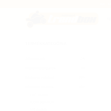
Skip
HJC - 
to
content
T
TERMÉKKATEGÓRIA
Alkatrészek
(14)
Motorkerékpárok
(19)
Motoros ruházat
(885)
Motoros sisakok
(482)
HJC sisakok
ICON SISAKOK
MT sisakok