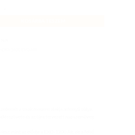
0 EVO AIR SHELL BUKÓSISAK MATT BLACK/ORANGE mennyiség
KOSÁRBA TESZEM
:
N/A
:
EXO-1400 EVO AIR
zellemét a sisak modern alakja, könnyű súlya,
bélésszövete és az újra tervezett napszemüveg
esz, mint az elődje a EXO-1200 Air, de a felső