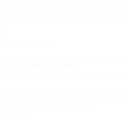
-szellőztető rendszer még mindig elegendő friss levegőt biztosít, 
t a légcsatornáiból. Ez a sisak arra született, hogy a legjobb kénye
lják. A sisak szén-hibrid változattal is rendelkezik a könnyebb sú
zők:
View™ belső napszemüveg
ajtható, belső napszemüveg segítségével egy mozdulattal, kénye
, hogy meg kellene állni plexit cserélni.
Thermodynamical Composite Technology – Hőformázott Kompozi
rakönnyű TCT® felépítésű sisakhéj a világon egyedülálló védelmet 
n (5 régetû, különleges struktúrájú, speciális szálakból felépített
b energiát, miközben a héj merevsége megmarad.
WICK3® bélés