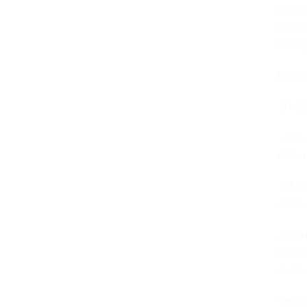
A Scor
még po
zajszi
Tovább
-3 kül
-a Sco
előkés
-„EMER
sisakb
-utcai
szélcs
mennyi
-belső