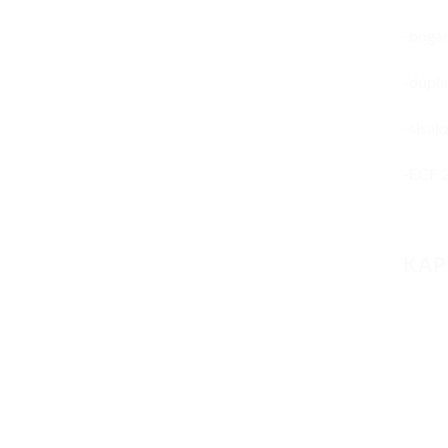
-bogár
-dupla
-sisak
-ECE 2
KAP