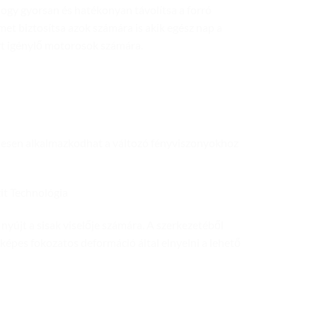
hogy gyorsan és hatékonyan távolítsa a forró
lmet biztosítsa azok számára is akik egész nap a
lyt igénylő motorosok számára.
lmesen alkalmazkodhat a változó fényviszonyokhoz
t Technológia
nyújt a sisak viselője számára. A szerkezetéből
) képes fokozatos deformáció által elnyelni a lehető