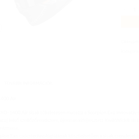
EXO-140
Cikkszám
Kategória
TOVÁBBI INFORMÁCIÓK
400 Air
EXO-1400 Air sisak tökéletesen mutatja a Scorpion Exo innovatív s
túj felső szellőzőrendszere, újonnan kifejlesztett KwikWick® III 
nizmusa.
pion Exo csúcstechnológiájának köszönhetően a sisak csendesebb l