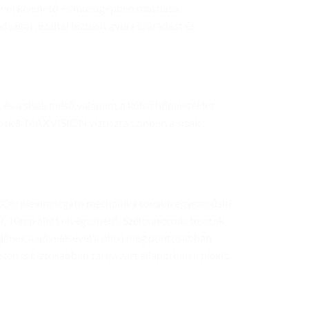
leértve) kivehető és mosógépben mosható,
ágot, ezáltal biztosít gyors száradást és
 és a sisak belső valamint a külső hőmérséklet
inlock® MAXVISION víztiszta színben a sisak
EC® pleximozgató mechanika tovább egyszerűsíti
ül, 10mp alatt elvégezhető. Szélcsatornás tesztek
rejének a növelésével a plexi még pontosabban
setén is biztosabban tartja zárt állapotban a plexit.