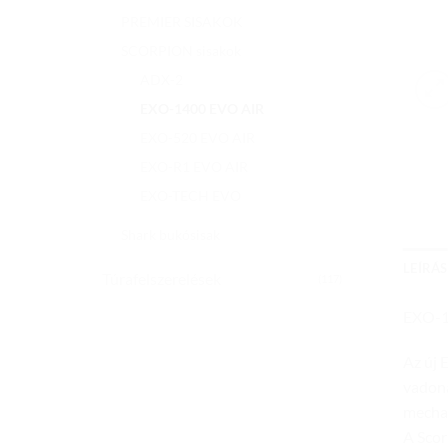
PREMIER SISAKOK
SCORPION sisakok
ADX-2
EXO-1400 EVO AIR
EXO-520 EVO AIR
EXO-R1 EVO AIR
EXO-TECH EVO
Shark bukósisak
LEÍRÁS
Túrafelszerelések
(117)
EXO-1
Az új 
vadona
mecha
A Scor