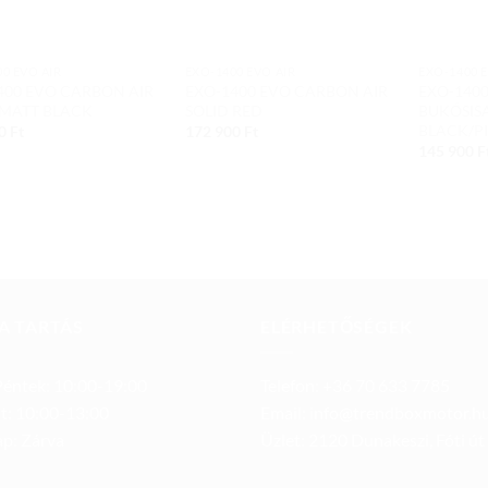
0 EVO AIR
EXO-1400 EVO AIR
EXO-1400 E
400 EVO CARBON AIR
EXO-1400 EVO CARBON AIR
EXO-1400
 MATT BLACK
SOLID RED
BUKÓSIS
BLACK/P
00
Ft
172 900
Ft
145 900
F
A TARTÁS
ELÉRHETŐSÉGEK
éntek: 10:00-19:00
Telefon: +36 70 633 7785
t: 10:00-13:00
Email: info@trendboxmotor.h
p: Zárva
Üzlet: 2120 Dunakeszi, Fóti út