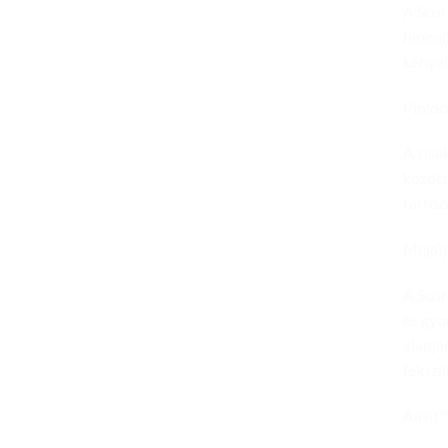
A Scor
hipoal
kényel
Pinlo
A sisa
között
tartoz
Megúj
A Scor
és gyo
alapjá
fekszik
Airfit