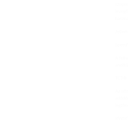
szuper
levegő
haszná
Jellem
Speed
A felh
anélkül
TCT® 
Az ult
adódóa
legtöb
KWIK