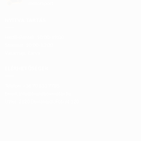
motorsport
NYITVA TARTÁS
Hétfő-Péntek: 10:00-19:00
Szombat: 10:00-13:00
Vasárnap: Zárva
ELÉRHETŐSÉGEK
Telefon: +36 70 633 7785
Email: info@trendboxmotor.hu
Üzlet: 2120 Dunakeszi, Fóti út 120.