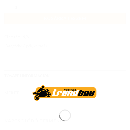
BOT-MNR-2390 CSIZMA SPHANTOM PLUS BLACK/RED mennyiség
KOSÁRBA TESZEM
Cikkszám:
N/A
Kategória:
Cipők, csizmák
TOVÁBBI INFORMÁCIÓK
MÉRET
39, 40, 41, 42, 43, 44, 45, 46, 47
KAPCSOLÓDÓ TERMÉKEK