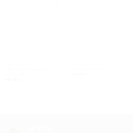
Add to
Add to
wishlist
wishlist
CIPŐK, CSIZMÁK
CIPŐK, CSIZMÁK
Csizma Sphantom 2 Bot-MNR-
CSIZMA BOT-MNR-1991
1490 fekete
19 900
Ft
64 900
Ft
TRENDBOX