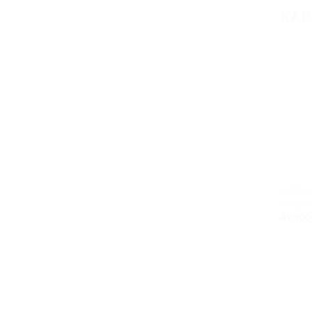
KAP
CIPŐK,
Csizma
49 90