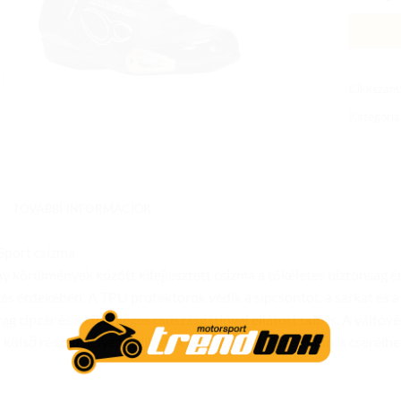
Cikkszám
Kategória
TOVÁBBI INFORMÁCIÓK
Sport csizma
y körülmények között kifejlesztett csizma a tökéletes biztonság érd
zés érdekében. A TPU protektorok védik a sípcsontot, a sarkat és a 
g cipzár és a különleges csúszásgátlóval ellátott talp is. A váltóvé
 külső részén helyezkedik el. A koptató fém része külön is cserélhe