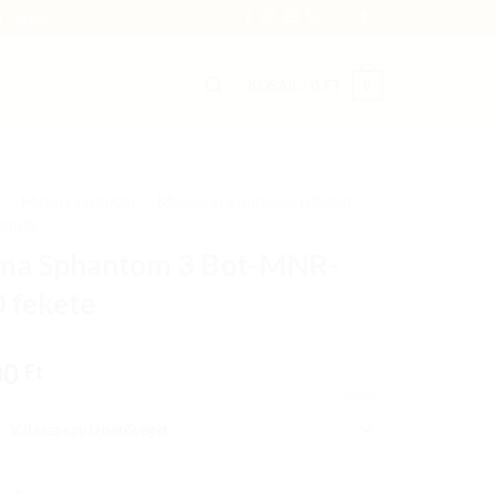
 - SENA
0
KOSÁR /
0
FT
/
Motoros ruházat
/
Mugenrace motoros ruházat
/
sizmák
ma Sphantom 3 Bot-MNR-
 fekete
00
Ft
TÖRLÉS
phantom 3 Bot-MNR-1690 fekete mennyiség