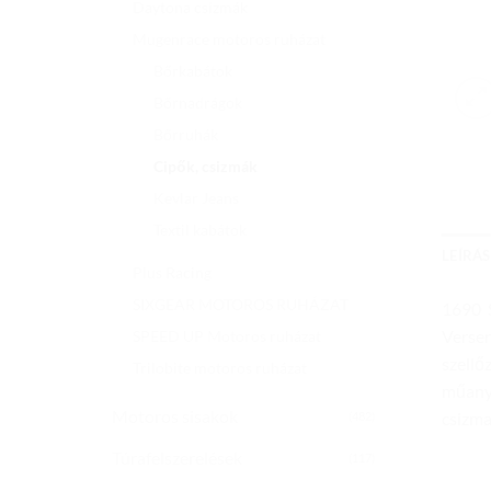
Daytona csizmák
Mugenrace motoros ruházat
Bőrkabátok
Bőrnadrágok
Bőrruhák
Cipők, csizmák
Kevlar Jeans
Textil kabátok
LEÍRÁS
Plus Racing
SIXGEAR MOTOROS RUHÁZAT
1690 
Versen
SPEED UP Motoros ruházat
szellő
Trilobite motoros ruházat
műanya
Motoros sisakok
csizma
(482)
Túrafelszerelések
(117)