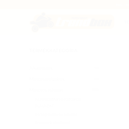
Skip
HJC - 
to
content
T
TERMÉKKATEGÓRIA
Alkatrészek
(14)
Motorkerékpárok
(19)
Motoros ruházat
(885)
ALPINESTARS MOTOROS
RUHÁZAT
Bering motoros ruházat
Bruebeck aláöltözet