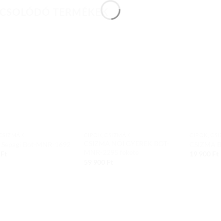
CSOLÓDÓ TERMÉKEK
Add to
Add to
wishlist
wishlist
 CSIZMÁK
CIPŐK, CSIZMÁK
CIPŐK, CS
CSIZMA NŐI,GYEREK BOT-
 Sepagi Bot-MNR-1692
CSIZMA 
MNR-2295 fekete
0
Ft
19 900
Ft
59 900
Ft