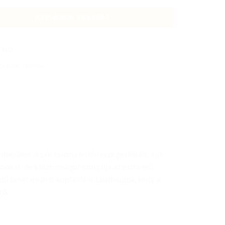
KOSÁRBA TESZEM
:
N/A
:
Cipők, csizmák
ekében. A bőr csizma felső része perforált, a jó
bokát, de a biztonságot szolgálja az extra erő
dő betét mellett koptatót is találhatunk, mely a
tő.