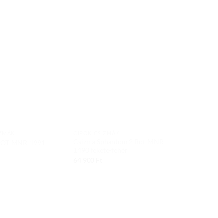
Add to
Add to
wishlist
wishlist
IZMÁK
CIPŐK, CSIZMÁK
CIPŐK, CSIZM
Csizma Sphantom 2 Bot-MNR-
BOT-MNR-1991
Csizma BOT-
1490 fekete-fehér
79 900
Ft
64 900
Ft