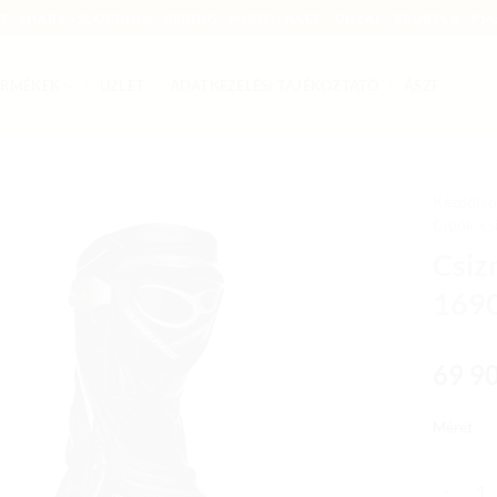
MT - SHARK - SCORPION - BERING - MUGEN RACE - ONEAL - BRUBECK - PMJ
ERMÉKEK
ÜZLET
ADATKEZELÉSI TÁJÉKOZTATÓ
ÁSZF
Kezdőlap
Cipők, c
Add to
Csiz
wishlist
1690
69 9
Méret
Csizma S