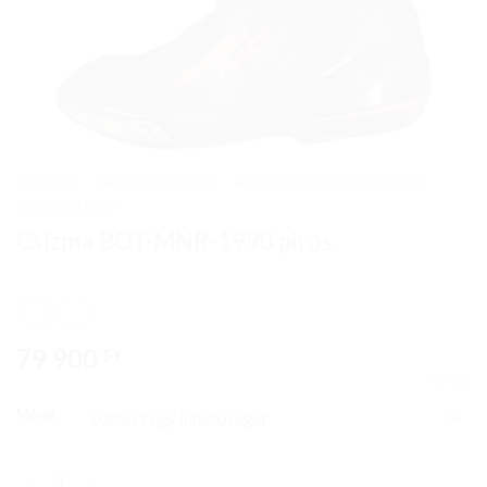
Kezdőlap
/
Motoros ruházat
/
Mugenrace motoros ruházat
/
Cipők, csizmák
Csizma BOT-MNR-1990 piros
79 900
Ft
TÖRLÉS
Méret
Csizma BOT-MNR-1990 piros mennyiség