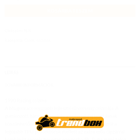
KOSÁRBA TESZEM
Cikkszám:
N/A
Kategória:
Cipők, csizmák
LEÍRÁS
TOVÁBBI INFORMÁCIÓK
1990 Racing csízma
A Mugenrace legújabb fejlesztésű verseny csízmája. A
gumírozott hátsó résznek és a puha lábfej borításnak
köszönhetően rendkívül kényelmes. A biztonságról a
legújabb TPU protektorok mellett az extra erős cipzárral
kombinált racsnis heveder gondoskodik. Puha gumi talpa