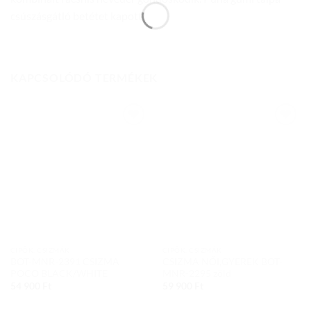
csúszásgátló betétet kapott.
KAPCSOLÓDÓ TERMÉKEK
Add to
Add to
wishlist
wishlist
CIPŐK, CSIZMÁK
CIPŐK, CSIZMÁK
BOT-MNR-2391 CSIZMA
CSIZMA NŐI,GYEREK BOT-
POCO BLACK/WHITE
MNR-2295 zöld
54 900
Ft
59 900
Ft