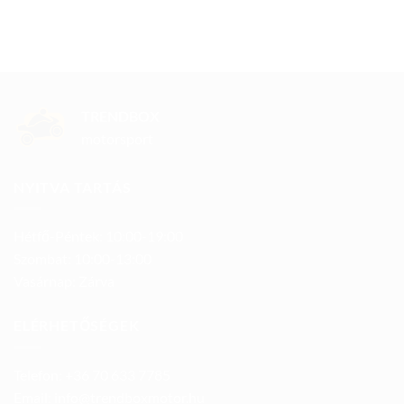
TRENDBOX
motorsport
NYITVA TARTÁS
Hétfő-Péntek: 10:00-19:00
Szombat: 10:00-13:00
Vasárnap: Zárva
ELÉRHETŐSÉGEK
Telefon: +36 70 633 7785
Email: info@trendboxmotor.hu