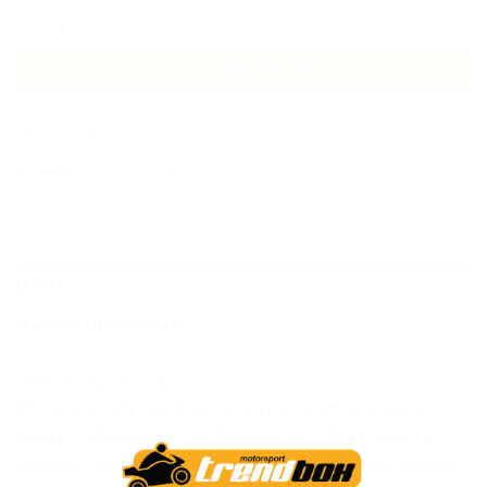
Csizma Sphantom 2 Bot-MNR-1490 fekete mennyiség
KOSÁRBA TESZEM
Cikkszám:
N/A
Kategória:
Cipők, csizmák
LEÍRÁS
TOVÁBBI INFORMÁCIÓK
1490 Túrasport csizma
Bőr csizma mely sportmotorozásra és túramotorozásra is
egyaránt alkalmas. Extra erős cipzára és TPU protektorai
teljeskörű védelmet biztosítanak. A protektorokon található