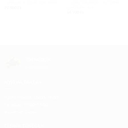
Csizma Sphantom 2 Bot-MNR-
Csizma BOT-MNR-1990 fekete
1490 fehér-kék
79 900
Ft
64 900
Ft
TRENDBOX
motorsport
NYITVA TARTÁS
Hétfő-Péntek: 10:00-19:00
Szombat: 10:00-13:00
Vasárnap: Zárva
ELÉRHETŐSÉGEK