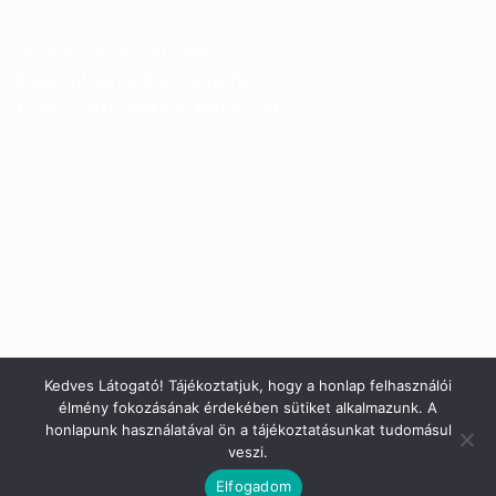
Telefon: +36 70 633 7785
Email: info@trendboxmotor.hu
Üzlet: 2120 Dunakeszi, Fóti út 120.
Kedves Látogató! Tájékoztatjuk, hogy a honlap felhasználói
élmény fokozásának érdekében sütiket alkalmazunk. A
honlapunk használatával ön a tájékoztatásunkat tudomásul
veszi.
Elfogadom
Copyright 2026 ©
Trendbox Somay Kft.