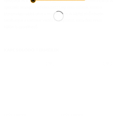
szellőzők és a perforált bőr gondoskodik a láb komfortjáról. A
speciális anyagból kifejlesztett talp nem csúszik, ezzel is
biztonságosabbá téve a motorozást. A lábfej első részén
találhatjuk a váltókar védőt és koptatót, mely fém része
külön is cserélhető.
KAPCSOLÓDÓ TERMÉKEK
Add to
Add to
wishlist
wishlist
CIPŐK, CSIZMÁK
CIPŐK, CSIZMÁK