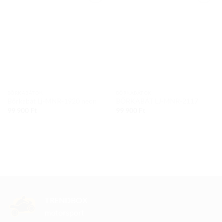
Add to
Add to
wishlist
wishlist
BŐRKABÁTOK
BŐRKABÁTOK
Bőrkabát Lj-MNR-1920 neon
BŐRKABÁT LJ-MNR-2117
99 900
Ft
99 900
Ft
TRENDBOX
motorsport