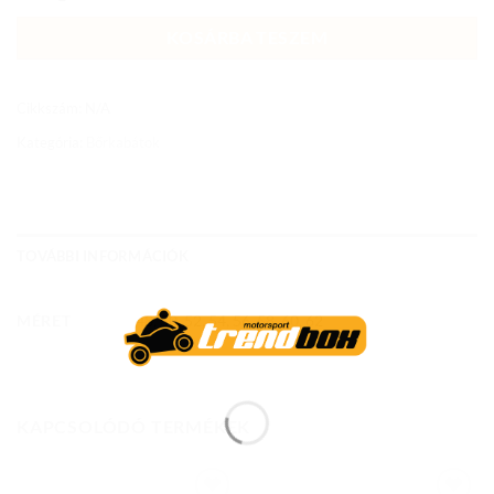
KOSÁRBA TESZEM
Cikkszám:
N/A
Kategória:
Bőrkabátok
TOVÁBBI INFORMÁCIÓK
MÉRET
48, 50, 52, 54, 56, 58, 60, 62
KAPCSOLÓDÓ TERMÉKEK