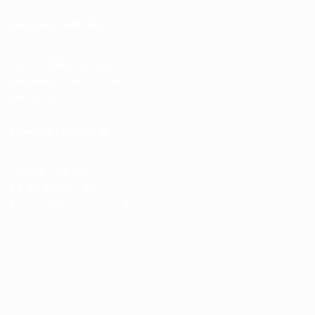
NYITVA TARTÁS
Hétfő-Péntek: 10:00-19:00
Szombat: 10:00-13:00
Vasárnap: Zárva
ELÉRHETŐSÉGEK
Telefon: +36 70 633 7785
Email: info@trendboxmotor.hu
Üzlet: 2120 Dunakeszi, Fóti út 120.