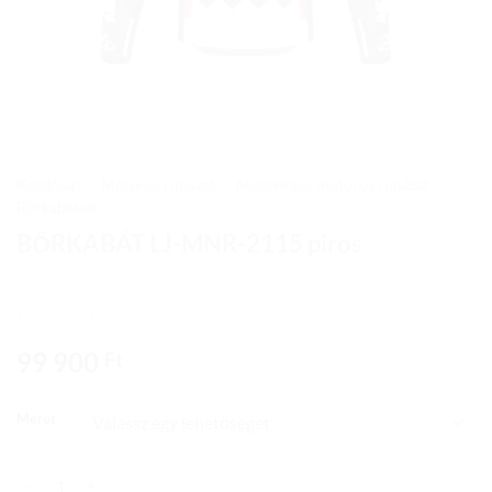
Kezdőlap
/
Motoros ruházat
/
Mugenrace motoros ruházat
/
Bőrkabátok
BŐRKABÁT LJ-MNR-2115 piros
99 900
Ft
TÖRLÉS
Méret
BŐRKABÁT LJ-MNR-2115 piros mennyiség