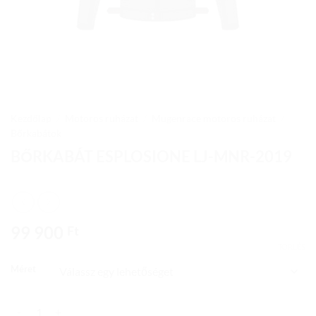
Kezdőlap
/
Motoros ruházat
/
Mugenrace motoros ruházat
/
Bőrkabátok
BŐRKABÁT ESPLOSIONE LJ-MNR-2019
99 900
Ft
TÖRLÉS
Méret
BŐRKABÁT ESPLOSIONE LJ-MNR-2019 mennyiség