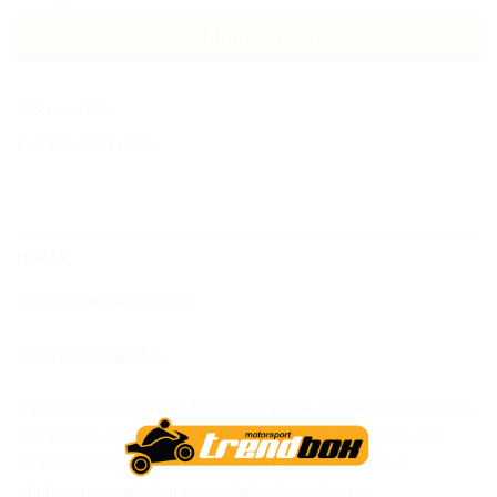
KOSÁRBA TESZEM
Cikkszám:
N/A
Kategória:
Bőrkabátok
LEÍRÁS
TOVÁBBI INFORMÁCIÓK
2019 ESPLOSIONE
Cafe Racer stílusú férfi bőrdzseki színes bőrbetéttel a mellén
és a karján. A perforált betétek a karon, és a vállakon a jó
szellőzést biztosítják. A kabátban CE protektorokat
találhatunk, melyek a termo bélés kivétele után