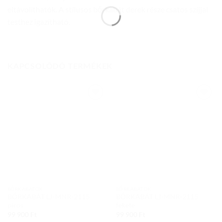
eltávolíthatók. A stílusos bőrkabát derek része csatos szíjjal
testhez igazítható.
KAPCSOLÓDÓ TERMÉKEK
Add to
Add to
wishlist
wishlist
BŐRKABÁTOK
BŐRKABÁTOK
BŐRKABÁT LJ-MNR-2115
BŐRKABÁT LJ-MNR-2115
piros
fekete
99 900
Ft
99 900
Ft