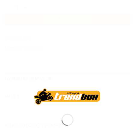
BŐRKABÁT ATTENZIONE LJ-MNR-2017 neon mennyiség
KOSÁRBA TESZEM
Cikkszám:
N/A
Kategória:
Bőrkabátok
TOVÁBBI INFORMÁCIÓK
MÉRET
S, M, L, XL, 2XL, 3XL, 4XL, 5XL
KAPCSOLÓDÓ TERMÉKEK