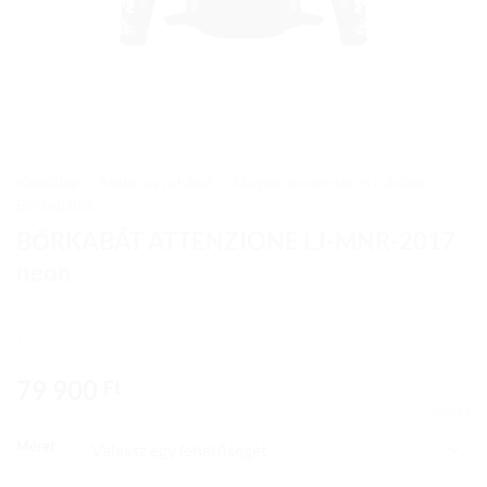
Kezdőlap
/
Motoros ruházat
/
Mugenrace motoros ruházat
/
Bőrkabátok
BŐRKABÁT ATTENZIONE LJ-MNR-2017
neon
79 900
Ft
TÖRLÉS
Méret