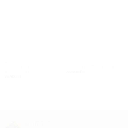
Add to
Add to
wishlist
wishlist
BŐRKABÁTOK
BŐRKABÁTOK
LJ-MNR-1821 Bőrkabát 2023
Bőrkabát Lj-MNR-1920 neon
BLACK/WHITE/RED
99 900
Ft
99 900
Ft
TRENDBOX