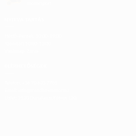
motorsport
NYITVA TARTÁS
Hétfő-Péntek: 10:00-19:00
Szombat: 10:00-13:00
Vasárnap: Zárva
ELÉRHETŐSÉGEK
Telefon: +36 70 633 7785
Email: info@trendboxmotor.hu
Üzlet: 2120 Dunakeszi, Fóti út 120.