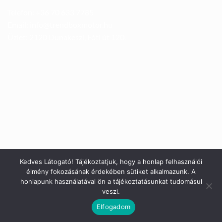
Telefon: +36 70 633 7785
Email: info@trendboxmotor.hu
Üzlet: 2120 Dunakeszi, Fóti út 120.
Kedves Látogató! Tájékoztatjuk, hogy a honlap felhasználói
élmény fokozásának érdekében sütiket alkalmazunk. A
honlapunk használatával ön a tájékoztatásunkat tudomásul
veszi.
Elfogadom
Copyright 2026 ©
Trendbox Somay Kft.