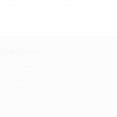
Fekete
Fekete
17 900
Ft
20 790
Ft
TRENDBOX
motorsport
NYITVA TARTÁS
Hétfő-Péntek: 10:00-19:00
Szombat: 10:00-13:00
Vasárnap: Zárva
ELÉRHETŐSÉGEK