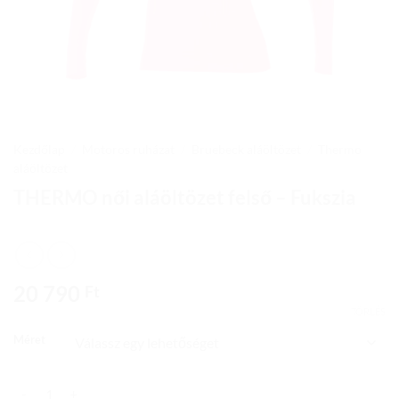
Kezdőlap
/
Motoros ruházat
/
Bruebeck aláöltözet
/
Thermo
aláöltözet
THERMO női aláöltözet felső – Fukszia
20 790
Ft
TÖRLÉS
Méret
THERMO női aláöltözet felső – Fukszia mennyiség