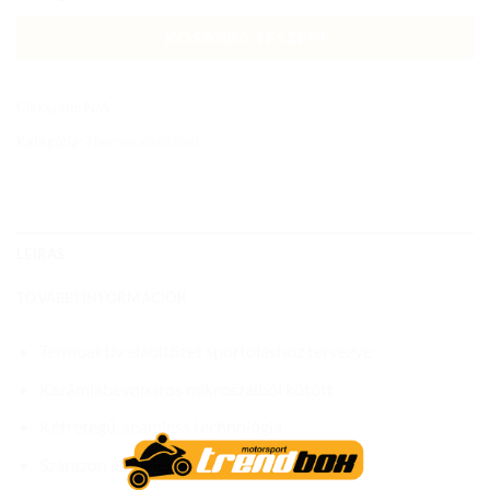
KOSÁRBA TESZEM
Cikkszám:
N/A
Kategória:
Thermo aláöltözet
LEÍRÁS
TOVÁBBI INFORMÁCIÓK
Termoaktív aláöltözet sportoláshoz tervezve
Kerámiabevonatos mikroszálból kötött
Kétrétegű, seamless technológia
Szárazon és melegen tart