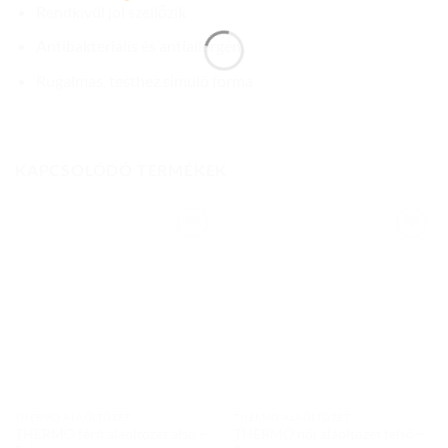
Rendkívül jól szellőzik
Antibakteriális és antiallergén
Rugalmas, testhez simuló forma
KAPCSOLÓDÓ TERMÉKEK
Add to
Add to
wishlist
wishlist
THERMO ALÁÖLTÖZET
THERMO ALÁÖLTÖZET
THERMO férfi aláöltözet alsó –
THERMO női aláöltözet felső –