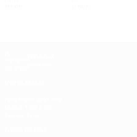
Fukszia
Kék
17 500
Ft
17 900
Ft
TRENDBOX
motorsport
NYITVA TARTÁS
Hétfő-Péntek: 10:00-19:00
Szombat: 10:00-13:00
Vasárnap: Zárva
ELÉRHETŐSÉGEK