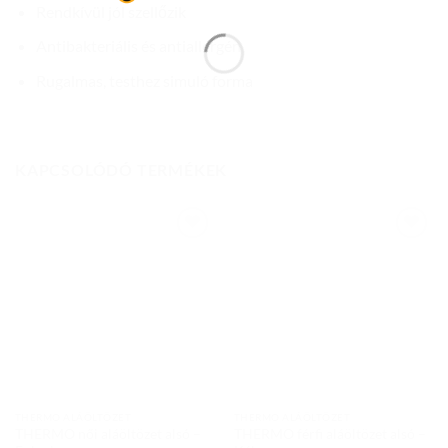
Rendkívül jól szellőzik
Antibakteriális és antiallergén
Rugalmas, testhez simuló forma
KAPCSOLÓDÓ TERMÉKEK
Add to
Add to
wishlist
wishlist
THERMO ALÁÖLTÖZET
THERMO ALÁÖLTÖZET
THERMO női aláöltözet alsó –
THERMO férfi aláöltözet alsó –