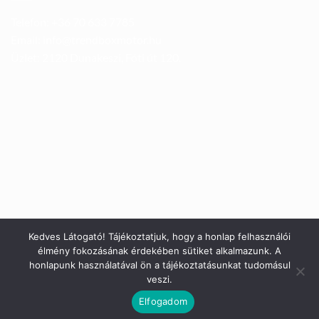
Telefon: +36 70 633 7785
Email: info@trendboxmotor.hu
Üzlet: 2120 Dunakeszi, Fóti út 120.
Kedves Látogató! Tájékoztatjuk, hogy a honlap felhasználói
élmény fokozásának érdekében sütiket alkalmazunk. A
honlapunk használatával ön a tájékoztatásunkat tudomásul
veszi.
Elfogadom
Copyright 2026 ©
Trendbox Somay Kft.