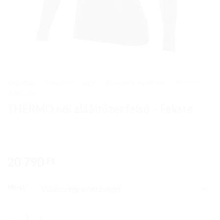
Kezdőlap
/
Motoros ruházat
/
Bruebeck aláöltözet
/
Thermo
aláöltözet
THERMO női aláöltözet felső – Fekete
20 790
Ft
TÖRLÉS
Méret
THERMO női aláöltözet felső – Fekete mennyiség