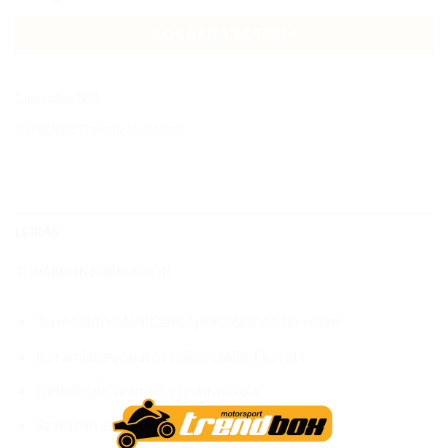
KOSÁRBA TESZEM
Cikkszám:
N/A
Kategória:
Thermo aláöltözet
LEÍRÁS
TOVÁBBI INFORMÁCIÓK
Termoaktív aláöltözet sportoláshoz tervezve
Kerámiabevonatos mikroszálból kötött
Kétrétegű, seamless technológia
Szárazon és melegen tart