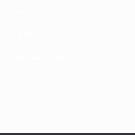
Hétfő-Péntek: 10:00-19:00
Szombat: 10:00-13:00
Vasárnap: Zárva
ELÉRHETŐSÉGEK
Telefon: +36 70 633 7785
Email: info@trendboxmotor.hu
Üzlet: 2120 Dunakeszi, Fóti út 120.