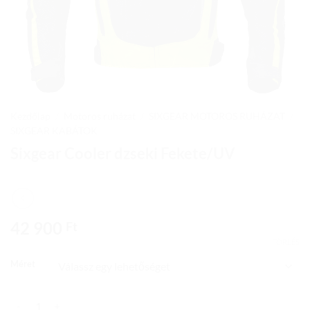
Kezdőlap
/
Motoros ruházat
/
SIXGEAR MOTOROS RUHÁZAT
/
SIXGEAR KABÁTOK
Sixgear Cooler dzseki Fekete/UV
42 900
Ft
TÖRLÉS
Méret
Sixgear Cooler dzseki Fekete/UV mennyiség