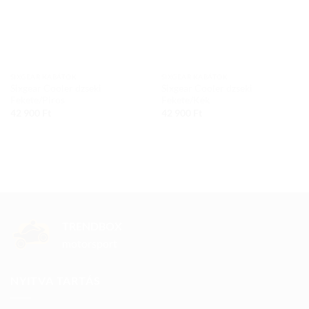
SIXGEAR KABÁTOK
SIXGEAR KABÁTOK
Sixgear Cooler dzseki
Sixgear Cooler dzseki
Fekete/Piros
Fekete/Kék
42 900
Ft
42 900
Ft
TRENDBOX
motorsport
NYITVA TARTÁS