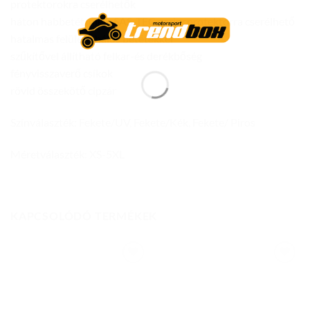
protektorokra cserélhetők
háton habbetét, mely SAS-TEC gerincprotektorra cserélhető
hatalmas felületű hálós betétekkel
szűkítővel állítható felkar-és derékbőség
fényvisszaverő csíkok
rövid összekötő cipzár
Színválaszték: Fekete/UV, Fekete/Kék, Fekete/ Piros
Méretválaszték: XS-5XL
KAPCSOLÓDÓ TERMÉKEK
Add to
Add to
wishlist
wishlist