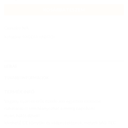
KOSÁRBA TESZEM
Cikkszám:
N/A
Kategória:
SIXGEAR KABÁTOK
LEÍRÁS
TOVÁBBI INFORMÁCIÓK
TERMÉK INFÓ
Vagány nyári és erős dzseki ami egyetlen motoros
ruhatárából sem hiányozhat a meleg napokon!
nyári, hálós dzseki
kivehető CE könyök- és vállprotektorok, melyek SAS-TEC