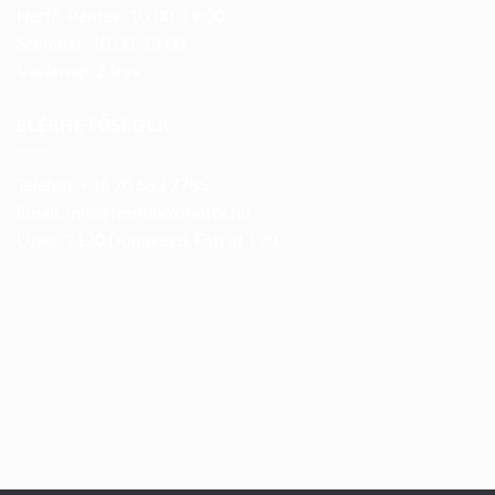
Hétfő-Péntek: 10:00-19:00
Szombat: 10:00-13:00
Vasárnap: Zárva
ELÉRHETŐSÉGEK
Telefon: +36 70 633 7785
Email: info@trendboxmotor.hu
Üzlet: 2120 Dunakeszi, Fóti út 120.