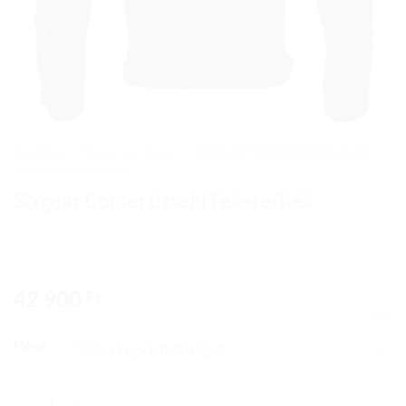
Kezdőlap
/
Motoros ruházat
/
SIXGEAR MOTOROS RUHÁZAT
/
SIXGEAR KABÁTOK
Sixgear Cooler dzseki Fekete/Kék
42 900
Ft
TÖRLÉS
Méret
Sixgear Cooler dzseki Fekete/Kék mennyiség