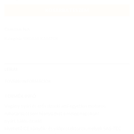
KOSÁRBA TESZEM
Cikkszám:
N/A
Kategória:
SIXGEAR KABÁTOK
LEÍRÁS
TOVÁBBI INFORMÁCIÓK
TERMÉK INFÓ
Vagány nyári és erős dzseki ami egyetlen motoros
ruhatárából sem hiányozhat a meleg napokon!
nyári, hálós dzseki
kivehető CE könyök- és vállprotektorok, melyek SAS-TEC