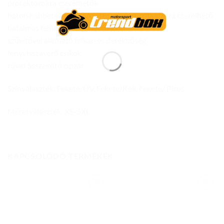
protektorokra cserélhetők
háton habbetét, mely SAS-TEC gerincprotektorra cserélhető
hatalmas felületű hálós betétekkel
szűkítővel állítható felkar-és derékbőség
fényvisszaverő csíkok
rövid összekötő cipzár
Színválaszték: Fekete/UV, Fekete/Kék, Fekete/ Piros
Méretválaszték: XS-5XL
KAPCSOLÓDÓ TERMÉKEK
Add to
Add to
wishlist
wishlist