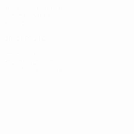
Hétfő-Péntek: 10:00-19:00
Szombat: 10:00-13:00
Vasárnap: Zárva
ELÉRHETŐSÉGEK
Telefon: +36 70 633 7785
Email: info@trendboxmotor.hu
Üzlet: 2120 Dunakeszi, Fóti út 120.