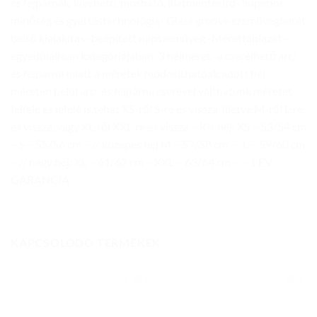
és fejpárnák, kivehető, mosható, illatmentesítő- Superior
minőség és gyártástechnológia- Glass groove szemüvegbarát
belső kialakítás -beépített napszemüveg -Mérettáblázat –
egyedülállóan kategóriájában: 3 héjméret -a cserélhető arc/
és fejpárna miatt a méretek módosíthatóak:adott héj
méreten belül arc- és fejpárna cserével válthatunk méretet
felfelé és lefelé is,tehát XS-ről S-re és vissza, illetve M-ről L-re
és vissza, vagy XL-ről XXL-re és vissza – Kis héj: XS – 53/54 cm
– S – 55/56 cm – // közepes héj M – 57/58 cm – , L – 59/60 cm
– // nagy héj: XL – 61/62 cm – XXL – 63/64 cm – – 1 ÉV
GARANCIA
KAPCSOLÓDÓ TERMÉKEK
Add to
Add to
wishlist
wishlist