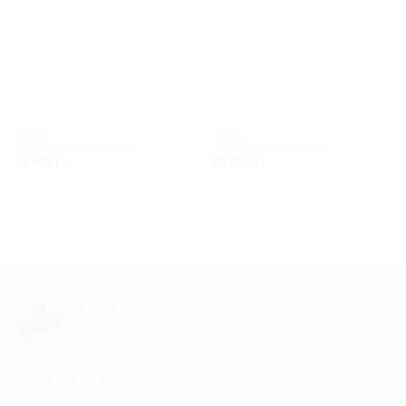
HJC I91
HJC I91
HJC i91 BINA MC3H
HJC i91 Pearl White
94 990
Ft
82 990
Ft
TRENDBOX
motorsport
NYITVA TARTÁS