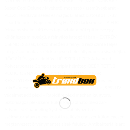
KÜLÖNLEGESEN CSENDES SISAK – FEJ/ARCPÁRNÁK :
Super Cool Deluxe / kivehető, mosható / szemüvegbarát –
PLEXI: rendkívül széles és magas kilátást biztosító HJ-33
clear Pinlock – Napszemüveg HJ-V12 dark smoke – A HJC
felnyílós sisakok 40 éves tapasztalataiból építkezve,egy
különleges minőségű, a felnyílós kategóriában – EXTRÉM
CSENDES sisak, köszönhetően a felnyíló rész szinte teljes
integrációjának: a szélek teljesen belesüllyednek a sisakhéjba.
RÖGZÍTÉS: gyorskioldós -HÉJSZERKEZET: Advanced
Polycarbonate Composite tripla héjréteg -BEÉPÍTETT, 3
POZÍCIÓS NAPSZEMÜVEG -EGY UJJAL, AKÁR
KESZTYŰBEN IS FELNYITHATÓ ÁLLRÉSZ — Törés- és
tükröződésmentes, Pinlock lencséhez előkészített, 99% UV-
védelmet adó plexi – Rapidfire plexi mechanika, gyors,
biztonságos plexicsere, külön kapcsolható plexi zár-
Advanced Channeling System: szabályozott és
szélcsatornában megalkotott szellőzőrendszer, különlegesen
megtervezett örvénymentes sisak felület.- Antibakteriális arc