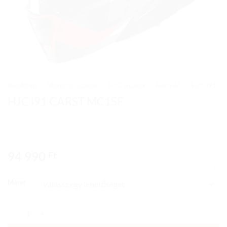
Kezdőlap
/
Motoros sisakok
/
HJC sisakok
/
Felnyíló
/
HJC I91
HJC i91 CARST MC1SF
94 990
Ft
TÖRLÉS
Méret
HJC i91 CARST MC1SF mennyiség