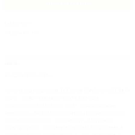
KOSÁRBA TESZEM
Cikkszám:
N/A
Kategória:
HJC I91
LEÍRÁS
TOVÁBBI INFORMÁCIÓK
Az i90 utódja megérkezett, ECE 22-06 SZABVÁNY SZERINTI
SISAK – SMART HJC BLUETOOTH 2ND GEN.
ELŐKÉSZÍTÉSSEL (11B, 21B, 50B) – 10A okos kamera
kompatibilis – P/J DUAL HOMOLÓG – DKS267 PINLOCK
LENCSE AJÁNDÉKBA – 3 HÉJMÉRET – ÁLLÍTHATÓ
FELNYÍLÓ RÉSZ – ÖRVÉNYMENTES FELÜLET LEZÁRVA,