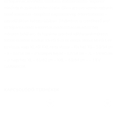
és fejpárnák, kivehető, mosható, illatmentesítő- Superior
minőség és gyártástechnológia- Glass groove szemüvegbarát
belső kialakítás -beépített napszemüveg -Mérettáblázat –
egyedülállóan kategóriájában: 3 héjméret -a cserélhető arc/
és fejpárna miatt a méretek módosíthatóak:adott héj
méreten belül arc- és fejpárna cserével válthatunk méretet
felfelé és lefelé is,tehát XS-ről S-re és vissza, illetve M-ről L-re
és vissza, vagy XL-ről XXL-re és vissza – Kis héj: XS – 53/54 cm
– S – 55/56 cm – // közepes héj M – 57/58 cm – , L – 59/60 cm
– // nagy héj: XL – 61/62 cm – XXL – 63/64 cm – – 1 ÉV
GARANCIA
KAPCSOLÓDÓ TERMÉKEK
Add to
Add to
wishlist
wishlist