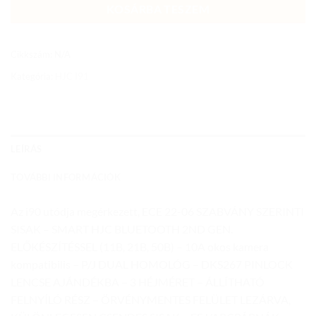
KOSÁRBA TESZEM
Cikkszám:
N/A
Kategória:
HJC I91
LEÍRÁS
TOVÁBBI INFORMÁCIÓK
Az i90 utódja megérkezett, ECE 22-06 SZABVÁNY SZERINTI
SISAK – SMART HJC BLUETOOTH 2ND GEN.
ELŐKÉSZÍTÉSSEL (11B, 21B, 50B) – 10A okos kamera
kompatibilis – P/J DUAL HOMOLÓG – DKS267 PINLOCK
LENCSE AJÁNDÉKBA – 3 HÉJMÉRET – ÁLLÍTHATÓ
FELNYÍLÓ RÉSZ – ÖRVÉNYMENTES FELÜLET LEZÁRVA,