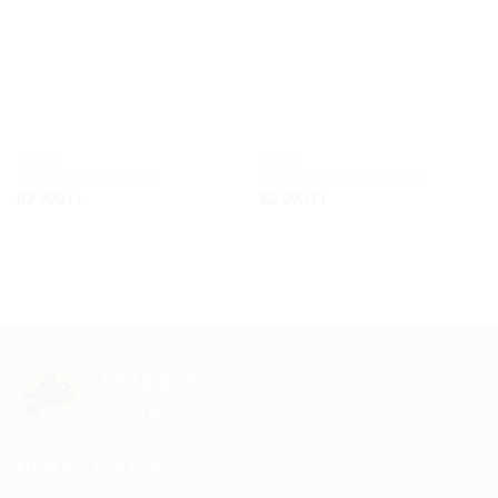
HJC I91
HJC I91
HJCi91 Fluor Green
HJC i91 Semi Flat Beige
82 990
Ft
82 990
Ft
TRENDBOX
motorsport
NYITVA TARTÁS