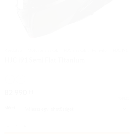
Kezdőlap
/
Motoros sisakok
/
HJC sisakok
/
Felnyíló
/
HJC I91
HJC i91 Semi Flat Titanium
82 990
Ft
TÖRLÉS
Méret
HJC i91 Semi Flat Titanium mennyiség