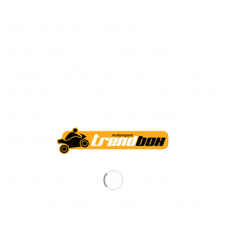
KÜLÖNLEGESEN CSENDES SISAK – FEJ/ARCPÁRNÁK :
Super Cool Deluxe / kivehető, mosható / szemüvegbarát –
PLEXI: rendkívül széles és magas kilátást biztosító HJ-33
clear Pinlock – Napszemüveg HJ-V12 dark smoke – A HJC
felnyílós sisakok 40 éves tapasztalataiból építkezve,egy
különleges minőségű, a felnyílós kategóriában – EXTRÉM
CSENDES sisak, köszönhetően a felnyíló rész szinte teljes
integrációjának: a szélek teljesen belesüllyednek a sisakhéjba.
RÖGZÍTÉS: gyorskioldós -HÉJSZERKEZET: Advanced
Polycarbonate Composite tripla héjréteg -BEÉPÍTETT, 3
POZÍCIÓS NAPSZEMÜVEG -EGY UJJAL, AKÁR
KESZTYŰBEN IS FELNYITHATÓ ÁLLRÉSZ — Törés- és
tükröződésmentes, Pinlock lencséhez előkészített, 99% UV-
védelmet adó plexi – Rapidfire plexi mechanika, gyors,
biztonságos plexicsere, külön kapcsolható plexi zár-
Advanced Channeling System: szabályozott és
szélcsatornában megalkotott szellőzőrendszer, különlegesen
megtervezett örvénymentes sisak felület.- Antibakteriális arc