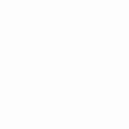
Hétfő-Péntek: 10:00-19:00
Szombat: 10:00-13:00
Vasárnap: Zárva
ELÉRHETŐSÉGEK
Telefon: +36 70 633 7785
Email: info@trendboxmotor.hu
Üzlet: 2120 Dunakeszi, Fóti út 120.