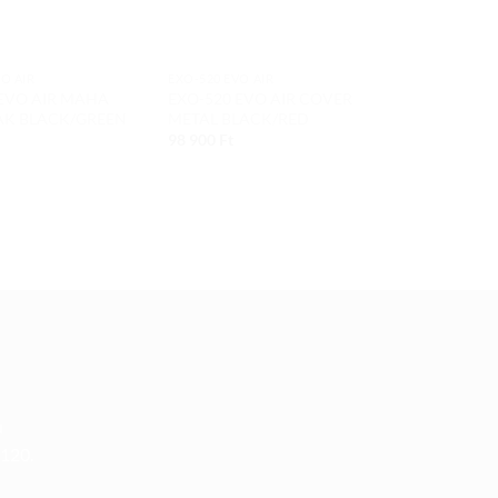
O AIR
EXO-520 EVO AIR
EXO-520 EVO 
 EVO AIR MAHA
EXO-520 EVO AIR COVER
EXO-520 EV
AK BLACK/GREEN
METAL BLACK/RED
WHITE/SILV
98 900
Ft
98 900
Ft
u
 120.