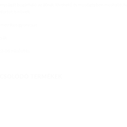
nyságát bogárháló az állnál: kivehető és mosógépben mosható, h
fortot is növeli.
metrikus gyorscsat
zsák
2-06 minősítés
CSOLÓDÓ TERMÉKEK
Add to
Add to
wishlist
wishlist