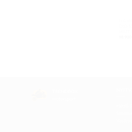
EXO-520
EXO-5
MATT 
98 90
NYITV
TRENDBOX
motorsport
Hétfő-P
Szomba
Vasárna