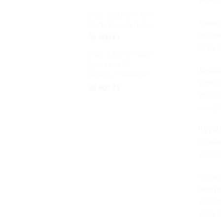
EXO-520 EVO AIR
SpeedV
LATEN fekete-fehér
egy mo
98 900
Ft
hogy m
EXO-520 EVO AIR
ELAN MATT
Tovább
BLACK/ORANGE
törést
98 900
Ft
árkate
energi
KWIKWI
is bel
vezeti
Pinloc
légnyo
ezálta
sisak 