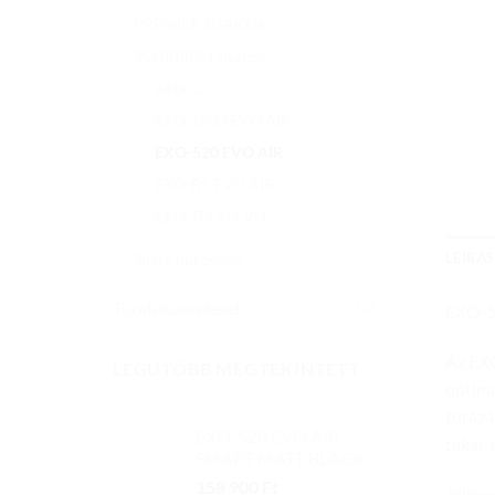
PREMIER SISAKOK
SCORPION sisakok
ADX-2
EXO-1400 EVO AIR
EXO-520 EVO AIR
EXO-R1 EVO AIR
EXO-TECH EVO
LEÍRÁS
Shark bukósisak
Túrafelszerelések
EXO-5
(117)
Az EXO
LEGUTÓBB MEGTEKINTETT
optimá
túrázá
EXO-520 EVO AIR
takar,
SMART MATT BLACK
158 900
Ft
Jellem