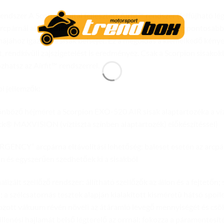
 rendszer A Scorpion által fejlesztett Airfit™ rendszer (felfújható l
arcpárnái alatt) lehetővé teszi, hogy a sisak viselője még pontosabb
májához igazítsa a sisak belsejét. Ez a megoldás a kiemelkedő kény
t, rendkívüli zajszigetelést is eredményez. Csak a Scorpion sisako
ozhatsz az Airfit™ rendszerrel.
i jellemzők:
önböző héjméret a Scorpion EXO-520 AIR sisak alaptartozéka a víz
ck® MAXVISION (víztiszta színben alaptartozék) előkészítéssel)
GENCY” arcpárna eltávolítási lehetőség: baleset esetén az arcp
n és egyszerűen szedhetőek ki a sisakból
lizált szellőző rendszer: állítható szellőzők az állon és a fejtetőn; 
; a szélcsatornás tesztek alapján kialakított kisméretû hátsó spoile
ozott vákuum révén növeli az átáramló levegő mennyiségét és csök
illenési hajlamát belső légterelő az orrnál: fokozza a páramentesít