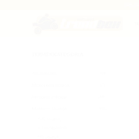
Skip
HJC - 
to
content
T
TERMÉKKATEGÓRIA
Alkatrészek
(14)
Motorkerékpárok
(19)
Motoros ruházat
(885)
Motoros sisakok
(482)
HJC sisakok
ICON SISAKOK
MT sisakok