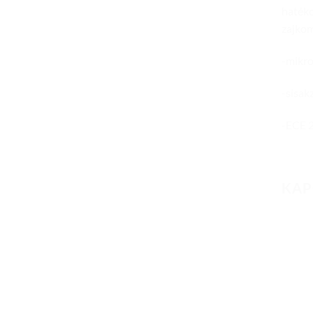
hatéko
zajkom
-mikro
-sisak
-ECE 2
KAP