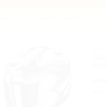
MT - SHARK - SCORPION - BERING - MUGEN RACE - ONEAL - BRUBECK - PMJ
ERMÉKEK
ÜZLET
ADATKEZELÉSI TÁJÉKOZTATÓ
ÁSZF
Kezdőlap
EVO AIR
Add to
EXO
wishlist
WHI
98 9
Méret
EXO-520