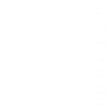
Airfit
sisak 
fejfor
mellet
találk
Tovább
-3 kül
(Pinlo
-„EMER
gyorsa
-optima
tarkón
létreh
előreb