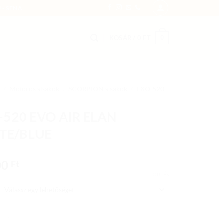
 - SENA
0
KOSÁR /
0
FT
/
Motoros sisakok
/
SCORPION sisakok
/
EXO-520
-520 EVO AIR ELAN
TE/BLUE
00
Ft
TÖRLÉS
 EVO AIR ELAN WHITE/BLUE mennyiség