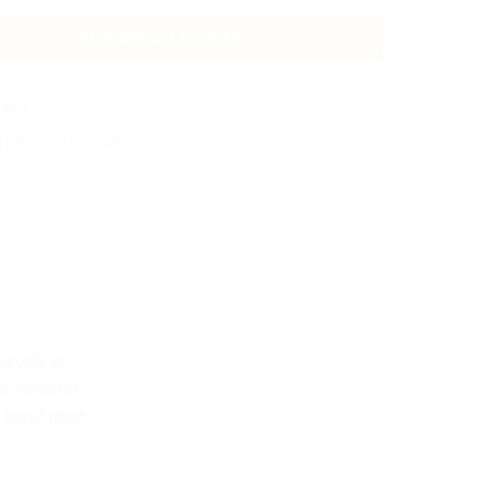
KOSÁRBA TESZEM
:
N/A
:
EXO-520 EVO AIR
lkezik az
s választás
 belső részt