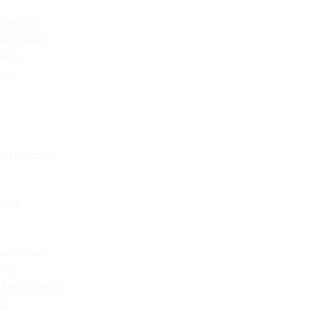
égzsákok a
an a saját
elem
kban
tiszta plexi
árnák
szellőzők a
r a
kenti a sisak
és