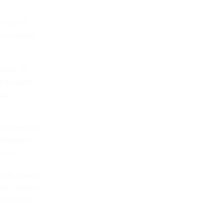
tségével
oz anélkül,
ornai- és
 a közepes
ezett
zíj borítását
atékonyan
etet.
ock® állandó
ést biztosít,
 színben a