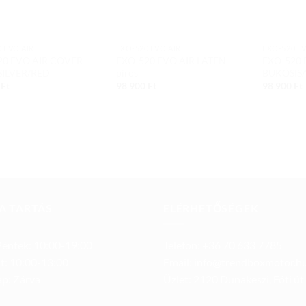
 EVO AIR
EXO-520 EVO AIR
EXO-520 EV
20 EVO AIR COVER
EXO-520 EVO AIR LATEN
EXO-520
SILVER/RED
piros
BUKÓSIS
0
Ft
98 900
Ft
98 900
Ft
A TARTÁS
ELÉRHETŐSÉGEK
éntek: 10:00-19:00
Telefon: +36 70 633 7785
t: 10:00-13:00
Email: info@trendboxmotor.h
p: Zárva
Üzlet: 2120 Dunakeszi, Fóti út