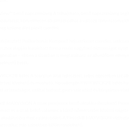
iew™ belső napszemüveg A felhajtható, belső napszemüveg segí
zdulattal, kényelmesen alkalmazkodhat a változó fényviszonyokh
eg kellene állni plexit cserélni.
fejlesztett Polikarbonát Kompozit héjszerkezet csendes, szélcsat
esztek alapján kialakított forma révén nagyfokú biztonságot nyújt
góriában – ebben a sisakban is megtalálható az állvédőben elhely
aelnyelő betét.
CK2® bélés A Scorpion által fejlesztett, teljes egészében (az álls
eértve) kivehető és mosható, hipoallergén KWIKWICK2® bélés h
 el az izzadságot, ezáltal biztosít gyors száradást és kényelmes visel
k® MAXVISION A sisak plexijének belső oldalára illeszkedő Pinl
mást és a sisak belső valamint a külső hőmérséklet közötti szigetel
l akadályozva meg a párásodást. A Pinlock® MAXVISION víztiszta
tartozéka; más színekben külön rendelhető.