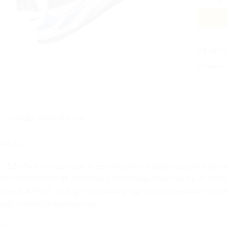
Cikkszám
Kategória
TOVÁBBI INFORMÁCIÓK
20 Air
-520 Air fantasztikusan jó aerodinamikai tulajdonságokkal rende
lis szellőzés mellett. Tökéletes a mindennapi használatra, de ideáli
shoz is. Az EXO-520 agresszív külseje egy minden extrával ellátott
 mely rendkívüli árral párosul.
zők: