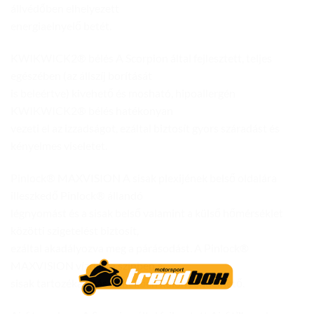
állvédőben elhelyezett
energiaelnyelő betét.
KWIKWICK2® bélés A Scorpion által fejlesztett, teljes
egészében (az állszíj borítását
is beleértve) kivehető és mosható, hipoallergén
KWIKWICK2® bélés hatékonyan
vezeti el az izzadságot, ezáltal biztosít gyors száradást és
kényelmes viseletet.
Pinlock® MAXVISION A sisak plexijének belső oldalára
illeszkedő Pinlock® állandó
légnyomást és a sisak belső valamint a külső hőmérséklet
közötti szigetelést biztosít,
ezáltal akadályozva meg a párásodást. A Pinlock®
MAXVISION víztiszta színben a
sisak tartozéka; más színekben külön rendelhető.