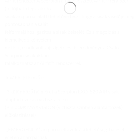
Airfit rendszer A Scorpion által fejlesztett Airfit™ rendszer
(felfújható légzsákok a
sisak arcpárnái alatt) lehetővé teszi, hogy a sisak viselője még
pontosabban a saját
fejformájához igazítsa a sisak belsejét. Ez a megoldás a
kiemelkedő kényelem
mellett, rendkívüli zajszigetelést is eredményez. Csak a
Scorpion sisakokban
találkozhatsz az Airfit™ rendszerrel.
További jellemzők:
-3 különböző héjméret a Scorpion EXO-520 AIR sisak
alaptartozéka a víztiszta plexi
(Pinlock® MAXVISION (víztiszta színben alaptartozék)
előkészítéssel)
-„EMERGENCY” arcpárna eltávolítási lehetőség: baleset
esetén az arcpárnák