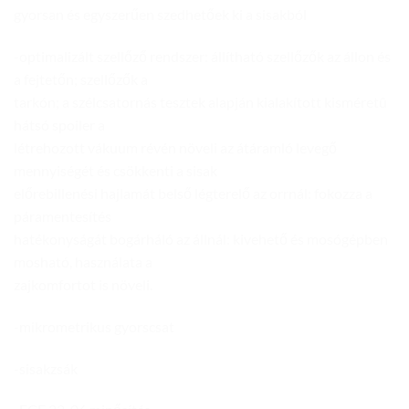
gyorsan és egyszerűen szedhetőek ki a sisakból
-optimalizált szellőző rendszer: állítható szellőzők az állon és
a fejtetőn; szellőzők a
tarkón; a szélcsatornás tesztek alapján kialakított kisméretû
hátsó spoiler a
létrehozott vákuum révén növeli az átáramló levegő
mennyiségét és csökkenti a sisak
előrebillenési hajlamát belső légterelő az orrnál: fokozza a
páramentesítés
hatékonyságát bogárháló az állnál: kivehető és mosógépben
mosható, használata a
zajkomfortot is növeli.
-mikrometrikus gyorscsat
-sisakzsák