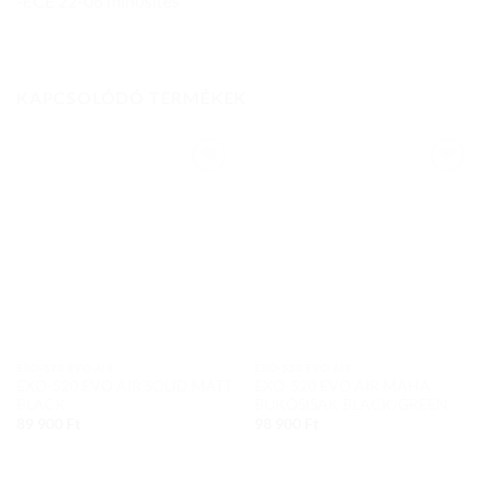
-ECE 22-06 minősítés
KAPCSOLÓDÓ TERMÉKEK
Add to
Add to
wishlist
wishlist
EXO-520 EVO AIR
EXO-520 EVO AIR
EXO-520 EVO AIR SOLID MATT
EXO-520 EVO AIR MAHA
BLACK
BUKÓSISAK BLACK/GREEN
89 900
Ft
98 900
Ft