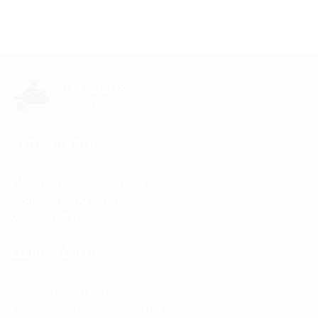
TRENDBOX
motorsport
NYITVA TARTÁS
Hétfő-Péntek: 10:00-19:00
Szombat: 10:00-13:00
Vasárnap: Zárva
ELÉRHETŐSÉGEK
Telefon: +36 70 633 7785
Email: info@trendboxmotor.hu