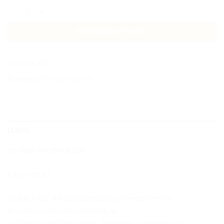
EXO-520 EVO AIR ELAN MATT WHITE/SILVER/RED mennyiség
KOSÁRBA TESZEM
Cikkszám:
N/A
Kategória:
EXO-520 EVO AIR
LEÍRÁS
TOVÁBBI INFORMÁCIÓK
EXO-520 Air
Az EXO-520 Air fantasztikusan jó aerodinamikai
tulajdonságokkal rendelkezik az
optimális szellőzés mellett. Tökéletes a mindennapi