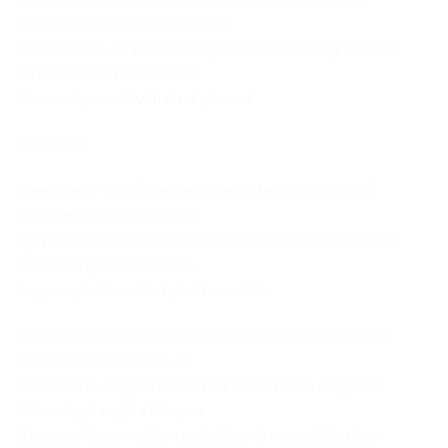
használatra, de ideális választás
túrázáshoz is. Az EXO-520 agresszív külseje egy minden
extrával ellátott belső részt
takar, mely rendkívüli árral párosul.
Jellemzők:
SpeedView™ belső napszemüveg A felhajtható, belső
napszemüveg segítségével
egy mozdulattal, kényelmesen alkalmazkodhat a változó
fényviszonyokhoz anélkül,
hogy meg kellene állni plexit cserélni.
Továbbfejlesztett Polikarbonát Kompozit héjszerkezet
csendes, szélcsatornai- és
töréstesztek alapján kialakított forma révén nagyfokú
biztonságot nyújt a közepes
árkategóriában – ebben a sisakban is megtalálható az