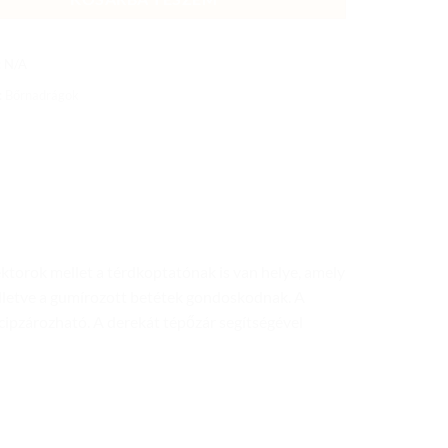
:
N/A
:
Bőrnadrágok
torok mellet a térdkoptatónak is van helye, amely
illetve a gumírozott betétek gondoskodnak. A
cipzározható. A derekát tépőzár segítségével