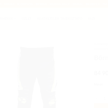
MT - SHARK - SCORPION - BERING - MUGEN RACE - ONEAL - BRUBECK - PMJ
ERMÉKEK
ÜZLET
ADATKEZELÉSI TÁJÉKOZTATÓ
ÁSZF
Kezdőlap
Bőrnadr
Add to
Bőrn
wishlist
84 9
Méret
Bőrnadrá