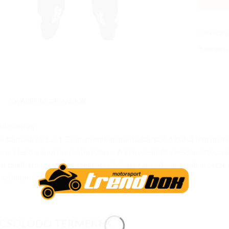
Cikkszám
Kategória
TOVÁBBI INFORMÁCIÓK
Bőrnadrág
s bőrnadrág 1.2-1.3 mm prémium marhabőrből. A külső fém protek
assá teszi a sportos motorozásra. A kényelemről a kevlár-szteccs 
n található cipzár segítségével a Mugenrace bőrkabátokkal össze 
 szűkíteni.
CSOLÓDÓ TERMÉKEK