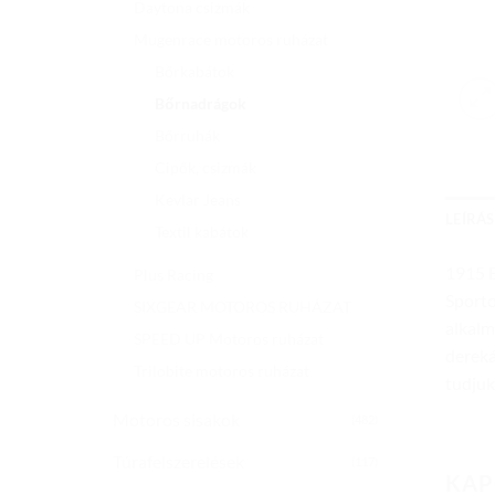
Daytona csizmák
Mugenrace motoros ruházat
Bőrkabátok
Bőrnadrágok
Bőrruhák
Cipők, csizmák
Kevlar Jeans
LEÍRÁS
Textil kabátok
1915 
Plus Racing
Sporto
SIXGEAR MOTOROS RUHÁZAT
alkalm
SPEED UP Motoros ruházat
dereká
Trilobite motoros ruházat
tudjuk
Motoros sisakok
(482)
Túrafelszerelések
(117)
KAP