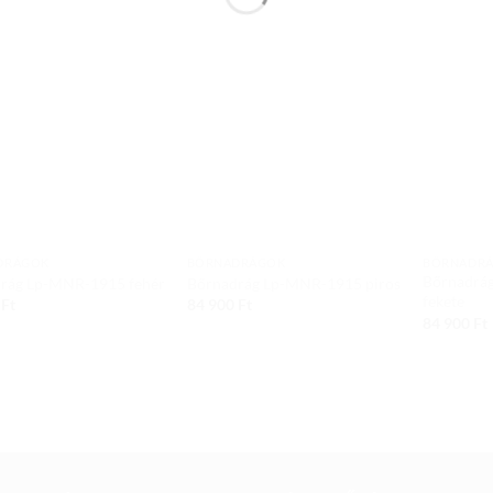
Add to
Add to
wishlist
wishlist
DRÁGOK
BŐRNADRÁGOK
BŐRNADR
Bőrnadrá
rág Lp-MNR-1915 fehér
Bőrnadrág Lp-MNR-1915 piros
fekete
0
Ft
84 900
Ft
84 900
Ft