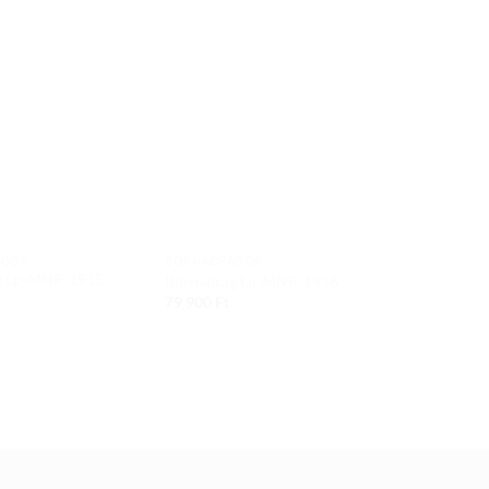
Add to
Add to
wishlist
wishlist
ÁGOK
BŐRNADRÁGOK
g Lp-MNR-1915
Bőrnadrág Lp-MNR-1916
79 900
Ft