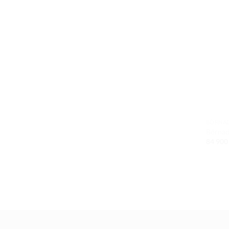
BŐRNA
Bőrnad
84 90