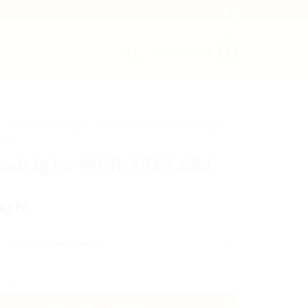
 - SENA
0
KOSÁR /
0
FT
/
Motoros ruházat
/
Mugenrace motoros ruházat
/
ágok
adrág Lp-MNR-1915 zöld
00
Ft
TÖRLÉS
g Lp-MNR-1915 zöld mennyiség
KOSÁRBA TESZEM