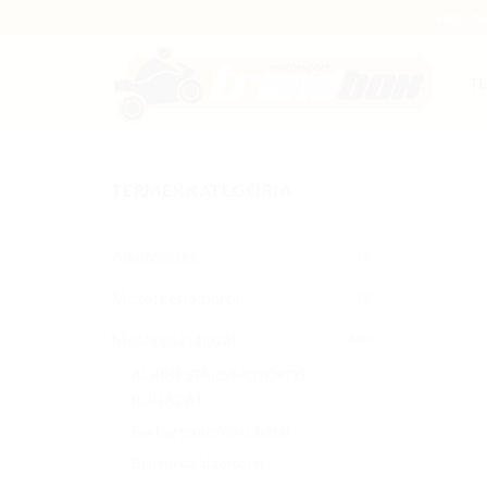
Skip
HJC - 
to
content
T
TERMÉKKATEGÓRIA
Alkatrészek
(14)
Motorkerékpárok
(19)
Motoros ruházat
(885)
ALPINESTARS MOTOROS
RUHÁZAT
Bering motoros ruházat
Bruebeck aláöltözet