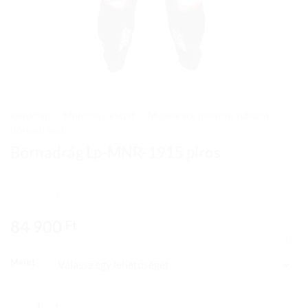
Kezdőlap
/
Motoros ruházat
/
Mugenrace motoros ruházat
/
Bőrnadrágok
Bőrnadrág Lp-MNR-1915 piros
84 900
Ft
TÖRLÉS
Méret
Bőrnadrág Lp-MNR-1915 piros mennyiség