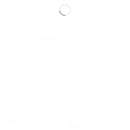
bőrkabátokkal össze cipzározható. A derekát tépőzár
segítségével tudjuk szűkíteni.
KAPCSOLÓDÓ TERMÉKEK
Add to
Add to
wishlist
wishlist
BŐRNADRÁGOK
BŐRNADRÁGOK
Bőrnadrág Lp-MNR-1915
Bőrnadrág Lp-MNR-1915 zöld
fekete
84 900
Ft
84 900
Ft