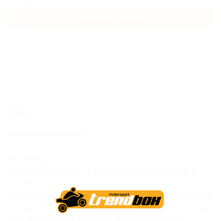
KOSÁRBA TESZEM
Cikkszám:
N/A
Kategória:
Bőrnadrágok
LEÍRÁS
TOVÁBBI INFORMÁCIÓK
1915 Bőrnadrág
Sportos bőrnadrág 1.2-1.3 mm prémium marhabőrből. A
külső fém protektorok mellet a térdkoptatónak is van helye,
amely alkalmassá teszi a sportos motorozásra. A kényelemről
a kevlár-szteccs illetve a gumírozott betétek gondoskodnak.
A derekán található cipzár segítségével a Mugenrace