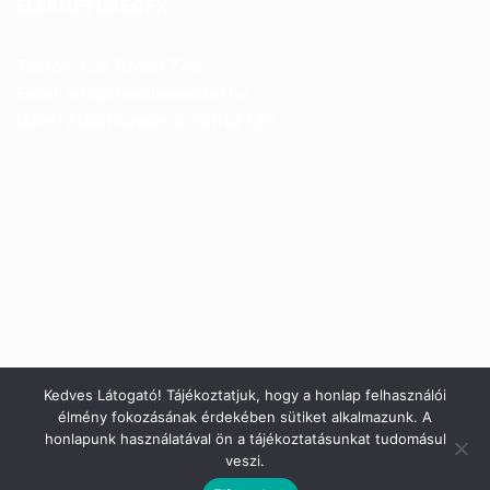
ELÉRHETŐSÉGEK
Telefon: +36 70 633 7785
Email: info@trendboxmotor.hu
Üzlet: 2120 Dunakeszi, Fóti út 120.
Kedves Látogató! Tájékoztatjuk, hogy a honlap felhasználói
élmény fokozásának érdekében sütiket alkalmazunk. A
honlapunk használatával ön a tájékoztatásunkat tudomásul
veszi.