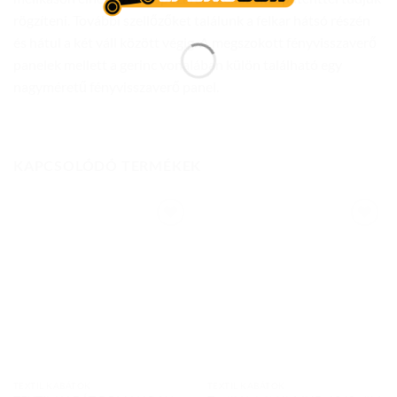
rögzíteni. További szellőzőket találunk a felkar hátsó részén
és hátul a két váll között végig. A megszokott fényvisszaverő
panelek mellett a gerinc vonalában külön található egy
nagyméretű fényvisszaverő panel.
KAPCSOLÓDÓ TERMÉKEK
Add to
Add to
wishlist
wishlist
TEXTIL KABÁTOK
TEXTIL KABÁTOK