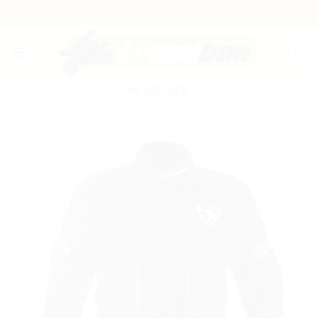
Skip
HJC - MT - SHARK - SCORPION - BERING - MUGEN RACE - ONEAL -
BRUBECK - PMJ - SENA
to
content
0
SZŰRÉS
Add to
wishlist