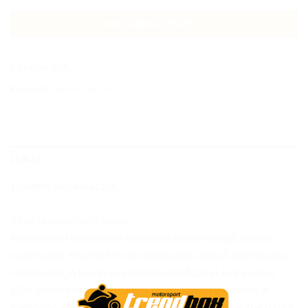
KOSÁRBA TESZEM
Cikkszám:
N/A
Kategória:
Textil kabátok
LEÍRÁS
TOVÁBBI INFORMÁCIÓK
1840 Hosszú textil kabát
Kifejezetten túrázáshoz fejlesztett három rétegű hosszú
textil kabát. Kivehető termo béléssel és lélegző membránnal
rendelkezik. A karon és a derékon tépőzárral, míg a kabát
alján gumis hevederrel tudjuk testre szabni a kabátot. A
mellkason elhelyezett tépőzáras szellőzőket patenttel tudjuk