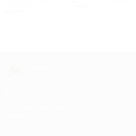
TEXTIL KABÁT ROMANO NJ-
Textil Kabát Nj-MNR-1840 zöld
MNR-2029 piros
69 900
Ft
64 900
Ft
TRENDBOX
motorsport
NYITVA TARTÁS
Hétfő-Péntek: 10:00-19:00
Szombat: 10:00-13:00
Vasárnap: Zárva