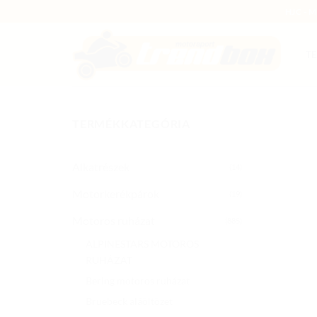
Skip
HJC - 
to
content
T
TERMÉKKATEGÓRIA
Alkatrészek
(14)
Motorkerékpárok
(19)
Motoros ruházat
(885)
ALPINESTARS MOTOROS
RUHÁZAT
Bering motoros ruházat
Bruebeck aláöltözet