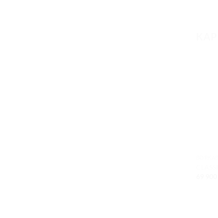
KAP
BŐRKA
CLASS
69 90