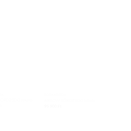
Add to
Add to
wishlist
wishlist
OK
BŐRKABÁTOK
RDZSEKI fekete-
ARROW BŐRDZSEKI fekete
s
95 900
Ft