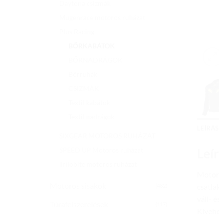
Daytona csizmák
Mugenrace motoros ruházat
Plus Racing
BŐRKABÁTOK
BŐRNADRÁGOK
Bőrruhák
CSIZMÁK
Textil kabátok
Textil nadrágok
LEÍRÁS
SIXGEAR MOTOROS RUHÁZAT
SPEED UP Motoros ruházat
Leí
Trilobite motoros ruházat
Motoro
Motoros sisakok
csatla
(482)
váll- 
Túrafelszerelések
(117)
Kivehe