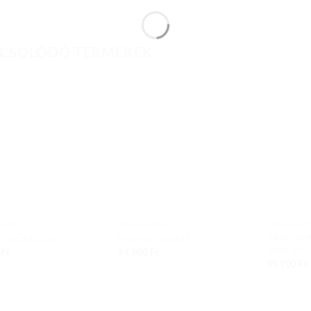
CSOLÓDÓ TERMÉKEK
Add to
Add to
wishlist
wishlist
BÁTOK
BŐRKABÁTOK
BŐRKABÁT
ARROW BŐ
IC BŐRDZSEKI
MISANO KABÁT
fehér-piro
0
Ft
91 900
Ft
95 900
Ft