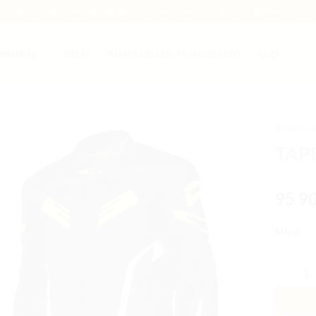
MT - SHARK - SCORPION - BERING - MUGEN RACE - ONEAL - BRUBECK - PMJ
ERMÉKEK
ÜZLET
ADATKEZELÉSI TÁJÉKOZTATÓ
ÁSZF
Kezdőlap
TAP
Add to
wishlist
95 9
Méret
TAPER S