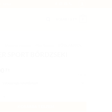
 - SENA
0
KOSÁR /
0
FT
/
Motoros ruházat
/
Plus Racing
/
BŐRKABÁTOK
ER SPORT BŐRDZSEKI
00
Ft
TÖRLÉS
PORT BŐRDZSEKI mennyiség
KOSÁRBA TESZEM