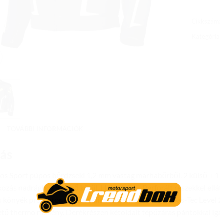
Cikkszám
Kategória
TOVÁBBI INFORMÁCIÓK
rás
s Sport púpos bőrdzseki 1,2 mm vastag marhabőrből. 2 külső + 1 bel
kozás nadrághoz a csípő körül. Hálós bélés. Perforált részekkel ell
és könyék protektor a maximális védelem érdekében, Sas-Tec Level 
tő thermo mellény. Derékrészen kétoldalt tépőzáras pántokkal iga