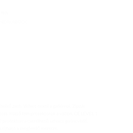
:
N/A
:
BŐRKABÁTOK
ső zseb. Velvet-textil a gallérnál. Zipzár
átott. Külső fém protektorok a vállon, CE LEVEL 1
2 protektorra cserélhető szivacs gerincvédő.
zítható a megfelelő méretre.