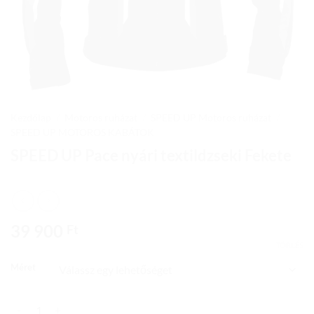
Kezdőlap
/
Motoros ruházat
/
SPEED UP Motoros ruházat
/
SPEED UP MOTOROS KABÁTOK
SPEED UP Pace nyári textildzseki Fekete
39 900
Ft
TÖRLÉS
Méret
SPEED UP Pace nyári textildzseki Fekete mennyiség