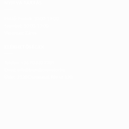
NYITVA TARTÁS
Hétfő-Péntek: 10:00-19:00
Szombat: 10:00-13:00
Vasárnap: Zárva
ELÉRHETŐSÉGEK
Telefon: +36 70 633 7785
Email: info@trendboxmotor.hu
Üzlet: 2120 Dunakeszi, Fóti út 120.