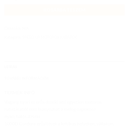
KOSÁRBA TESZEM
Cikkszám:
N/A
Kategória:
SPEED UP MOTOROS KABÁTOK
LEÍRÁS
TOVÁBBI INFORMÁCIÓK
TERMÉK INFÓ
Vagány nyári és erős dzseki ami egyetlen motoros
ruhatárából sem hiányozhat a meleg napokon!
nyári, hálós dzseki
1000D Cordura erősítések a kritikus helyeken, vállakon,