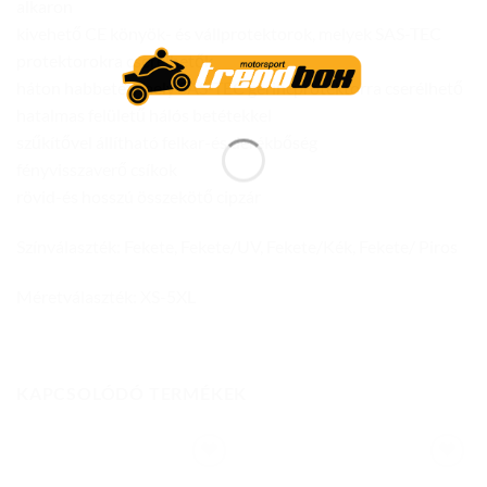
alkaron
kivehető CE könyök- és vállprotektorok, melyek SAS-TEC
protektorokra cserélhetők
háton habbetét, mely SAS-TEC gerincprotektorra cserélhető
hatalmas felületű hálós betétekkel
szűkítővel állítható felkar-és derékbőség
fényvisszaverő csíkok
rövid-és hosszú összekötő cipzár
Színválaszték: Fekete, Fekete/UV, Fekete/Kék, Fekete/ Piros
Méretválaszték: XS-5XL
KAPCSOLÓDÓ TERMÉKEK
Add to
Add to