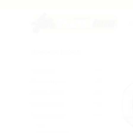
Skip
HJC - 
to
content
T
TERMÉKKATEGÓRIA
Alkatrészek
(14)
Motorkerékpárok
(19)
Motoros ruházat
(885)
Motoros sisakok
(482)
Túrafelszerelések
(117)
Abus