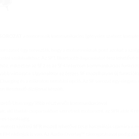
 SOROZAT
a motorosok kommunikációs igényeire szabott komplet
sorozatot úgy tervezték, hogy a motorosoknak pont azokat a szolgá
zási szokásaikhoz. Az SF1 Bluetooth-kapcsolatot tesz lehetővé 
höz, miközben az SF2 és az SF4 Intercom kommunikációs funkciót is
abb változata. Ugyanakkor az összes SF modell olyan új funkcióka
Charging és a mikrofon némítási opció. Az SF sorozat egy elegáns é
n illeszkedő dizájnnal készült.
zető-Utas vagy Több résztvevős kommunikációval
k, aki kisebb csoportokban szeretnek motorozni, az SFR akár 4 ré
-es távolságig.
nyított kivitelű
SFR
modell lehetővé teszi használója számára a mo
 FM rádiójuk is van. Az Audio Overlay™ támogatásával pedig akár