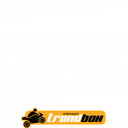
gethet társaival! Felhívjuk figyelmét azonban arra, hogy az Audio
k, míg az iOS csak korlátozott funkcionalitást kínál.
ny és Könnyű
nek rögzítők vagy csavarok ahhoz, hogy a készüléket a motorkeré
lja a tépőzáras készletet vagy kétoldalas ragasztószalagot, hogy 
erékpár sisakjához. Ráadásul az SFR gyors töltési tulajdonsága ré
ldalú csatlakoztathatóság sokoldalú képességeket tesz lehetővé.
, SF2, SF4 vagy SFR összekapcsolása a Sena SF Utility App alkalma
köz beállításainak konfigurálását és a gyors használati útmutató 
tú készülékek szintén könnyen csatlakoztathatók a Sena RideConne
en tartományon belül gyakorlatilag korlátlan számú motorossal t
linternet hálózathoz csatlakoznak.
 főbb tulajdonságai
szerű rögzítés a tépőzáras készlet, vagy a kétoldalú ragasztó segít