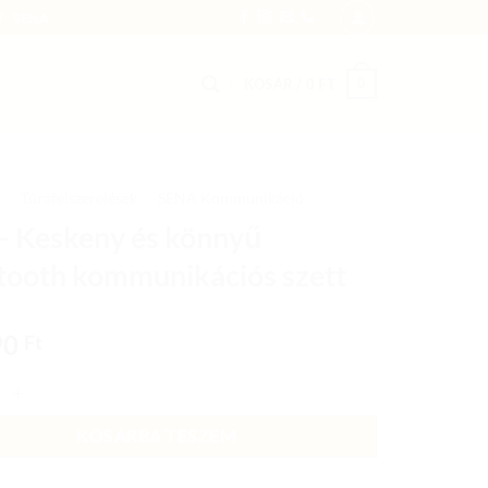
 - SENA
0
KOSÁR /
0
FT
/
Túrafelszerelések
/
SENA Kommunikáció
– Keskeny és könnyű
tooth kommunikációs szett
90
Ft
skeny és könnyű Bluetooth kommunikációs szett mennyiség
KOSÁRBA TESZEM