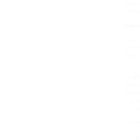
beszél
működi
Keske
Nincse
haszná
motork
A soko
Az SF1
az esz
soroza
végtel
a mobi
Az SFR
Egy