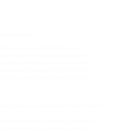
t termékcsalád.
ltatásokat nyújtsa, melyek ideálisak az ő
mobiltelefonhoz, MP3 lejátszóhoz vagy GPS
 kínál. Az SFR pedig az SF4 dokkoló nélküli,
t tartalmaz, mint például az Audio Overlay™, a
s alacsony profilú, szinte bármilyen sisakra
sztvevős konferencia beszélgetést biztosít egészen
biltelefonjához való csatlakozást, és beépített
 egyidőben hallgathatja kedvenc zenéjét ÉS