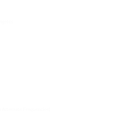
élgetés
 Alternate Frequencies)