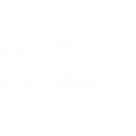
 Overlay™ leginkább csak az Androidos telefonokkal
kpár sisakjához csatlakoztathassa. Egyszerűen
biztonságosan rögzítse az SFR Bluetooth-szettet a
vén máris készen áll a motorozásra.
zással (iPhone és Android esetén) lehetővé teszi
(angol nyelvű) elérését egy gombnyomással. Az SF
cted App-hoz, ami a virtuális téren keresztül egy
ud kommunikációt biztosítani mindaddig, amíg azok
ségével