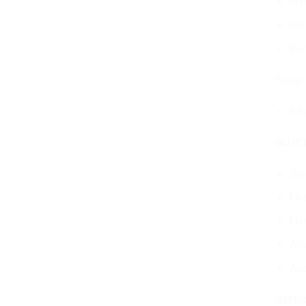
Han
A h
Kar
Súlya:
Köz
BLUE
Blu
Hea
Han
Adv
Aud
INTER