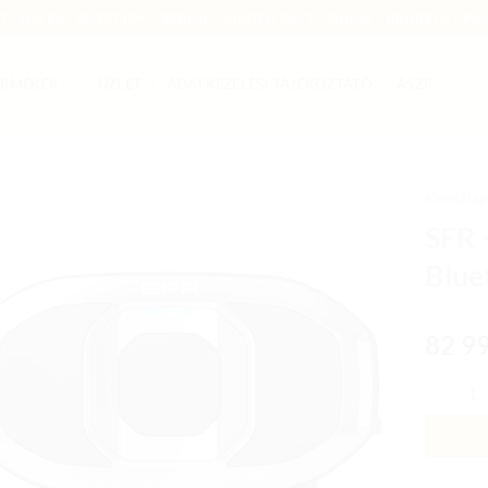
MT - SHARK - SCORPION - BERING - MUGEN RACE - ONEAL - BRUBECK - PMJ
ERMÉKEK
ÜZLET
ADATKEZELÉSI TÁJÉKOZTATÓ
ÁSZF
Kezdőlap
SFR 
Add to
Blue
wishlist
82 9
SFR - Ke