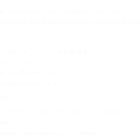
ödési hatótávolság: akár 1.2 km (0.8 miles) nyílt terepen
ogatott csatlakoztathatóság: akár 4 résztvevős konferencia besz
Ó
anced Noise Control™ – Fejlett zajcsillapítás
pített SBC Codec
les hangerősség tartomány
tavételezés: max. 48 kHz (DAC)
ADIÓ
pített FM radio RDS AF frekvencia követéssel (Radio Data System
ió vételi régió: világszerte
ió vételi frekvencia tartomány: 76 ~ 108MHz