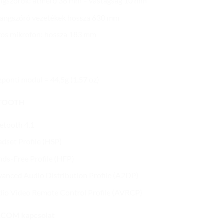
gszórók: átmérő 38 mm – vastagság 10 mm
angszóró vezetékek hossza 630 mm
os mikrofon: hossza 183 mm
ponti modul = 44,5g (1.57 oz)
TOOTH
etooth 4.1
dset Profile (HSP)
ds-Free Profile (HFP)
anced Audio Distribution Profile (A2DP)
io Video Remote Control Profile (AVRCP)
COM kapcsolat