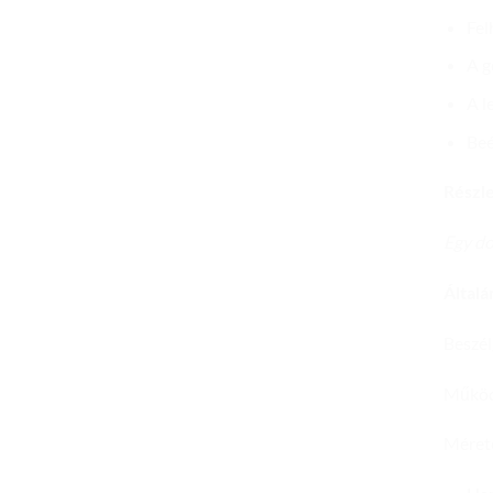
Fel
A g
A l
Beé
Részle
Egy do
Általá
Beszél
Működé
Mérete