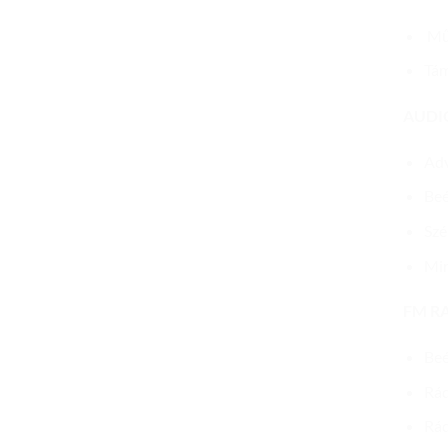
Műk
Tám
AUDI
Adv
Beé
Szé
Min
FM R
Beé
Rád
Rád