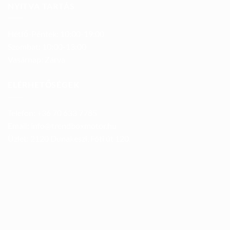
NYITVA TARTÁS
Hétfő-Péntek: 10:00-19:00
Szombat: 10:00-13:00
Vasárnap: Zárva
ELÉRHETŐSÉGEK
Telefon: +36 70 633 7785
Email: info@trendboxmotor.hu
Üzlet: 2120 Dunakeszi, Fóti út 120.