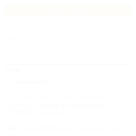
KOSÁRBA TESZEM
Cikkszám:
N/A
Kategória:
RPHA71 (2023)
LEÍRÁS
TOVÁBBI INFORMÁCIÓK
A gyártó által javasolt európai kiskereskedelmi árat a
(ref.:
hjchelmets.eu)
hivatalos központi oldalon találod.
ECE R22.06 szabványos sisak.
–
Megérkezett a legsikeresebb sport-túra sisak, az RPHA70
utódja!