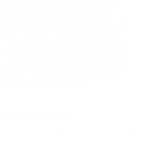
mentesítés – Fej és arcpárnák kivehetők, moshatók.
RapidFire világszabadalmaztatott plexi rögzítő
mechanizmus: ultragyors és biztonságos egykezes levétel és
felrakás. Szélesített PINLOCK lencse, légterelő bogárháló –
Plexi típus: HJ-40 clear, szélesebb és magasabb kilátás az
elődjénél, 99.9% UV szűrés! Dupla D-gyűrű – Méretek (egy
héj méreten belül a méretek változtathatóak, fej-arcpárna
cserével):4 különböző héjméret, Mini héj XXS – 52/53 cm – ,
Kis héj: XS – 54/55 cm – , S – 55/56 cm – , Közepes héj: M –
57/58 cm – , L – 58/59 cm – m Nagy héj: XL – 60/61 cm – ,
XXL – 62/63 cm – , 5 ÉV GARANCIA
KAPCSOLÓDÓ TERMÉKEK
Add to
Add to