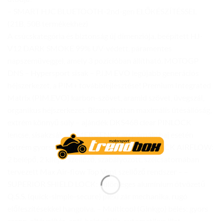
– SMART HJC BLUETOOTH-2nd-gen ELŐKÉSZÍTÉSSEL
(21B, 50B termékekhez)
A csúcskategória és biztonság új dimenziója, beépített HJ-
V12 DARK SMOKE 99% UV-védett, páramentes
napszemüveggel, amely 3 pozícióban állítható. MOTOGP
DNS – Hypersport sisak – P.I.M EVO legújabb generációs
héjszerkezet, a PIM+ továbbfejlesztése! Premium Integrated
Matrix (PIM.EVO) karbon-szövet, aramid szövet, üvegszál,
organikus héjszerkezet. Bizonyítottan maximális ütésállóság,
extrém könnyű súly – ajándék DKS468 clear PINLOCK
lencse, sisakzsák. – EMERGENCY arcpárnák: baj esetén
extrém gyorsan eltávolíthatók. FRONT-TO-BACK AIRFLOW:
2 belépő, 2 kilépő szellőző, szabályozott, szélcsatornában
tervezett Max Air-flow Top Vent szellőző rendszer – –
SUPERIOR SHIELD LOCK: különleges alumínium ötvözetű
Q.S.S. (quick-simple-secure) plexi zár mechanika, rugó
előfeszítésekkel hangolva. – Multicool (Ginkgo) bélés: gyors
csepp-eltávolítás, anti-bakteriális, automatikus illat-