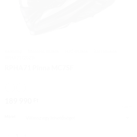
Kezdőlap
/
Motoros sisakok
/
HJC sisakok
/
Zárt sisakok
/
RPHA71 (2023)
RPHA71 Pinna MC7SF
189 990
Ft
TÖRLÉS
Méret
RPHA71 Pinna MC7SF mennyiség