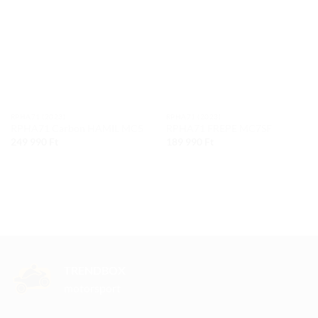
wishlist
wishlist
RPHA71 (2023)
RPHA71 (2023)
RPHA71 Carbon HAMIL MC5
RPHA71 FREPE MC7SF
249 990
Ft
189 990
Ft
TRENDBOX
motorsport