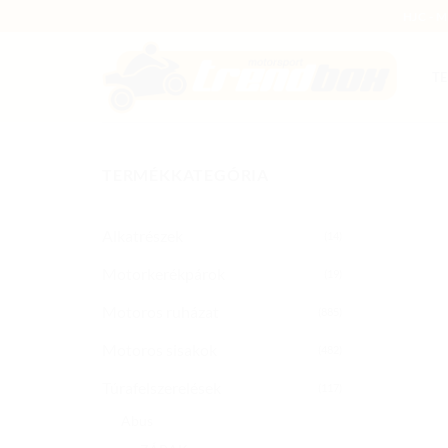
Skip
HJC - 
to
content
T
TERMÉKKATEGÓRIA
Alkatrészek
(14)
Motorkerékpárok
(19)
Motoros ruházat
(885)
Motoros sisakok
(482)
Túrafelszerelések
(117)
Abus