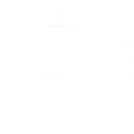
ZÁRAK
FAL ÉS PADLÓRÖGZÍTŐ
FÉKTÁRCSAZÁR
HUROKKÁBEL
LÁNCZÁR
LEÍRÁS
U-LAKAT
AJÁNDÉKTÁRGY
Előfor
haszná
MOTORPONYVÁK
RAM MOUNTS X-Grip telefon /
Féktár
GPS / tablet tartók
SENA Kommunikáció
SHARK Kommunikáció
TÁSKA ÉS DOBOZ
TISZTÍTÓ ÉS ÁPOLÓSZER
TÚRADOBOZOK