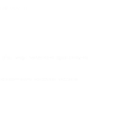
:
HUROKKÁBEL
 Esés, vagy a féktárcsa elhajlítása helyett,
at a kormányra akasztva helyezzük el.