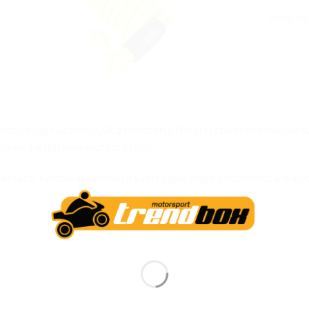
Kategória
dul, hogy rajta felejtjük a motoron a féktárcsazárat és elindulunk…
ljunk inkább emlékeztető kábelt!
csazár használata esetén a kábel egyik végét a lezáróhoz, a másik