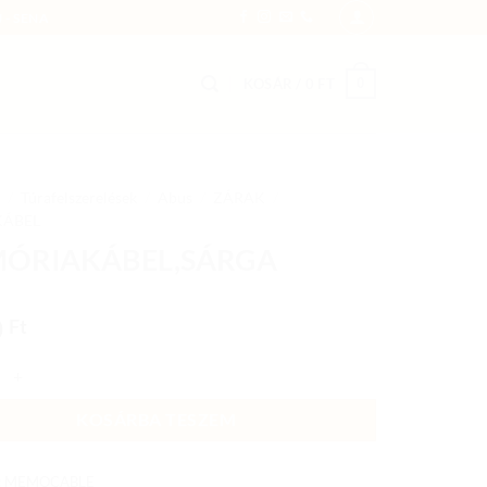
 - SENA
0
KOSÁR /
0
FT
/
Túrafelszerelések
/
Abus
/
ZÁRAK
/
ÁBEL
ÓRIAKÁBEL,SÁRGA
0
Ft
KÁBEL,SÁRGA mennyiség
KOSÁRBA TESZEM
:
MEMOCABLE