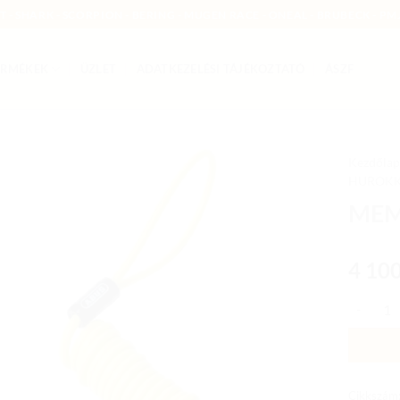
MT - SHARK - SCORPION - BERING - MUGEN RACE - ONEAL - BRUBECK - PMJ
ERMÉKEK
ÜZLET
ADATKEZELÉSI TÁJÉKOZTATÓ
ÁSZF
Kezdőlap
HUROKK
Add to
MEM
wishlist
4 10
MEMÓRIA
Cikkszám