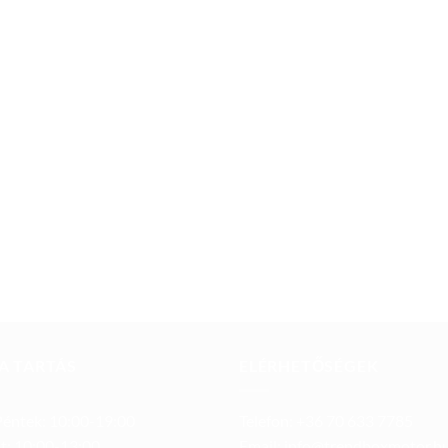
A TARTÁS
ELÉRHETŐSÉGEK
éntek: 10:00-19:00
Telefon: +36 70 633 7785
t: 10:00-13:00
Email: info@trendboxmotor.h