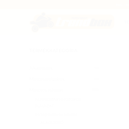
Skip
HJC - 
to
content
T
TERMÉKKATEGÓRIA
Alkatrészek
(14)
Motorkerékpárok
(19)
Motoros ruházat
(885)
ALPINESTARS MOTOROS
RUHÁZAT
Bering motoros ruházat
ALÁÖLTÖZŐ