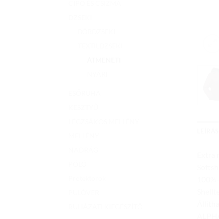
CIPŐ ÉS CSIZMA
DZSEKI
BŐRDZSEKI
TEXTILDZSEKI
ÁTMENETI
NYÁRI
ESŐRUHA
KESZTYŰ
LÉGZSÁKOS MELLÉNY
LEÍRÁS
MELLÉNY
NADRÁG
Extra 
PÓLÓ
Softsh
Protektorok
100%-i
Shellt
PULÓVER
Állít
RUHÁZATI KIEGÉSZÍTŐ
ALPHA