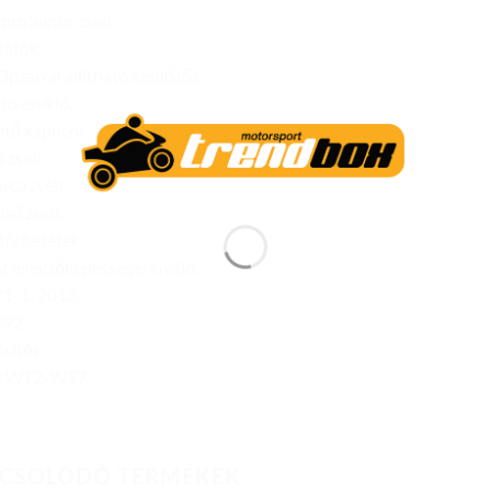
protektor zseb.
tatók.
ipzárral állítható szellőzők.
ató csukló.
tő kapucni.
ő zseb.
rca zseb.
lső zseb.
tív betétek.
t lélegzőképessége: kiváló.
1-1: 2013.
92.
sítés.
: WT2-WT7.
CSOLÓDÓ TERMÉKEK