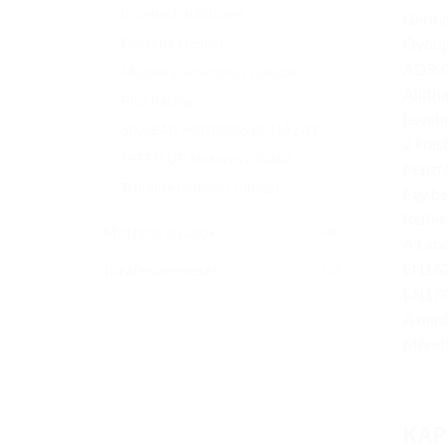
Bruebeck aláöltözet
Gerinc
Övbúj
Daytona csizmák
ADS: C
Mugenrace motoros ruházat
Állíth
Plus Racing
Levehe
SIXGEAR MOTOROS RUHÁZAT
2 küls
SPEED UP Motoros ruházat
Pénztá
Trilobite motoros ruházat
Egy be
Reflek
Motoros sisakok
(482)
A kabá
EN162
Túrafelszerelések
(117)
EN170
A minő
Méret
KAP