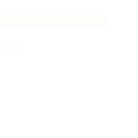
VIS QUEEN SIZE MOTOROS TEXTILDZSEKI,BORDÓ mennyiség
KOSÁRBA TESZEM
:
BTB1836
:
ÁTMENETI