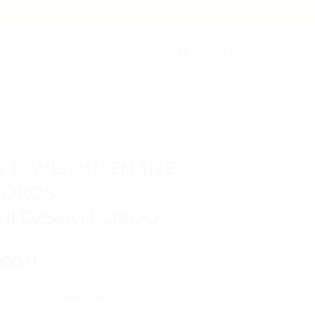
 - SENA
0
KOSÁR /
0
FT
/
Motoros ruházat
/
Bering motoros ruházat
/
/
TEXTILDZSEKI
/
ÁTMENETI
Y DAVIS QUEEN SIZE
OROS
TILDZSEKI,BORDÓ
900
Ft
TÖRLÉS