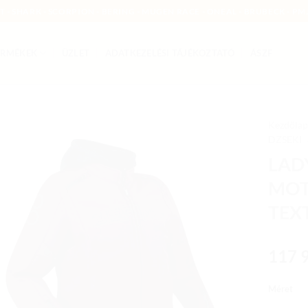
MT - SHARK - SCORPION - BERING - MUGEN RACE - ONEAL - BRUBECK - PMJ
ERMÉKEK
ÜZLET
ADATKEZELÉSI TÁJÉKOZTATÓ
ÁSZF
Kezdőlap
DZSEKI
Add to
LAD
wishlist
MOT
TEX
117 
Méret