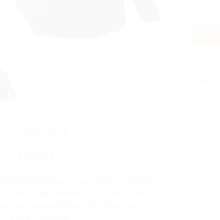
LADY DA
Cikkszám
Kategória
TOVÁBBI INFORMÁCIÓK
méretű női kabát.
ell külsőrész.
g vízálló és lélegző BWTECH Super membrán.
ech Classic kicipzározható kabát thermobélés.
ható magasságú ALPHA CE könyökprotektor.
 CE vállprotektorok.