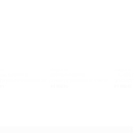
Add to
Add to
wishlist
wishlist
TI
ÁTMENETI
ÁTMENETI
DRA MOTOROS
ASTRO MOTOROS
CRUISER
LDZSEKI,TENGERÉSZKÉK
TEXTILDZSEKI,FEKETE-PIROS
TEXTILDZ
0
Ft
91 900
Ft
97 900
Ft