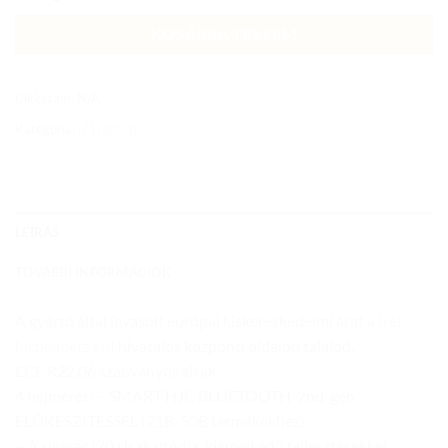
KOSÁRBA TESZEM
Cikkszám:
N/A
Kategória:
i71(2023)
LEÍRÁS
TOVÁBBI INFORMÁCIÓK
A gyártó által javasolt európai kiskereskedelmi árat a
(ref.:
hjchelmets.eu)
hivatalos központi oldalon találod.
ECE R22.06 szabványos sisak.
4 héjméret! – SMART HJC BLUETOOTH-2nd-gen
ELŐKÉSZÍTÉSSEL (21B, 50B termékekhez)
– A sikeres i70 sisak utódja, kiemelkedő fejlesztésekkel,