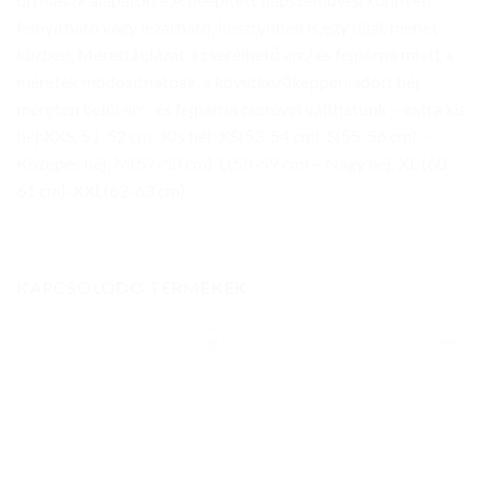
felnyitható vagy lezárható, kesztyűben is,egy ujjal, menet
közben. Mérettáblázat:a cserélhető arc/ és fejpárna miatt a
méretek módosíthatóak, a következőképpen:adott héj
méreten belül arc- és fejpárna cserével válthatunk – extra kis
héj:XXS, 51-52 cm -Kis héj: XS(53-54 cm)-S(55-56 cm) –
Közepes héj: M(57-58 cm)-L(58-59 cm) – Nagy héj: XL (60-
61 cm)-XXL(62-63 cm)
KAPCSOLÓDÓ TERMÉKEK
Add to
Add to
wishlist
wishlist