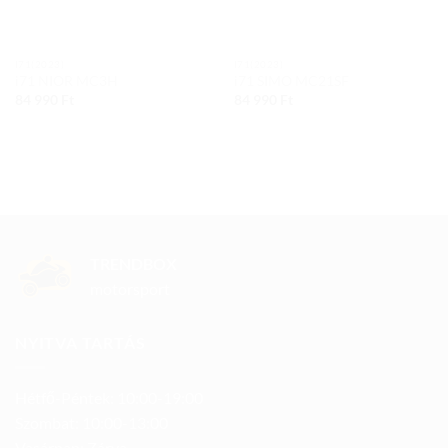
I71(2023)
I71(2023)
i71 NIOR MC3H
i71 SIMO MC21SF
84 990
Ft
84 990
Ft
TRENDBOX
motorsport
NYITVA TARTÁS
Hétfő-Péntek: 10:00-19:00
Szombat: 10:00-13:00
Vasárnap: Zárva