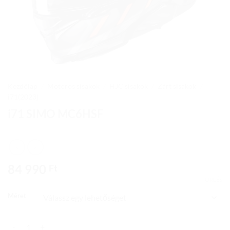
Kezdőlap
/
Motoros sisakok
/
HJC sisakok
/
Zárt sisakok
/
i71(2023)
i71 SIMO MC6HSF
84 990
Ft
TÖRLÉS
Méret
i71 SIMO MC6HSF mennyiség