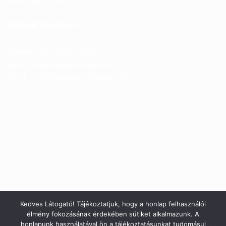
ELÉRHETŐSÉGEK
Telefon: +36 70 633 7785
Email: info@trendboxmotor.hu
Üzlet: 2120 Dunakeszi, Fóti út 120.
Kedves Látogató! Tájékoztatjuk, hogy a honlap felhasználói
élmény fokozásának érdekében sütiket alkalmazunk. A
honlapunk használatával ön a tájékoztatásunkat tudomásul