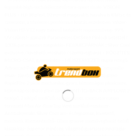
legújabb high-tech fejlesztésű túra-sport sisak- VISION
PLUS – HJ-38 plexi, 10 mm-el magasabb, hasalva is kilátsz, és
szélesebb, a tökéletes periférikus kilátás érdekében: Wider-
Vision HJ-V12 nagy méretű beépített napszemüveg- 99%
UV szűrés!- ajándék Páramentes DKS466 Pinlock betéttel !
100% páramentes megoldás- FEJ/ARCPÁRNÁK : Silver Cool
exclusive / kivehető, mosható / szemüvegbarát – RÖGZÍTÉS:
MICRO-CSAT, gyorskioldó – HÉJSZERKEZET: dupla rétegű
Advanced Polycarbonate Composite- könnyű Composite
sisak- tükröződésmentes, 99% UV-védelmet adó plexi-
RapidFire-2 plexi mechanika, gyors, biztonságos plexicsere,
külön kapcsolható plexi zár- FRONT-TO-BACK AIRFLOW: 2
belépő, 2 kilépő szellőző, szabályozott, szélcsatornában
tervezett Max Air-flow Top Vent szellőző rendszer-
Antibakteriális Silver Cool arc- és fejpárnák, kivehető,
mosható, illatmentesítő- Glass groove szemüvegbarát belső
kialakítás- Superior minőség, világelső gyártástechnológia-
orrmaszk alapáron – A beépített napszemüveg könnyen