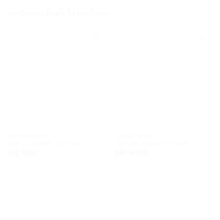
KAPCSOLÓDÓ TERMÉKEK
Add to
Add to
wishlist
wishlist
TÚRADOBOZOK
TÚRADOBOZOK
Givi Túradoboz TRK46B
Givi Túradoboz ALA44A
132 900
Ft
144 900
Ft