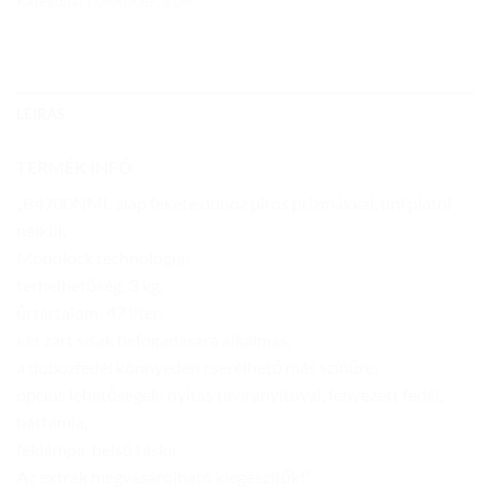
Kategória:
TÚRADOBOZOK
LEÍRÁS
TERMÉK INFÓ
„B4700NML alap fekete doboz piros prizmákkal, uni platni
nélkül;
Monolock technológia;
terhelhetőség: 3 kg;
űrtartalom: 47 liter;
két zárt sisak befogadására alkalmas;
a dobozfedél könnyedén cserélhető más színűre;
opciós lehetőségek: nyitás távirányítóval, fényezett fedél,
háttámla,
féklámpa, belső táska
Az extrák megvásárolható kiegészítők!”