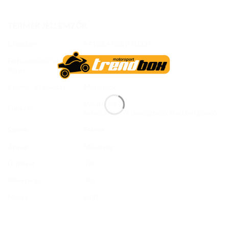
TERMÉK JELLEMZŐK
Cikkszám:
641GB4700NML000
Felhasználási terület /
Hátsódoboz
Stílus
Kivitel / Kialakítás
Monolock
Vásárolható
Funkció
belsőtáska/Féklámpázható/Háttámlázható
Színek
Fekete
Anyag
Műanyag
Űrméret
47L
Teherbírás
3kg
Márka
GIVI