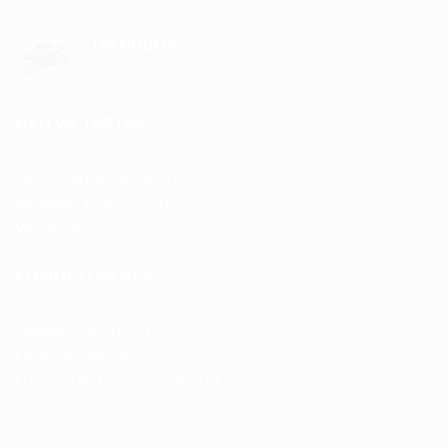
TRENDBOX
motorsport
NYITVA TARTÁS
Hétfő-Péntek: 10:00-19:00
Szombat: 10:00-13:00
Vasárnap: Zárva
ELÉRHETŐSÉGEK
Telefon: +36 70 633 7785
Email: info@trendboxmotor.hu
Üzlet: 2120 Dunakeszi, Fóti út 120.