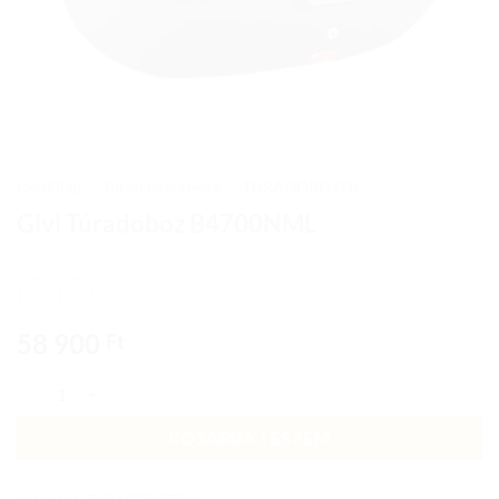
Kezdőlap
/
Túrafelszerelések
/
TÚRADOBOZOK
Givi Túradoboz B4700NML
58 900
Ft
Givi Túradoboz B4700NML mennyiség
KOSÁRBA TESZEM