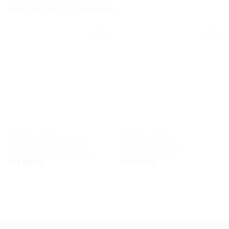
KAPCSOLÓDÓ TERMÉKEK
Add to
Add to
wishlist
wishlist
MOTOROS CSIZMA
MOTOROS CSIZMA
EVO SPORTS MOTOROS
URBAN MOTOROS
CSIZMA,FEKETE-SZÜRKE
CSIZMA,FEKETE
261 900
Ft
163 900
Ft