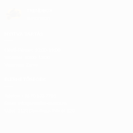
TRENDBOX
motorsport
NYITVA TARTÁS
Hétfő-Péntek: 10:00-19:00
Szombat: 10:00-13:00
Vasárnap: Zárva
ELÉRHETŐSÉGEK
Telefon: +36 70 633 7785
Email: info@trendboxmotor.hu
Üzlet: 2120 Dunakeszi, Fóti út 120.