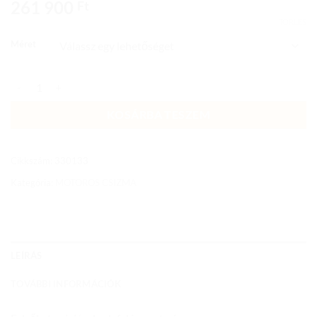
261 900
Ft
TÖRLÉS
Méret
EVO SPORTS MOTOROS CSIZMA,FEKETE-PIROS mennyiség
KOSÁRBA TESZEM
Cikkszám:
330133
Kategória:
MOTOROS CSIZMA
LEÍRÁS
TOVÁBBI INFORMÁCIÓK