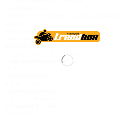
Felsőkategóriás duplafalú sportcsizma.
Borjúbőrből készült.
Cserélhető külső és belső csizma, amelyek különállóan is
kaphatók.
Karbon erősítés a csizma külső oldalán.
Vádlinál állítható.
Anatómiailag formázott.
Orr-, sarok-, boka- és sípcsontnál protektorokkal.
Oldalán cserélhető koptatóval.
Állítható szárrész.
Fényvisszaverő felirat.
Sebváltó erősítés.
Acélbetéttel erősített talp.
Olaj és benzinálló gumitalp.
Szármagasság kb.: 33 cm.
Méret: 36-49.