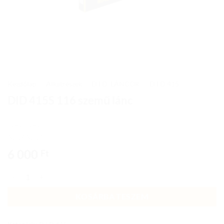
Kezdőlap
/
Alkatrészek
/
D.I.D. LÁNCOK
/
D.I.D 415
DID 415S 116 szemű lánc
6 000
Ft
DID 415S 116 szemű lánc mennyiség
KOSÁRBA TESZEM