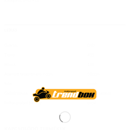
Kategória:
D.I.D 415
LEÍRÁS
Gyártó:
DID
Típus:
415
Hossz:
116
Ajánlott teljesítmény / ccm:
50ccm
Szín:
ezüst
Gyűrű típusa:
gyűrű nélküli
Felhasználási terület:
utcai
KAPCSOLÓDÓ TERMÉKEK