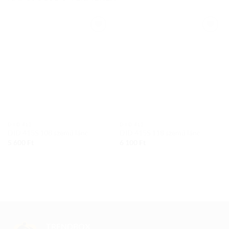
Add to
Add to
wishlist
wishlist
D.I.D 415
D.I.D 415
DID 415S 108 szemű lánc
DID 415S 118 szemű lánc
5 600
Ft
6 100
Ft
TRENDBOX