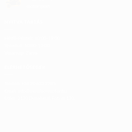
motorsport
NYITVA TARTÁS
Hétfő-Péntek: 10:00-19:00
Szombat: 10:00-13:00
Vasárnap: Zárva
ELÉRHETŐSÉGEK
Telefon: +36 70 633 7785
Email: info@trendboxmotor.hu
Üzlet: 2120 Dunakeszi, Fóti út 120.