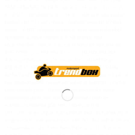
RÉSZ – FEJ/ARCPÁRNÁK : Super Cool Deluxe / kivehető,
mosható / szemüvegbarát – PLEXI: széles és magas kilátást
biztosító HJ-17 clear Pinlock – Napszemüveg HJ-V7 dark
smoke – A HJC felnyílós sisakok 40 éves tapasztalataiból
építkezve, az egyik legjobb ár/érték arányú sisak,
köszönhetően a felnyíló rész szinte teljes integrációjának.
RÖGZÍTÉS: gyorskioldós micro-csat -HÉJSZERKEZET:
Advanced Polycarbonate Composite tripla héjréteg -
BEÉPÍTETT, 3 POZÍCIÓS NAPSZEMÜVEG -EGY UJJAL,
AKÁR KESZTYŰBEN IS FELNYITHATÓ ÁLLRÉSZ — Törés- és
tükröződésmentes, Pinlock lencséhez előkészített, 99% UV-
védelmet adó plexi – Rapidfire plexi mechanika, gyors,
biztonságos plexicsere, külön kapcsolható plexi zár-
Advanced Channeling System: szabályozott és
szélcsatornában megalkotott szellőzőrendszer, különlegesen
megtervezett örvénymentes sisak felület.- Antibakteriális arc
és fejpárnák, kivehető, mosható, illatmentesítő- Superior
minőség és gyártástechnológia- Glass groove szemüvegbarát