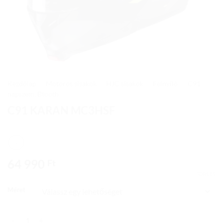
Kezdőlap
/
Motoros sisakok
/
HJC sisakok
/
Felnyíló
/
C91
napszem. Btooth
C91 KARAN MC3HSF
64 990
Ft
TÖRLÉS
Méret
C91 KARAN MC3HSF mennyiség