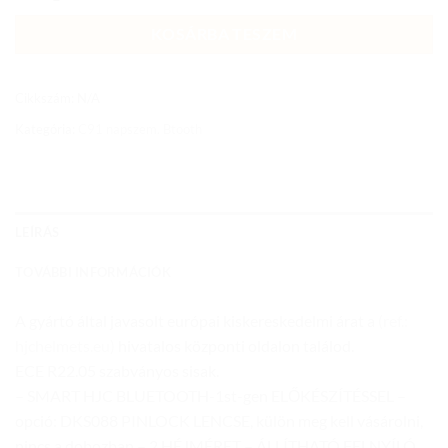
KOSÁRBA TESZEM
Cikkszám:
N/A
Kategória:
C91 napszem. Btooth
LEÍRÁS
TOVÁBBI INFORMÁCIÓK
A gyártó által javasolt európai kiskereskedelmi árat a
(ref.:
hjchelmets.eu)
hivatalos központi oldalon találod.
ECE R22.05 szabványos sisak.
– SMART HJC BLUETOOTH-1st-gen ELŐKÉSZÍTÉSSEL –
opció: DKS088 PINLOCK LENCSE, külön meg kell vásárolni,
nincs a dobozban – 2 HÉJMÉRET – ÁLLÍTHATÓ FELNYÍLÓ