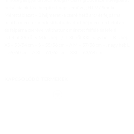
belső kialakítás -beépített napszemüveg HJ-V7 Smoke -
Mérettáblázat – 2 héjméret -a cserélhető arc/ és fejpárna
miatt a méretek módosíthatóak:adott héj méreten belül arc-
és fejpárna cserével válthatunk méretet felfelé és lefelé
is,tehát XS-ről S-M kis héj – /- L-XL-ről XXL nagy héj – Kis héj:
XS – 53/54 cm – S – 55/56 cm – // M – 57/58 cm – , nagy héj: L
– 59/60 cm – // XL – 61/62 cm – XXL – 63/64 cm
KAPCSOLÓDÓ TERMÉKEK
Add to
wishlist