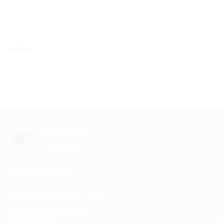
C91 NAPSZEM. BTOOTH
C91 KARAN MC2SF
64 990
Ft
TRENDBOX
motorsport
NYITVA TARTÁS
Hétfő-Péntek: 10:00-19:00
Szombat: 10:00-13:00
Vasárnap: Zárva