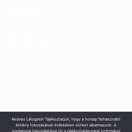
ELÉRHETŐSÉGEK
Telefon: +36 70 633 7785
Email: info@trendboxmotor.hu
Üzlet: 2120 Dunakeszi, Fóti út 120.
Kedves Látogató! Tájékoztatjuk, hogy a honlap felhasználói
élmény fokozásának érdekében sütiket alkalmazunk. A
honlapunk használatával ön a tájékoztatásunkat tudomásul