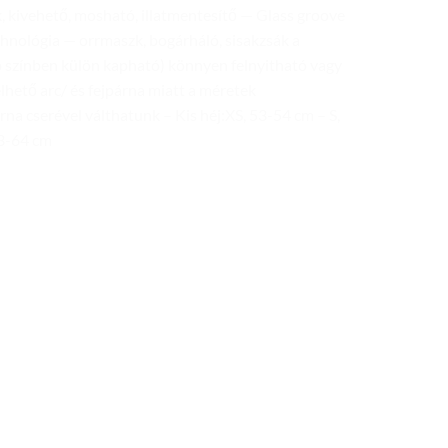
ák, kivehető, mosható, illatmentesítő — Glass groove
chnológia — orrmaszk, bogárháló, sisakzsák a
színben külön kapható) könnyen felnyitható vagy
lhető arc/ és fejpárna miatt a méretek
na cserével válthatunk – Kis héj:XS, 53-54 cm – S,
63-64 cm
Add to
Add to
wishlist
wishlist