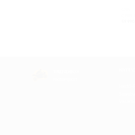
C70N
C70N 
59 99
NYITV
TRENDBOX
motorsport
Hétfő-P
Szomba
Vasárna