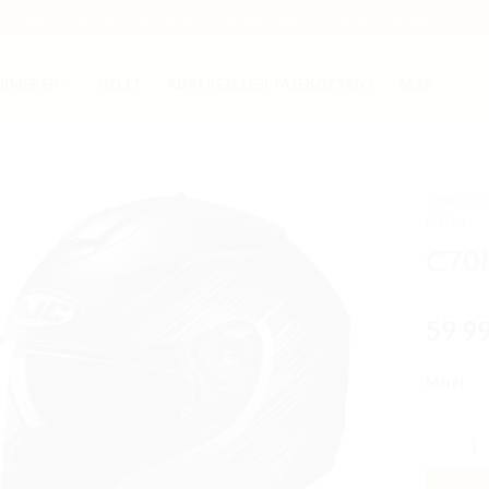
MT - SHARK - SCORPION - BERING - MUGEN RACE - ONEAL - BRUBECK - PMJ
ERMÉKEK
ÜZLET
ADATKEZELÉSI TÁJÉKOZTATÓ
ÁSZF
Kezdőlap
C70N
Add to
C70
wishlist
59 9
Méret
C70N SW