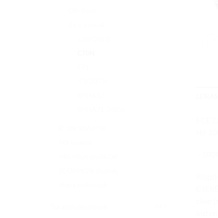
Off-Road
Zárt sisakok
C10 (2023)
C70N
F71
i71(2023)
RPHA12
LEÍRÁS
RPHA71 (2023)
ECE 22
ICON SISAKOK
HJ-20M
MT sisakok
– 100
PREMIER SISAKOK
SCORPION sisakok
Rögzí
Shark bukósisak
CSERÉ
clear 
Túrafelszerelések
(117)
bizton