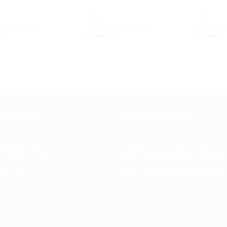
C70N
C70N
HOLT MC4H
C70N SWAY MC2SF
C70N SW
0
Ft
59 990
Ft
59 990
Ft
A TARTÁS
ELÉRHETŐSÉGEK
éntek: 10:00-19:00
Telefon: +36 70 633 7785
t: 10:00-13:00
Email: info@trendboxmotor.h
p: Zárva
Üzlet: 2120 Dunakeszi, Fóti út