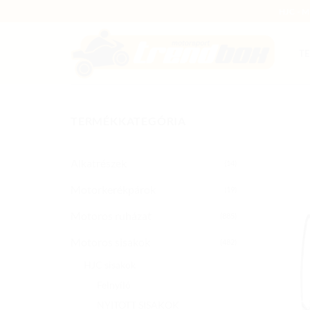
Skip
HJC - 
to
content
T
TERMÉKKATEGÓRIA
Alkatrészek
(14)
Motorkerékpárok
(19)
Motoros ruházat
(885)
Motoros sisakok
(482)
HJC sisakok
Felnyíló
NYITOTT SISAKOK