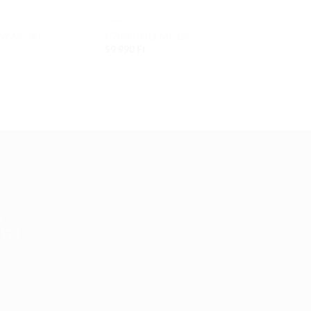
C70N
C70N
AY MC3H
C70N HOLT MC1SF
C70N ALIA 
59 990
Ft
59 990
Ft
u
 120.