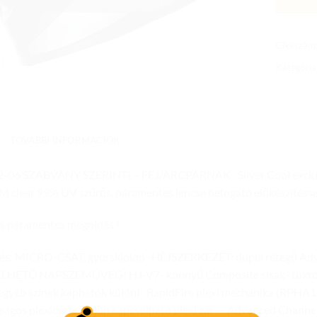
Cikkszám
Kategória
TOVÁBBI INFORMÁCIÓK
-06 SZABVÁNY SZERINTI – FEJ/ARCPÁRNÁK : Silver Cool exclusi
 clear 99% UV szűrős, páramentes lencse befogató előkészítésse
% páramentes megoldás !
tés: MICRO-CSAT, gyorskioldó -HÉJSZERKEZET: dupla rétegű Ad
LHETŐ NAPSZEMÜVEG! HJ-V7- könnyű Composite sisak- tükröz
(egyéb színek kaphatók külön)- RapidFire plexi mechanika (RPHA1
ságos plexicsere, külön kapcsolható plexi zár — Advanced Channe