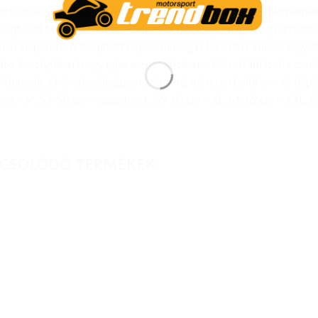
ett szellőzőrendszer — Antibakteriális Silver Cool arc- és fejpárn
egbarát belső kialakítás — Superior minőség, világelső gyártáste
an alapáron -A beépített napszemüveg HJ-V7 dark smoke (egyéb 
ató, kesztyűben is,egy ujjal, menet közben. – Mérettáblázat:a cseré
thatóak, a következőképpen:adott héj méreten belül arc- és fejpár
cm – M, 57-58 cm – Nagy héj: L, 59-60 cm – XL, 61-62 cm – XXL, 
CSOLÓDÓ TERMÉKEK
Add to
Add to
wishlist
wishlist