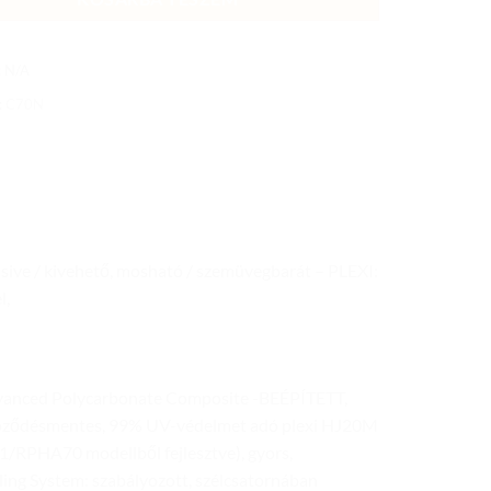
:
N/A
:
C70N
ve / kivehető, mosható / szemüvegbarát – PLEXI:
l,
vanced Polycarbonate Composite -BEÉPÍTETT,
ődésmentes, 99% UV-védelmet adó plexi HJ20M
1/RPHA70 modellből fejlesztve), gyors,
ling System: szabályozott, szélcsatornában