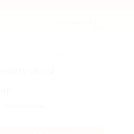
 - SENA
0
KOSÁR /
0
FT
/
Motoros sisakok
/
HJC sisakok
/
Zárt sisakok
/
N SWAY MC5SF
90
Ft
TÖRLÉS
AY MC5SF mennyiség
KOSÁRBA TESZEM