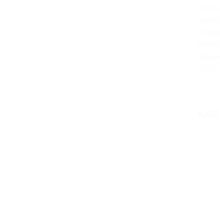
tervez
szemüv
dobozb
lezárh
módosí
55-56 
KAP