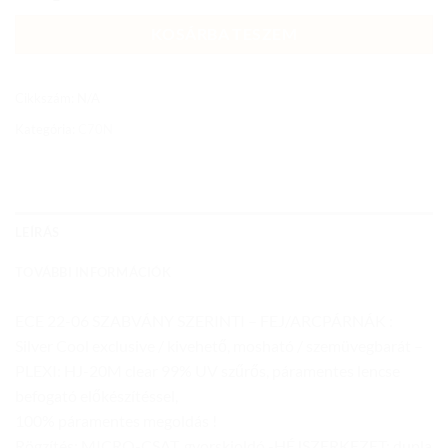
KOSÁRBA TESZEM
Cikkszám:
N/A
Kategória:
C70N
LEÍRÁS
TOVÁBBI INFORMÁCIÓK
ECE 22-06 SZABVÁNY SZERINTI – FEJ/ARCPÁRNÁK :
Silver Cool exclusive / kivehető, mosható / szemüvegbarát –
PLEXI: HJ-20M clear 99% UV szűrős, páramentes lencse
befogató előkészítéssel,
100% páramentes megoldás !
Rögzítés: MICRO-CSAT, gyorskioldó -HÉJSZERKEZET: dupla