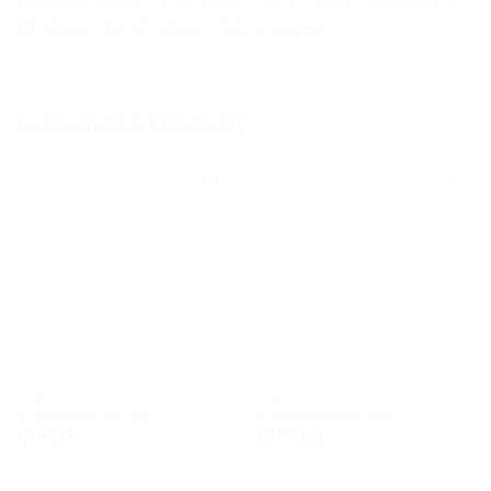
59-60 cm – XL, 61-62 cm – XXL, 63-64 cm
KAPCSOLÓDÓ TERMÉKEK
Add to
Add to
wishlist
wishlist
C70N
C70N
C70N SWAY MC5SF
C70N HOLT MC4SF
59 990
Ft
59 990
Ft