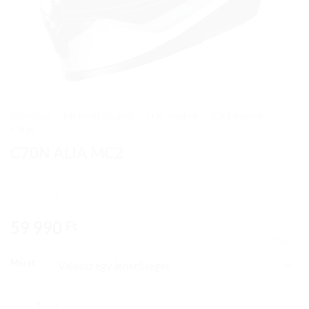
Kezdőlap
/
Motoros sisakok
/
HJC sisakok
/
Zárt sisakok
/
C70N
C70N ALIA MC2
59 990
Ft
TÖRLÉS
Méret
C70N ALIA MC2 mennyiség