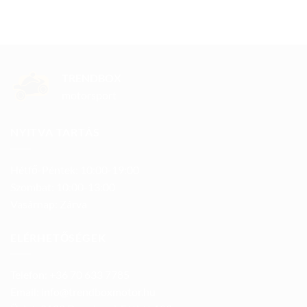
TRENDBOX
motorsport
NYITVA TARTÁS
Hétfő-Péntek: 10:00-19:00
Szombat: 10:00-13:00
Vasárnap: Zárva
ELÉRHETŐSÉGEK
Telefon: +36 70 633 7785
Email: info@trendboxmotor.hu