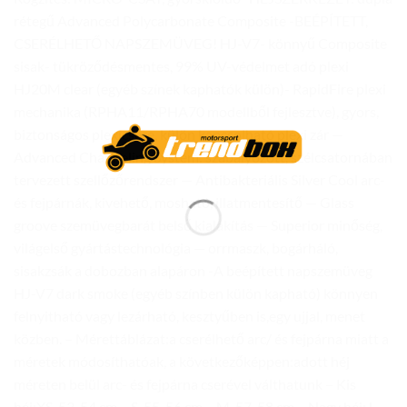
rétegű Advanced Polycarbonate Composite -BEÉPÍTETT,
CSERÉLHETŐ NAPSZEMÜVEG! HJ-V7- könnyű Composite
sisak- tükröződésmentes, 99% UV-védelmet adó plexi
HJ20M clear (egyéb színek kaphatók külön)- RapidFire plexi
mechanika (RPHA11/RPHA70 modellből fejlesztve), gyors,
biztonságos plexicsere, külön kapcsolható plexi zár —
Advanced Channeling System: szabályozott, szélcsatornában
tervezett szellőzőrendszer — Antibakteriális Silver Cool arc-
és fejpárnák, kivehető, mosható, illatmentesítő — Glass
groove szemüvegbarát belső kialakítás — Superior minőség,
világelső gyártástechnológia — orrmaszk, bogárháló,
sisakzsák a dobozban alapáron -A beépített napszemüveg
HJ-V7 dark smoke (egyéb színben külön kapható) könnyen
felnyitható vagy lezárható, kesztyűben is,egy ujjal, menet
közben. – Mérettáblázat:a cserélhető arc/ és fejpárna miatt a
méretek módosíthatóak, a következőképpen:adott héj
méreten belül arc- és fejpárna cserével válthatunk – Kis
héj:XS, 53-54 cm – S, 55-56 cm – M, 57-58 cm – Nagy héj: L,