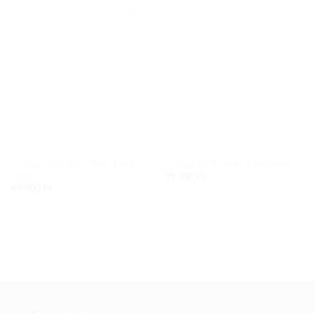
Add to
Add to
wishlist
wishlist
CIPŐK, CSIZMÁK
CIPŐK, CSIZMÁK
Csizma HAY Bot-MNR-1691
Csizma BOT-MNR-1990 neon
fehér
79 900
Ft
49 900
Ft