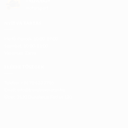
TRENDBOX
motorsport
NYITVA TARTÁS
Hétfő-Péntek: 10:00-19:00
Szombat: 10:00-13:00
Vasárnap: Zárva
ELÉRHETŐSÉGEK
Telefon: +36 70 633 7785
Email: info@trendboxmotor.hu
Üzlet: 2120 Dunakeszi, Fóti út 120.