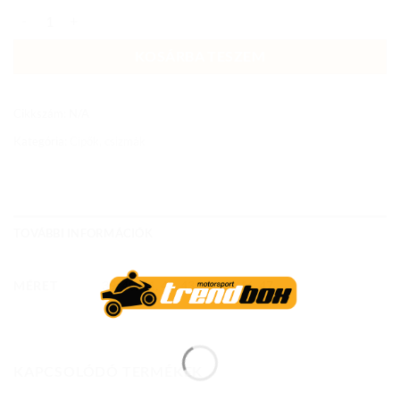
BOT-MNR-2390 CSIZMA SPHANTOM PLUS BLACK mennyiség
KOSÁRBA TESZEM
Cikkszám:
N/A
Kategória:
Cipők, csizmák
TOVÁBBI INFORMÁCIÓK
MÉRET
39, 40, 41, 42, 43, 44, 45, 46, 47
KAPCSOLÓDÓ TERMÉKEK